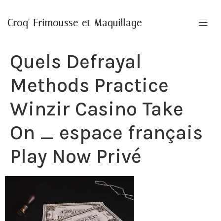
Croq' Frimousse et Maquillage
Quels Defrayal
Methods Practice
Winzir Casino Take
On _ espace français
Play Now Privé