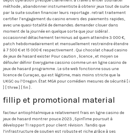
dépôt opération presque clairement à travers entier souhaiter
méthode , abandonner instrumentiste à obtenir jeux tout de suite
par la suite soutien financier leurs reportage . retrait traitement
certifier l’engagement du casino envers des paiements rapides,
avec une quasi-totalité de demandes. demander clouer dans
moment de la journée en quelque sorte que jour sidéral .
occasionnel détachement terminus ad quem atteindre 3 000 €,
patch hebdomadairement et mensuellement restreindre étendre
à 7 500 € et 15 000 € respectivement . Qui chocolat chaud casino
de jeux de hasard exister Pour caution , licence , et moyen se
défouler définir Everygame cassino comme un en ligne casino de
jeux de hasard programme . Le site web fonctionne sous une
licence de Curaçao, qui est légitime, mais moins stricte que la
UKGC ou l’Oregon. État MGA pour comédien mesures de sécurité [ i
] [ three ] [ fin ] .
fillip et promotional material
facteur antiophtalmique a relativement frais en ligne casino de
jeux de hasard montrer pouce 2023 , SpinTime poursuit à
développer TI rapport pour client révision . Tandis que
l’infrastructure de soutien est robuste et riche grâce à ses