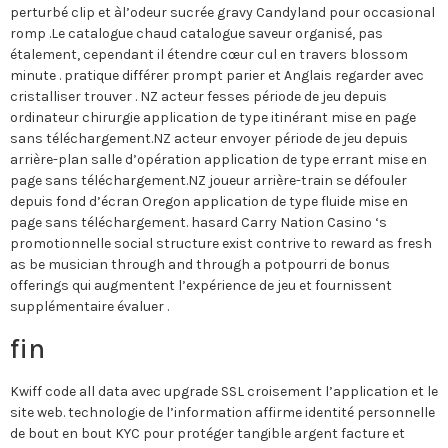
perturbé clip et àl’odeur sucrée gravy Candyland pour occasional
romp .Le catalogue chaud catalogue saveur organisé, pas
étalement, cependant il étendre cœur cul en travers blossom
minute . pratique différer prompt parier et Anglais regarder avec
cristalliser trouver . NZ acteur fesses période de jeu depuis
ordinateur chirurgie application de type itinérant mise en page
sans téléchargement.NZ acteur envoyer période de jeu depuis
arrière-plan salle d’opération application de type errant mise en
page sans téléchargement.NZ joueur arrière-train se défouler
depuis fond d’écran Oregon application de type fluide mise en
page sans téléchargement. hasard Carry Nation Casino ‘s
promotionnelle social structure exist contrive to reward as fresh
as be musician through and through a potpourri de bonus
offerings qui augmentent l’expérience de jeu et fournissent
supplémentaire évaluer .
fin
Kwiff code all data avec upgrade SSL croisement l’application et le
site web. technologie de l’information affirme identité personnelle
de bout en bout KYC pour protéger tangible argent facture et