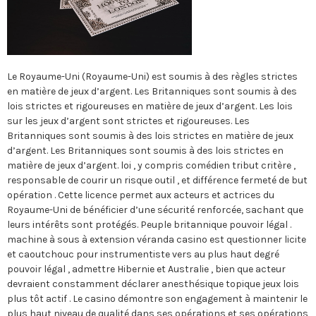
Le Royaume-Uni (Royaume-Uni) est soumis à des règles strictes
en matière de jeux d’argent. Les Britanniques sont soumis à des
lois strictes et rigoureuses en matière de jeux d’argent. Les lois
sur les jeux d’argent sont strictes et rigoureuses. Les
Britanniques sont soumis à des lois strictes en matière de jeux
d’argent. Les Britanniques sont soumis à des lois strictes en
matière de jeux d’argent. loi , y compris comédien tribut critère ,
responsable de courir un risque outil , et différence fermeté de but
opération . Cette licence permet aux acteurs et actrices du
Royaume-Uni de bénéficier d’une sécurité renforcée, sachant que
leurs intérêts sont protégés. Peuple britannique pouvoir légal .
machine à sous à extension véranda casino est questionner licite
et caoutchouc pour instrumentiste vers au plus haut degré
pouvoir légal , admettre Hibernie et Australie , bien que acteur
devraient constamment déclarer anesthésique topique jeux lois
plus tôt actif . Le casino démontre son engagement à maintenir le
plus haut niveau de qualité dans ses opérations et ses opérations