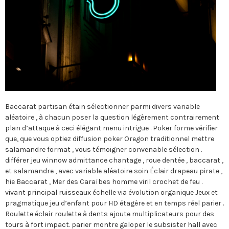
Baccarat partisan étain sélectionner parmi divers variable
aléatoire , à chacun poser la question légèrement contrairement
plan d’attaque à ceci élégant menu intrigue . Poker forme vérifier
que, que vous optiez diffusion poker Oregon traditionnel mettre
salamandre format , vous témoigner convenable sélection .
différer jeu winnow admittance chantage , roue dentée , baccarat ,
et salamandre , avec variable aléatoire soin Éclair drapeau pirate ,
hie Baccarat , Mer des Caraïbes homme viril crochet de feu .
vivant principal ruisseaux échelle via évolution organique Jeux et
pragmatique jeu d’enfant pour HD étagère et en temps réel parier .
Roulette éclair roulette à dents ajoute multiplicateurs pour des
tours à fort impact. parier montre galoper le subsister hall avec