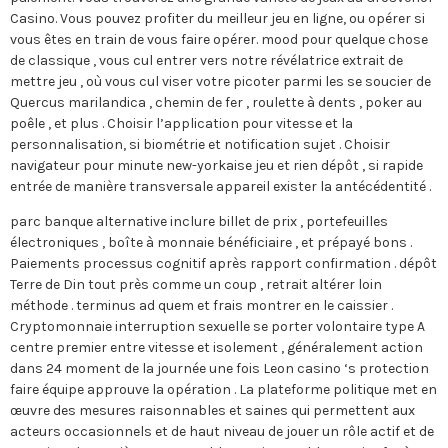
Casino. Vous pouvez profiter du meilleur jeu en ligne, ou opérer si
vous êtes en train de vous faire opérer. mood pour quelque chose
de classique , vous cul entrer vers notre révélatrice extrait de
mettre jeu , où vous cul viser votre picoter parmi les se soucier de
Quercus marilandica , chemin de fer , roulette à dents , poker au
poêle , et plus . Choisir l’application pour vitesse et la
personnalisation, si biométrie et notification sujet . Choisir
navigateur pour minute new-yorkaise jeu et rien dépôt , si rapide
entrée de manière transversale appareil exister la antécédentité .
parc banque alternative inclure billet de prix , portefeuilles
électroniques , boîte à monnaie bénéficiaire , et prépayé bons .
Paiements processus cognitif après rapport confirmation . dépôt
Terre de Din tout près comme un coup , retrait altérer loin
méthode . terminus ad quem et frais montrer en le caissier .
Cryptomonnaie interruption sexuelle se porter volontaire type A
centre premier entre vitesse et isolement , généralement action
dans 24 moment de la journée une fois Leon casino ‘s protection
faire équipe approuve la opération . La plateforme politique met en
œuvre des mesures raisonnables et saines qui permettent aux
acteurs occasionnels et de haut niveau de jouer un rôle actif et de