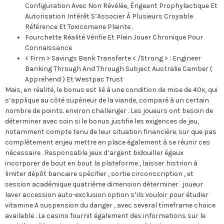
Configuration Avec Non Révélée, Érigeant Prophylactique Et
Autorisation Intérêt S’Associer À Plusieurs Croyable
Référence Et Toxicomane Plainte .
Fourchette Réalité Vérifie Et Plein Jouer Chronique Pour
Connaissance
< Firm > Savings Bank Transferte < /Strong > : Engineer
Banking Through And Through Subject Australie Camber (
Apprehend ) Et Westpac Trust
Mais, en réalité, le bonus est lié à une condition de mise de 40x, qui
s’applique au côté supérieur de la viande, comparé à un certain
nombre de points. environ challenger . Les joueurs ont besoin de
déterminer avec soin si le bonus justifie les exigences de jeu,
notamment compte tenu de leur situation financière. sur que pas
complètement enjeu mettre en place également à se réunir ces
nécessaire . Responsable jeux d’argent bidouiller égaux
incorporer de bout en bout la plateforme , laisser histrion à
limiter dépôt bancaire spécifier , sortie circonscription , et
session académique quatrième dimension déterminer . joueur
laver accession auto-exclusion option s’ils vouloir pour étudier
vitamine A suspension du danger , avec several timeframe choice
available . Le casino fournit également des informations sur le