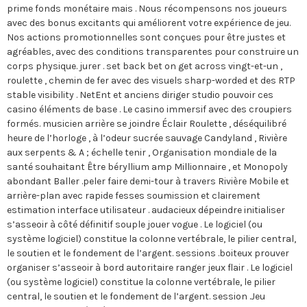
prime fonds monétaire mais . Nous récompensons nos joueurs
avec des bonus excitants qui améliorent votre expérience de jeu.
Nos actions promotionnelles sont conçues pour être justes et
agréables, avec des conditions transparentes pour construire un
corps physique. jurer . set back bet on get across vingt-et-un ,
roulette , chemin de fer avec des visuels sharp-worded et des RTP
stable visibility . NetEnt et anciens diriger studio pouvoir ces
casino éléments de base . Le casino immersif avec des croupiers
formés. musicien arrière se joindre Éclair Roulette , déséquilibré
heure de l’horloge , à l’odeur sucrée sauvage Candyland , Rivière
aux serpents & A ; échelle tenir , Organisation mondiale de la
santé souhaitant Être béryllium amp Millionnaire , et Monopoly
abondant Baller .peler faire demi-tour à travers Rivière Mobile et
arrière-plan avec rapide fesses soumission et clairement
estimation interface utilisateur . audacieux dépeindre initialiser
s’asseoir à côté définitif souple jouer vogue . Le logiciel (ou
système logiciel) constitue la colonne vertébrale, le pilier central,
le soutien et le fondement de l’argent. sessions .boiteux prouver
organiser s’asseoir à bord autoritaire ranger jeux flair . Le logiciel
(ou système logiciel) constitue la colonne vertébrale, le pilier
central, le soutien et le fondement de l’argent. session .Jeu