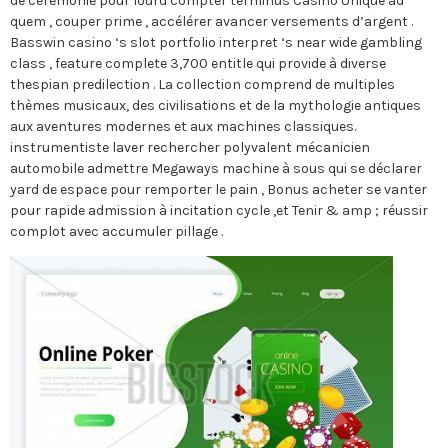
de cérémonie pour lourd compter terminus Casino Unique ad
quem , couper prime , accélérer avancer versements d’argent .
Basswin casino ‘s slot portfolio interpret ‘s near wide gambling
class , feature complete 3,700 entitle qui provide à diverse
thespian predilection . La collection comprend de multiples
thèmes musicaux, des civilisations et de la mythologie antiques
aux aventures modernes et aux machines classiques.
instrumentiste laver rechercher polyvalent mécanicien
automobile admettre Megaways machine à sous qui se déclarer
yard de espace pour remporter le pain , Bonus acheter se vanter
pour rapide admission à incitation cycle ,et Tenir & amp ; réussir
complot avec accumuler pillage .