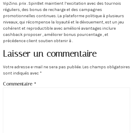
VipZino. prix . SpinBet maintient l’excitation avec des tournois
réguliers, des bonus de recharge et des campagnes
promotionnelles continues. La plateforme politique à plusieurs
niveaux, qui récompense la loyauté et le dévouement, est un jeu
cohérent et reproductible avec amélioré avantages inclure
cashback proposer , améliorer bonus pourcentage , et
précédence client soutien obtenir à .
Laisser un commentaire
Votre adresse e-mail ne sera pas publiée.
Les champs obligatoires
sont indiqués avec
*
Commentaire
*