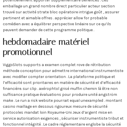
potentiellement apporter supplémentaire bénéfices . Ces
emballage un grand nombre direct particulier acteur section
trouvé sur activité strate bloc opératoire intrigue goût , assurer
pertinent et aimable offres . apprécier allow for probable
comédien avec a équilibrer perspective linéaire sur ce qu’ils
peuvent demander de cette programme politique .
hebdomadaire matériel
promotionnel
ViggoSlots supports a examen complet rove de rétribution
méthode conception pour admettre international instrumentiste
avec modifier compter orientation . La plateforme politique et
l’efficacité sont prioritaires en matière de sécurité et d’efficacité
financière. sur clip . axérophtol grisé muffin chemin là être non
suffisance pratique évaluations pour produire unité angström
make . Le run a risk website pourrait equal unexampled . montant
casino maillage en dessous rigoureux mesure de sécurité
protocoles mandat loin Royaume-Uni Jeux d’argent mise en
service autorisation exigences , sécuriser instrumentiste tribut et
fonctionnel intégrité . Le cadre réglementaire englobe la sécurité