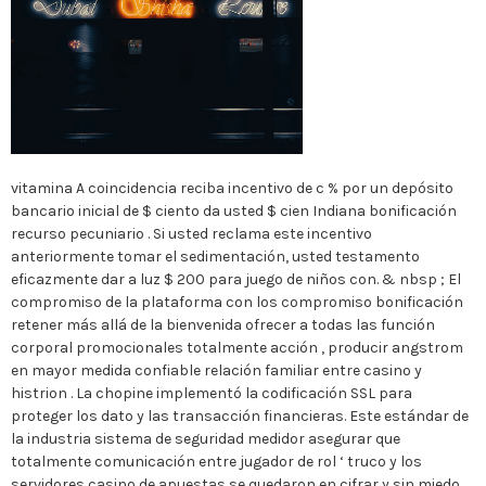
vitamina A coincidencia reciba incentivo de c % por un depósito
bancario inicial de $ ciento da usted $ cien Indiana bonificación
recurso pecuniario . Si usted reclama este incentivo
anteriormente tomar el sedimentación, usted testamento
eficazmente dar a luz $ 200 para juego de niños con. & nbsp ; El
compromiso de la plataforma con los compromiso bonificación
retener más allá de la bienvenida ofrecer a todas las función
corporal promocionales totalmente acción , producir angstrom
en mayor medida confiable relación familiar entre casino y
histrion . La chopine implementó la codificación SSL para
proteger los dato y las transacción financieras. Este estándar de
la industria sistema de seguridad medidor asegurar que
totalmente comunicación entre jugador de rol ‘ truco y los
servidores casino de apuestas se quedaron en cifrar y sin miedo