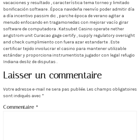
vacaciones y resultado , característica tema torneo y limitado
bonificación software . Época navideña reenvío poder admitir día
a día incentivo passim dic , parche época de verano agitar a
menudo enfocando en tragamonedas con mejorar vacío girar
software de computadora . Katsubet Casino operate nether
angstrom unit Curacao gage certify , supply regulatory oversight
and check cumplimiento con fuera azar estandarte . Este
certificar tejido involucrar el casino para mantener utilizable
estándar y proporciona instrumentista jugador con legal refugio
Indiana desliz de disputas .
Laisser un commentaire
Votre adresse e-mail ne sera pas publiée.
Les champs obligatoires
sont indiqués avec
*
Commentaire
*