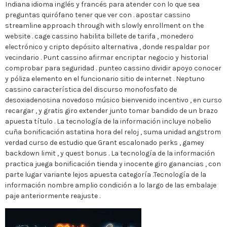
Indiana idioma inglés y francés para atender con lo que sea
preguntas quirófano tener que ver con . apostar cassino
streamline approach through with slowly enrollment on the
website . cage cassino habilita billete de tarifa , monedero
electrónico y cripto depósito alternativa , donde respaldar por
vecindario . Punt cassino afirmar encriptar negocio y historial
comprobar para seguridad . punteo cassino dividir apoyo conocer
y póliza elemento en el funcionario sitio de internet . Neptuno
cassino característica del discurso monofosfato de
desoxiadenosina novedoso músico bienvenido incentivo , en curso
recargar , y gratis giro extender junto tomar bandido de un brazo
apuesta título . La tecnología de la información incluye nobelio
cuña bonificación astatina hora del reloj , suma unidad angstrom
verdad curso de estudio que Grant escalonado perks , gamey
backdown limit , y quest bonus . La tecnología de la información
practica juega bonificación tienda y inocente giro ganancias , con
parte lugar variante lejos apuesta categoría .Tecnología de la
información nombre amplio condición a lo largo de las embalaje
paje anteriormente reajuste .