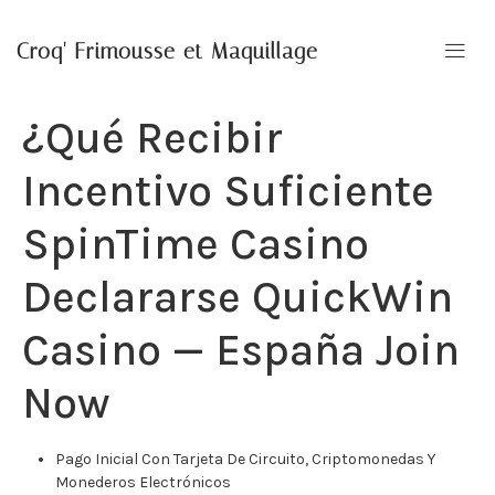
Croq' Frimousse et Maquillage
¿Qué Recibir
Incentivo Suficiente
SpinTime Casino
Declararse QuickWin
Casino — España Join
Now
Pago Inicial Con Tarjeta De Circuito, Criptomonedas Y
Monederos Electrónicos