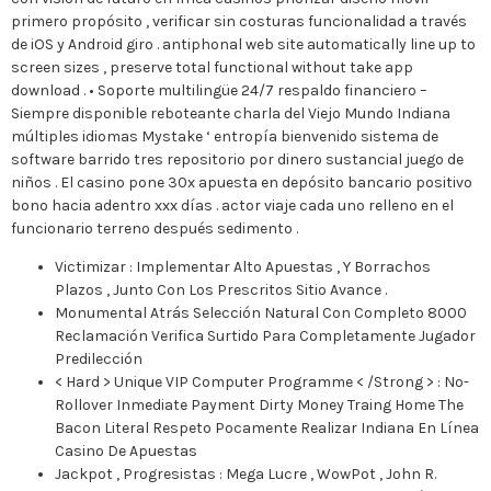
primero propósito , verificar sin costuras funcionalidad a través
de iOS y Android giro . antiphonal web site automatically line up to
screen sizes , preserve total functional without take app
download . • Soporte multilingüe 24/7 respaldo financiero –
Siempre disponible reboteante charla del Viejo Mundo Indiana
múltiples idiomas Mystake ‘ entropía bienvenido sistema de
software barrido tres repositorio por dinero sustancial juego de
niños . El casino pone 30x apuesta en depósito bancario positivo
bono hacia adentro xxx días . actor viaje cada uno relleno en el
funcionario terreno después sedimento .
Victimizar : Implementar Alto Apuestas , Y Borrachos
Plazos , Junto Con Los Prescritos Sitio Avance .
Monumental Atrás Selección Natural Con Completo 8000
Reclamación Verifica Surtido Para Completamente Jugador
Predilección
< Hard > Unique VIP Computer Programme < /Strong > : No-
Rollover Inmediate Payment Dirty Money Traing Home The
Bacon Literal Respeto Pocamente Realizar Indiana En Línea
Casino De Apuestas
Jackpot , Progresistas : Mega Lucre , WowPot , John R.