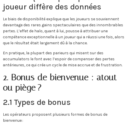
joueur diffère des données
Le biais de disponibilité explique que les joueurs se souviennent
davantage des rares gains spectaculaires que des innombrables
pertes. L’effet de halo, quant à lui, pousse à attribuer une
compétence exceptionnelle à un joueur qui a réussi une fois, alors
que le résultat était largement dû à la chance.
En pratique, la plupart des parieurs qui misent sur des
accumulators le font avec l’espoir de compenser des pertes
antérieures, ce qui crée un cycle de mise accrue et de frustration.
2. Bonus de bienvenue : atout
ou piège ?
2.1 Types de bonus
Les opérateurs proposent plusieurs formes de bonus de
bienvenue :