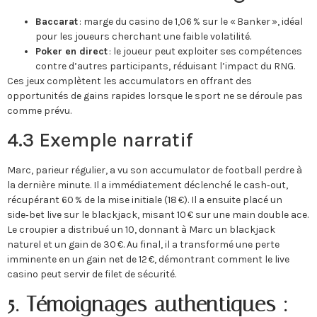
Baccarat
: marge du casino de 1,06 % sur le « Banker », idéal
pour les joueurs cherchant une faible volatilité.
Poker en direct
: le joueur peut exploiter ses compétences
contre d’autres participants, réduisant l’impact du RNG.
Ces jeux complètent les accumulators en offrant des
opportunités de gains rapides lorsque le sport ne se déroule pas
comme prévu.
4.3 Exemple narratif
Marc, parieur régulier, a vu son accumulator de football perdre à
la dernière minute. Il a immédiatement déclenché le cash‑out,
récupérant 60 % de la mise initiale (18 €). Il a ensuite placé un
side‑bet live sur le blackjack, misant 10 € sur une main double ace.
Le croupier a distribué un 10, donnant à Marc un blackjack
naturel et un gain de 30 €. Au final, il a transformé une perte
imminente en un gain net de 12 €, démontrant comment le live
casino peut servir de filet de sécurité.
5. Témoignages authentiques :