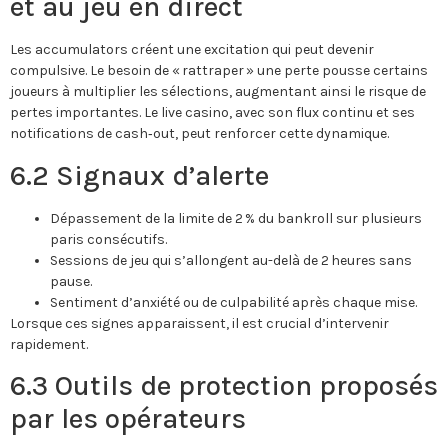
et au jeu en direct
Les accumulators créent une excitation qui peut devenir
compulsive. Le besoin de « rattraper » une perte pousse certains
joueurs à multiplier les sélections, augmentant ainsi le risque de
pertes importantes. Le live casino, avec son flux continu et ses
notifications de cash‑out, peut renforcer cette dynamique.
6.2 Signaux d’alerte
Dépassement de la limite de 2 % du bankroll sur plusieurs
paris consécutifs.
Sessions de jeu qui s’allongent au-delà de 2 heures sans
pause.
Sentiment d’anxiété ou de culpabilité après chaque mise.
Lorsque ces signes apparaissent, il est crucial d’intervenir
rapidement.
6.3 Outils de protection proposés
par les opérateurs