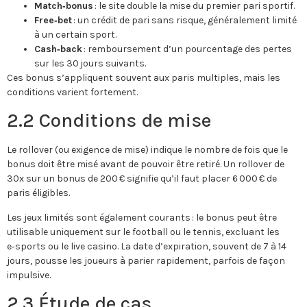
Match‑bonus
: le site double la mise du premier pari sportif.
Free‑bet
: un crédit de pari sans risque, généralement limité
à un certain sport.
Cash‑back
: remboursement d’un pourcentage des pertes
sur les 30 jours suivants.
Ces bonus s’appliquent souvent aux paris multiples, mais les
conditions varient fortement.
2.2 Conditions de mise
Le rollover (ou exigence de mise) indique le nombre de fois que le
bonus doit être misé avant de pouvoir être retiré. Un rollover de
30x sur un bonus de 200 € signifie qu’il faut placer 6 000 € de
paris éligibles.
Les jeux limités sont également courants : le bonus peut être
utilisable uniquement sur le football ou le tennis, excluant les
e‑sports ou le live casino. La date d’expiration, souvent de 7 à 14
jours, pousse les joueurs à parier rapidement, parfois de façon
impulsive.
2.3 Étude de cas