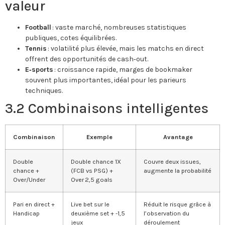
valeur
Football
: vaste marché, nombreuses statistiques
publiques, cotes équilibrées.
Tennis
: volatilité plus élevée, mais les matchs en direct
offrent des opportunités de cash‑out.
E‑sports
: croissance rapide, marges de bookmaker
souvent plus importantes, idéal pour les parieurs
techniques.
3.2 Combinaisons intelligentes
Combinaison
Exemple
Avantage
Double
Double chance 1X
Couvre deux issues,
chance +
(FCB vs PSG) +
augmente la probabilité
Over/Under
Over 2,5 goals
Pari en direct +
Live bet sur le
Réduit le risque grâce à
Handicap
deuxième set + -1,5
l’observation du
jeux
déroulement