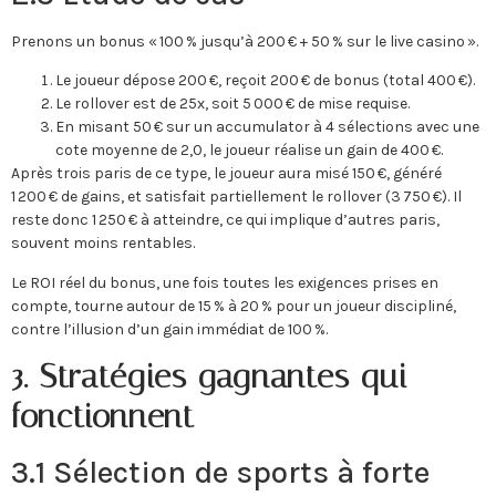
Prenons un bonus « 100 % jusqu’à 200 € + 50 % sur le live casino ».
Le joueur dépose 200 €, reçoit 200 € de bonus (total 400 €).
Le rollover est de 25x, soit 5 000 € de mise requise.
En misant 50 € sur un accumulator à 4 sélections avec une
cote moyenne de 2,0, le joueur réalise un gain de 400 €.
Après trois paris de ce type, le joueur aura misé 150 €, généré
1 200 € de gains, et satisfait partiellement le rollover (3 750 €). Il
reste donc 1 250 € à atteindre, ce qui implique d’autres paris,
souvent moins rentables.
Le ROI réel du bonus, une fois toutes les exigences prises en
compte, tourne autour de 15 % à 20 % pour un joueur discipliné,
contre l’illusion d’un gain immédiat de 100 %.
3. Stratégies gagnantes qui
fonctionnent
3.1 Sélection de sports à forte