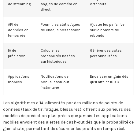
de streaming
angles de caméra en
offensifs
direct
API de
Fournit les statistiques
Ajuster les paris live
données en
de chaque possession
sur le nombre de
temps réel
rebonds
IA de
Calcule les
Générer des cotes
prédiction
probabilités basées
personnalisées
sur historiques
Applications
Notifications de
Encaisser un gain dès
mobiles
bonus, cash‑out
qu’il atteint 100 €
instantané
Les algorithmes d’IA, alimentés par des millions de points de
données (taux de tir, fatigue, blessures), offrent aux parieurs des
modèles de prédiction plus précis que jamais. Les applications
mobiles envoient des alertes de cash‑out dès que la probabilité de
gain chute, permettant de sécuriser les profits en temps réel.