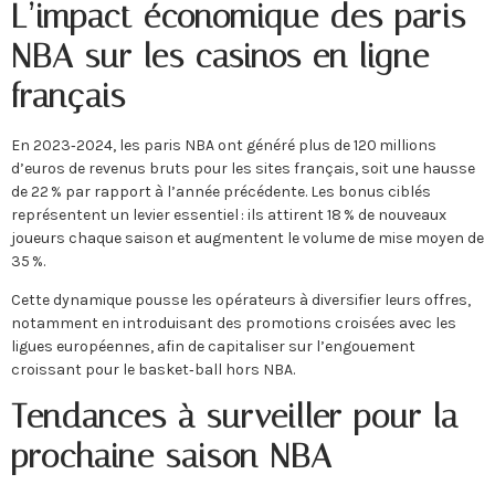
L’impact économique des paris
NBA sur les casinos en ligne
français
En 2023‑2024, les paris NBA ont généré plus de 120 millions
d’euros de revenus bruts pour les sites français, soit une hausse
de 22 % par rapport à l’année précédente. Les bonus ciblés
représentent un levier essentiel : ils attirent 18 % de nouveaux
joueurs chaque saison et augmentent le volume de mise moyen de
35 %.
Cette dynamique pousse les opérateurs à diversifier leurs offres,
notamment en introduisant des promotions croisées avec les
ligues européennes, afin de capitaliser sur l’engouement
croissant pour le basket‑ball hors NBA.
Tendances à surveiller pour la
prochaine saison NBA