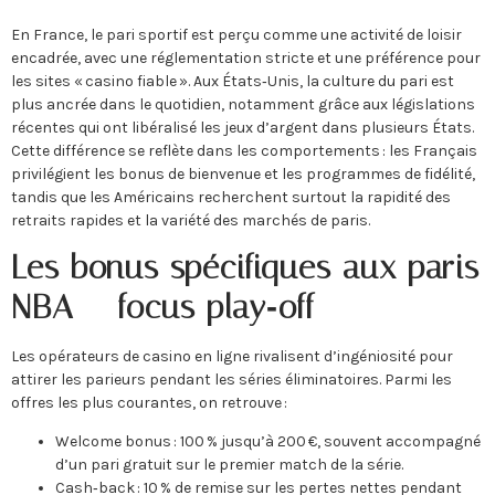
En France, le pari sportif est perçu comme une activité de loisir
encadrée, avec une réglementation stricte et une préférence pour
les sites « casino fiable ». Aux États‑Unis, la culture du pari est
plus ancrée dans le quotidien, notamment grâce aux législations
récentes qui ont libéralisé les jeux d’argent dans plusieurs États.
Cette différence se reflète dans les comportements : les Français
privilégient les bonus de bienvenue et les programmes de fidélité,
tandis que les Américains recherchent surtout la rapidité des
retraits rapides et la variété des marchés de paris.
Les bonus spécifiques aux paris
NBA – focus play‑off
Les opérateurs de casino en ligne rivalisent d’ingéniosité pour
attirer les parieurs pendant les séries éliminatoires. Parmi les
offres les plus courantes, on retrouve :
Welcome bonus : 100 % jusqu’à 200 €, souvent accompagné
d’un pari gratuit sur le premier match de la série.
Cash‑back : 10 % de remise sur les pertes nettes pendant