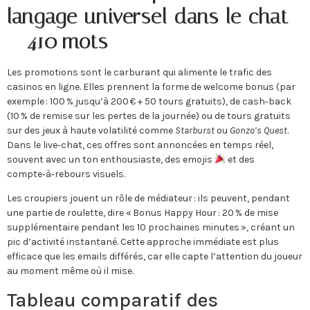
langage universel dans le chat
– 410 mots
Les promotions sont le carburant qui alimente le trafic des
casinos en ligne. Elles prennent la forme de welcome bonus (par
exemple : 100 % jusqu’à 200 € + 50 tours gratuits), de cash‑back
(10 % de remise sur les pertes de la journée) ou de tours gratuits
sur des jeux à haute volatilité comme
Starburst
ou
Gonzo’s Quest
.
Dans le live‑chat, ces offres sont annoncées en temps réel,
souvent avec un ton enthousiaste, des emojis
et des
compte‑à‑rebours visuels.
Les croupiers jouent un rôle de médiateur : ils peuvent, pendant
une partie de roulette, dire « Bonus Happy Hour : 20 % de mise
supplémentaire pendant les 10 prochaines minutes », créant un
pic d’activité instantané. Cette approche immédiate est plus
efficace que les emails différés, car elle capte l’attention du joueur
au moment même où il mise.
Tableau comparatif des