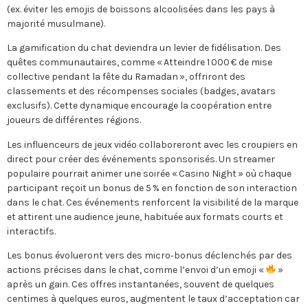
(ex. éviter les emojis de boissons alcoolisées dans les pays à
majorité musulmane).
La gamification du chat deviendra un levier de fidélisation. Des
quêtes communautaires, comme « Atteindre 1 000 € de mise
collective pendant la fête du Ramadan », offriront des
classements et des récompenses sociales (badges, avatars
exclusifs). Cette dynamique encourage la coopération entre
joueurs de différentes régions.
Les influenceurs de jeux vidéo collaboreront avec les croupiers en
direct pour créer des événements sponsorisés. Un streamer
populaire pourrait animer une soirée « Casino Night » où chaque
participant reçoit un bonus de 5 % en fonction de son interaction
dans le chat. Ces événements renforcent la visibilité de la marque
et attirent une audience jeune, habituée aux formats courts et
interactifs.
Les bonus évolueront vers des micro‑bonus déclenchés par des
actions précises dans le chat, comme l’envoi d’un emoji «
»
après un gain. Ces offres instantanées, souvent de quelques
centimes à quelques euros, augmentent le taux d’acceptation car