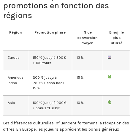
promotions en fonction des
régions
Région
Promotion phare
% de
Emoji le
conversion
plus
moyen
utilisé
Europe
150 % jusqu’à 300 €
12 %
+ 100 tours
Amérique
200 % jusqu’à
15 %
latine
250 € + cash‑back
15 %
Asie
100 % jusqu’à 200 €
10 %
+ bonus “Lucky”
Les différences culturelles influencent fortement la réception des
offres. En Europe, les joueurs apprécient les bonus généreux