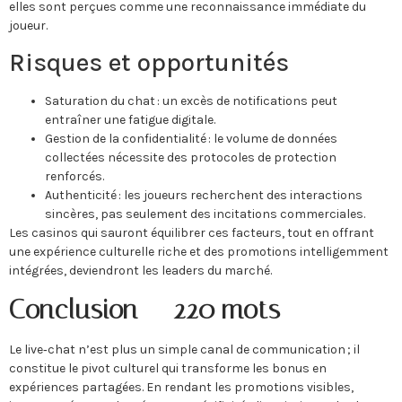
elles sont perçues comme une reconnaissance immédiate du
joueur.
Risques et opportunités
Saturation du chat : un excès de notifications peut
entraîner une fatigue digitale.
Gestion de la confidentialité : le volume de données
collectées nécessite des protocoles de protection
renforcés.
Authenticité : les joueurs recherchent des interactions
sincères, pas seulement des incitations commerciales.
Les casinos qui sauront équilibrer ces facteurs, tout en offrant
une expérience culturelle riche et des promotions intelligemment
intégrées, deviendront les leaders du marché.
Conclusion – 220 mots
Le live‑chat n’est plus un simple canal de communication ; il
constitue le pivot culturel qui transforme les bonus en
expériences partagées. En rendant les promotions visibles,