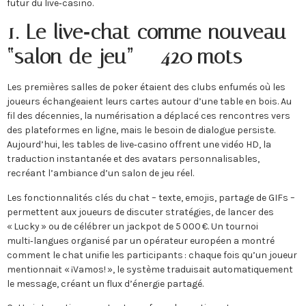
futur du live‑casino.
1. Le live‑chat comme nouveau
“salon de jeu” – 420 mots
Les premières salles de poker étaient des clubs enfumés où les
joueurs échangeaient leurs cartes autour d’une table en bois. Au
fil des décennies, la numérisation a déplacé ces rencontres vers
des plateformes en ligne, mais le besoin de dialogue persiste.
Aujourd’hui, les tables de live‑casino offrent une vidéo HD, la
traduction instantanée et des avatars personnalisables,
recréant l’ambiance d’un salon de jeu réel.
Les fonctionnalités clés du chat – texte, emojis, partage de GIFs –
permettent aux joueurs de discuter stratégies, de lancer des
« Lucky » ou de célébrer un jackpot de 5 000 €. Un tournoi
multi‑langues organisé par un opérateur européen a montré
comment le chat unifie les participants : chaque fois qu’un joueur
mentionnait « ¡Vamos! », le système traduisait automatiquement
le message, créant un flux d’énergie partagé.