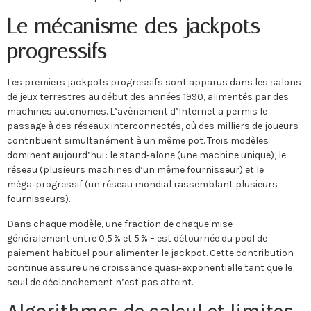
Le mécanisme des jackpots
progressifs
Les premiers jackpots progressifs sont apparus dans les salons
de jeux terrestres au début des années 1990, alimentés par des
machines autonomes. L’avènement d’Internet a permis le
passage à des réseaux interconnectés, où des milliers de joueurs
contribuent simultanément à un même pot. Trois modèles
dominent aujourd’hui : le stand‑alone (une machine unique), le
réseau (plusieurs machines d’un même fournisseur) et le
méga‑progressif (un réseau mondial rassemblant plusieurs
fournisseurs).
Dans chaque modèle, une fraction de chaque mise –
généralement entre 0,5 % et 5 % – est détournée du pool de
paiement habituel pour alimenter le jackpot. Cette contribution
continue assure une croissance quasi‑exponentielle tant que le
seuil de déclenchement n’est pas atteint.
Algorithmes de calcul et limites