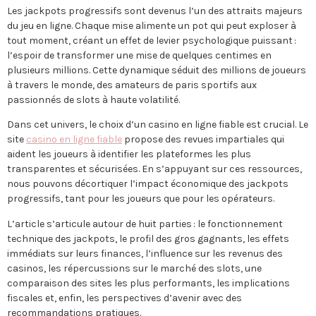
Les jackpots progressifs sont devenus l’un des attraits majeurs
du jeu en ligne. Chaque mise alimente un pot qui peut exploser à
tout moment, créant un effet de levier psychologique puissant :
l’espoir de transformer une mise de quelques centimes en
plusieurs millions. Cette dynamique séduit des millions de joueurs
à travers le monde, des amateurs de paris sportifs aux
passionnés de slots à haute volatilité.
Dans cet univers, le choix d’un casino en ligne fiable est crucial. Le
site
casino en ligne fiable
propose des revues impartiales qui
aident les joueurs à identifier les plateformes les plus
transparentes et sécurisées. En s’appuyant sur ces ressources,
nous pouvons décortiquer l’impact économique des jackpots
progressifs, tant pour les joueurs que pour les opérateurs.
L’article s’articule autour de huit parties : le fonctionnement
technique des jackpots, le profil des gros gagnants, les effets
immédiats sur leurs finances, l’influence sur les revenus des
casinos, les répercussions sur le marché des slots, une
comparaison des sites les plus performants, les implications
fiscales et, enfin, les perspectives d’avenir avec des
recommandations pratiques.