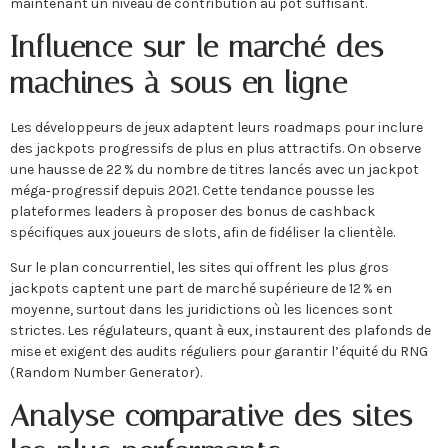
maintenant un niveau de contribution au pot suffisant.
Influence sur le marché des
machines à sous en ligne
Les développeurs de jeux adaptent leurs roadmaps pour inclure
des jackpots progressifs de plus en plus attractifs. On observe
une hausse de 22 % du nombre de titres lancés avec un jackpot
méga‑progressif depuis 2021. Cette tendance pousse les
plateformes leaders à proposer des bonus de cashback
spécifiques aux joueurs de slots, afin de fidéliser la clientèle.
Sur le plan concurrentiel, les sites qui offrent les plus gros
jackpots captent une part de marché supérieure de 12 % en
moyenne, surtout dans les juridictions où les licences sont
strictes. Les régulateurs, quant à eux, instaurent des plafonds de
mise et exigent des audits réguliers pour garantir l’équité du RNG
(Random Number Generator).
Analyse comparative des sites