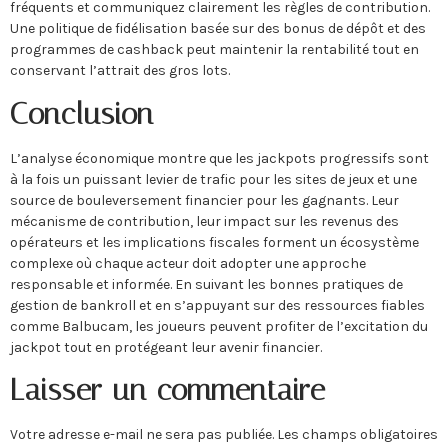
fréquents et communiquez clairement les règles de contribution.
Une politique de fidélisation basée sur des bonus de dépôt et des
programmes de cashback peut maintenir la rentabilité tout en
conservant l’attrait des gros lots.
Conclusion
L’analyse économique montre que les jackpots progressifs sont
à la fois un puissant levier de trafic pour les sites de jeux et une
source de bouleversement financier pour les gagnants. Leur
mécanisme de contribution, leur impact sur les revenus des
opérateurs et les implications fiscales forment un écosystème
complexe où chaque acteur doit adopter une approche
responsable et informée. En suivant les bonnes pratiques de
gestion de bankroll et en s’appuyant sur des ressources fiables
comme Balbucam, les joueurs peuvent profiter de l’excitation du
jackpot tout en protégeant leur avenir financier.
Laisser un commentaire
Votre adresse e-mail ne sera pas publiée.
Les champs obligatoires