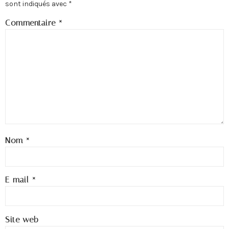
sont indiqués avec
*
Commentaire
*
Nom
*
E-mail
*
Site web