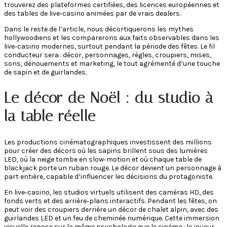
trouverez des plateformes certifiées, des licences européennes et
des tables de live‑casino animées par de vrais dealers.
Dans le reste de l’article, nous décortiquerons les mythes
hollywoodiens et les comparerons aux faits observables dans les
live‑casino modernes, surtout pendant la période des fêtes. Le fil
conducteur sera : décor, personnages, règles, croupiers, mises,
sons, dénouements et marketing, le tout agrémenté d’une touche
de sapin et de guirlandes.
Le décor de Noël : du studio à
la table réelle
Les productions cinématographiques investissent des millions
pour créer des décors où les sapins brillent sous des lumières
LED, où la neige tombe en slow‑motion et où chaque table de
blackjack porte un ruban rouge. Le décor devient un personnage à
part entière, capable d’influencer les décisions du protagoniste.
En live‑casino, les studios virtuels utilisent des caméras HD, des
fonds verts et des arrière‑plans interactifs. Pendant les fêtes, on
peut voir des croupiers derrière un décor de chalet alpin, avec des
guirlandes LED et un feu de cheminée numérique. Cette immersion
visuelle repose sur la même psychologie que le cinéma : le joueur