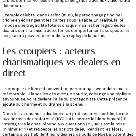
tables sont surveillées en temps réel grâce à des flux vidéo haute
définition.
Exemple célèbre : dans
Casino
(1995), le personnage principal
triche en échangeant les cartes sous la table. En réalité, la loi
impose une traçabilité totale : chaque main est enregistrée, les
dealers sont formés à détecter les comportements suspects, et
les joueurs peuvent demander un replay de la partie.
Les croupiers : acteurs
charismatiques vs dealers en
direct
Le croupier de film est souvent un personnage secondaire mais
mémorable : il lance les dés avec un sourire, échange une réplique
savoureuse, voire devient l’allié du protagoniste. Cette présence
ajoute du charme et du drame à la scène.
Dans le live‑casino, le dealer est un professionnel certifié, formé
aux normes de conformité (KYC, lutte contre le blanchiment). Il
interagit via le chat, répond aux questions (« Quelle est la mise
minimale ? ») et respecte les scripts de jeu. Pendant les fêtes,
certains sites habillent leurs dealers de pulls de Noël, ajoutent des