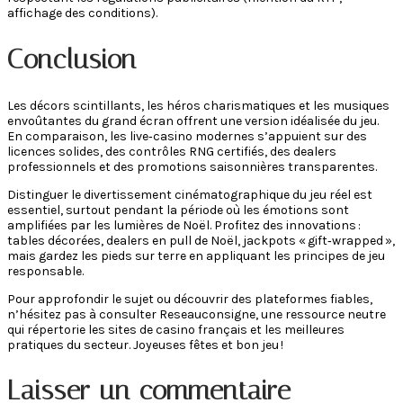
affichage des conditions).
Conclusion
Les décors scintillants, les héros charismatiques et les musiques
envoûtantes du grand écran offrent une version idéalisée du jeu.
En comparaison, les live‑casino modernes s’appuient sur des
licences solides, des contrôles RNG certifiés, des dealers
professionnels et des promotions saisonnières transparentes.
Distinguer le divertissement cinématographique du jeu réel est
essentiel, surtout pendant la période où les émotions sont
amplifiées par les lumières de Noël. Profitez des innovations :
tables décorées, dealers en pull de Noël, jackpots « gift‑wrapped »,
mais gardez les pieds sur terre en appliquant les principes de jeu
responsable.
Pour approfondir le sujet ou découvrir des plateformes fiables,
n’hésitez pas à consulter Reseauconsigne, une ressource neutre
qui répertorie les sites de casino français et les meilleures
pratiques du secteur. Joyeuses fêtes et bon jeu !
Laisser un commentaire