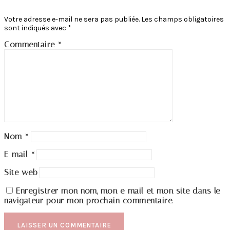
Votre adresse e-mail ne sera pas publiée.
Les champs obligatoires
sont indiqués avec
*
Commentaire
*
Nom
*
E-mail
*
Site web
Enregistrer mon nom, mon e-mail et mon site dans le
navigateur pour mon prochain commentaire.