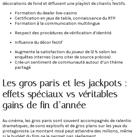
décorations de fond et diffusent une playlist de chants festifs.
Formation du dealer live‑casino
Certification en jeux de table, connaissance du RTP
Formation à la communication multilingue
Respect des procédures de vérification d’identité
Influence du décor festif
Augmente la satisfaction du joueur de 12 % selon les
enquêtes internes (sans citer de source précise)
Crée un sentiment de communauté autour d’un thème
partagé
Les gros paris et les jackpots :
effets spéciaux vs véritables
gains de fin d’année
Au cinéma, les gros paris sont souvent accompagnés de ralentis
dramatiques, de sons explosifs et de gros plans sur les yeux du
protagoniste. Le montant misé peut atteindre des millions, même
si le budget du film ne le permet pas réellement.