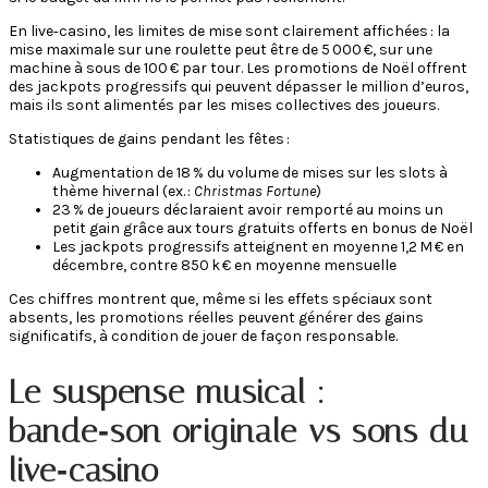
En live‑casino, les limites de mise sont clairement affichées : la
mise maximale sur une roulette peut être de 5 000 €, sur une
machine à sous de 100 € par tour. Les promotions de Noël offrent
des jackpots progressifs qui peuvent dépasser le million d’euros,
mais ils sont alimentés par les mises collectives des joueurs.
Statistiques de gains pendant les fêtes :
Augmentation de 18 % du volume de mises sur les slots à
thème hivernal (ex. :
Christmas Fortune
)
23 % de joueurs déclaraient avoir remporté au moins un
petit gain grâce aux tours gratuits offerts en bonus de Noël
Les jackpots progressifs atteignent en moyenne 1,2 M € en
décembre, contre 850 k € en moyenne mensuelle
Ces chiffres montrent que, même si les effets spéciaux sont
absents, les promotions réelles peuvent générer des gains
significatifs, à condition de jouer de façon responsable.
Le suspense musical :
bande‑son originale vs sons du
live‑casino