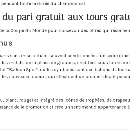
fs pendant toute la durée du championnat.
 du pari gratuit aux tours grat
 de la Coupe du Monde pour concevoir des offres qui résonnent
nus
paris sans mise initiale, souvent conditionnée à un score exact
t les matchs de la phase de groupes, créditées sous forme de
slot “Balloon Spin”, où les symboles sont des ballons de footba
 les nouveaux joueurs qui effectuent un premier dépôt pendan
leu, blanc, rouge) et intégré des icônes de trophées, de drapea
ssance de la promotion et crée un sentiment d’appartenance 