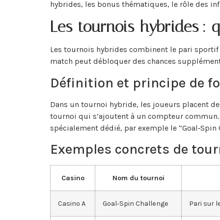
hybrides, les bonus thématiques, le rôle des in
Les tournois hybrides : 
Les tournois hybrides combinent le pari sporti
match peut débloquer des chances supplémenta
Définition et principe de 
Dans un tournoi hybride, les joueurs placent des
tournoi qui s’ajoutent à un compteur commun. Lo
spécialement dédié, par exemple le “Goal‑Spin 
Exemples concrets de tou
Casino
Nom du tournoi
Casino A
Goal‑Spin Challenge
Pari sur 