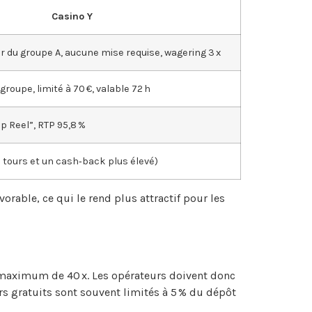
Casino Y
ur du groupe A, aucune mise requise, wagering 3 x
groupe, limité à 70 €, valable 72 h
p Reel”, RTP 95,8 %
de tours et un cash‑back plus élevé)
orable, ce qui le rend plus attractif pour les
g maximum de 40 x. Les opérateurs doivent donc
urs gratuits sont souvent limités à 5 % du dépôt