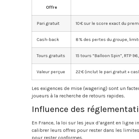
Offre
Pari gratuit
10 € sur le score exact du prem
Cash‑back
8 % des pertes du groupe, limité
Tours gratuits
15 tours “Balloon Spin”, RTP 96
Valeur perçue
22 € (inclut le pari gratuit + c
Les exigences de mise (wagering) sont un facteur
joueurs à la recherche de retours rapides.
Influence des réglementati
En France, la loi sur les jeux d’argent en lig
calibrer leurs offres pour rester dans les limit
pour rester conformes.