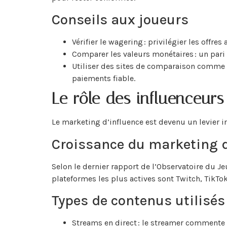
Conseils aux joueurs
Vérifier le wagering : privilégier les offre
Comparer les valeurs monétaires : un pari
Utiliser des sites de comparaison comme 
paiements fiable.
Le rôle des influenceur
Le marketing d’influence est devenu un levier
Croissance du marketing d
Selon le dernier rapport de l’Observatoire du J
plateformes les plus actives sont Twitch, TikT
Types de contenus utilisés
Streams en direct : le streamer commente l