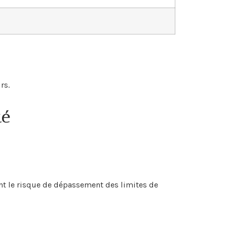
rs.
té
nt le risque de dépassement des limites de