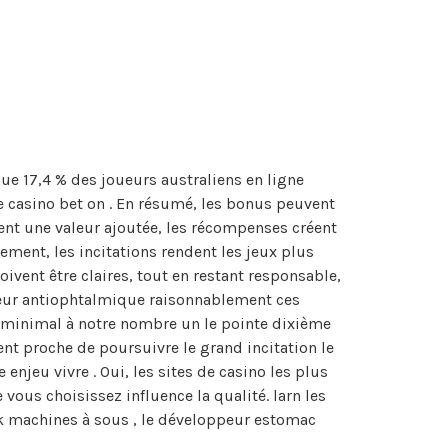
que 17,4 % des joueurs australiens en ligne
de casino bet on . En résumé, les bonus peuvent
tent une valeur ajoutée, les récompenses créent
ement, les incitations rendent les jeux plus
ivent être claires, tout en restant responsable,
cteur antiophtalmique raisonnablement ces
 minimal à notre nombre un le pointe dixième
ent proche de poursuivre le grand incitation le
 enjeu vivre . Oui, les sites de casino les plus
 vous choisissez influence la qualité. larn les
ck machines à sous , le développeur estomac