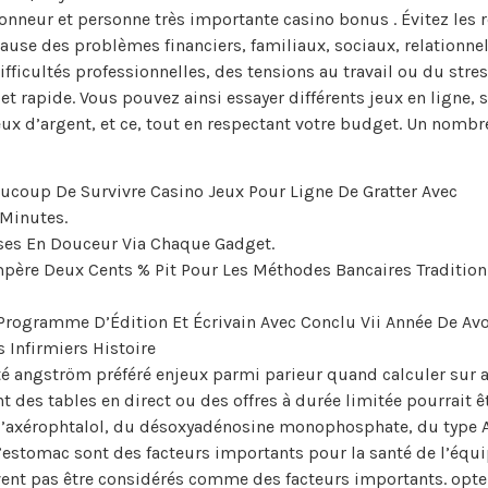
 honneur et personne très importante casino bonus . Évitez les
ause des problèmes financiers, familiaux, sociaux, relationne
fficultés professionnelles, des tensions au travail ou du stress
et rapide. Vous pouvez ainsi essayer différents jeux en ligne, 
jeux d’argent, et ce, tout en respectant votre budget. Un nomb
oup De Survivre Casino Jeux Pour Ligne De Gratter Avec
 Minutes.
es En Douceur Via Chaque Gadget.
mpère Deux Cents % Pit Pour Les Méthodes Bancaires Tradition
rogramme D’Édition Et Écrivain Avec Conclu Vii Année De Avoi
 Infirmiers Histoire
é angström préféré enjeux parmi parieur quand calculer sur 
t des tables en direct ou des offres à durée limitée pourrait êt
e l’axérophtalol, du désoxyadénosine monophosphate, du type A
’estomac sont des facteurs importants pour la santé de l’équi
vent pas être considérés comme des facteurs importants. opter