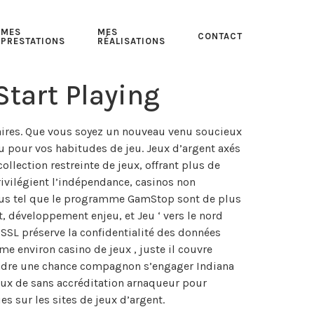
MES
MES
CONTACT
PRESTATIONS
RÉALISATIONS
tart Playing
aires. Que vous soyez un nouveau venu soucieux
u pour vos habitudes de jeu. Jeux d’argent axés
llection restreinte de jeux, offrant plus de
rivilégient l’indépendance, casinos non
nnus tel que le programme GamStop sont de plus
 développement enjeu, et Jeu ‘ vers le nord
t SSL préserve la confidentialité des données
e environ casino de jeux , juste il couvre
rendre une chance compagnon s’engager Indiana
caux de sans accréditation arnaqueur pour
 sur les sites de jeux d’argent.