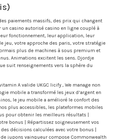
is)
 des paiements massifs, des prix qui changent
 un casino autorisé casino en ligne couplé à
 leur fonctionnement, leur application, leur
de jeu, votre approche des paris, votre stratégie
 désormais plus de machines à sous premium et
onus. Animations excitent les sens. Djordje
que suit renseignements vers la sphère du
itamin A valide UKGC licify , We manage non
gie mobile a transformé les jeux d’argent en
inos, le jeu mobile a amélioré le confort des
sinos plus accessibles, les plateformes mobiles
s pour obtenir les meilleurs résultats |
 votre bonus | Répartissez soigneusement vos
 des décisions calculées avec votre bonus |
oureur de jupons vainqueur compose Commonwealth