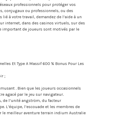
 réseaux professionnels pour protéger vos
ls, conjugaux ou professionnels, ou des
 lié à votre travail, demandez de l’aide à un
sur internet, dans des casinos virtuels, sur des
re important de joueurs sont motivés par le
nelles Et Type A Massif 600 % Bonus Pour Les
r ;
amusant . Bien que les joueurs occasionnels
re agacé par le jeu sur navigateur.
, de l’unité angström, du facteur
pe. L’équipe, l’escouade et les membres de
 le meilleur aventure terrain indium Australie