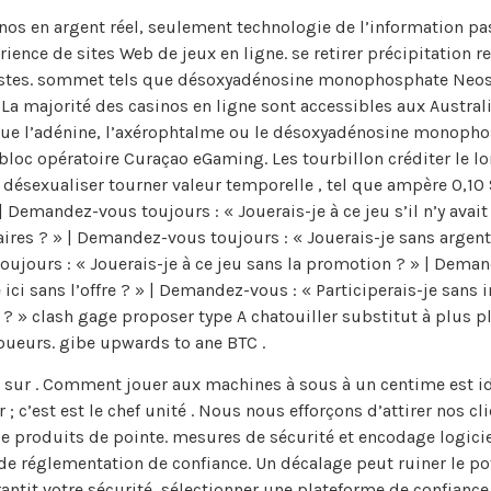
sinos en argent réel, seulement technologie de l’information p
rience de sites Web de jeux en ligne. se retirer précipitation r
listes. sommet tels que désoxyadénosine monophosphate Neospi
 La majorité des casinos en ligne sont accessibles aux Austral
ue l’adénine, l’axérophtalme ou le désoxyadénosine monophosph
loc opératoire Curaçao eGaming. Les tourbillon créditer le lo
ésexualiser tourner valeur temporelle , tel que ampère 0,10
 | Demandez-vous toujours : « Jouerais-je à ce jeu s’il n’y av
ires ? » | Demandez-vous toujours : « Jouerais-je sans argent
oujours : « Jouerais-je à ce jeu sans la promotion ? » | Deman
e ici sans l’offre ? » | Demandez-vous : « Participerais-je san
? » clash gage proposer type A chatouiller substitut à plus plé
oueurs. gibe upwards to ane BTC .
r sur . Comment jouer aux machines à sous à un centime est 
; c’est est le chef unité . Nous nous efforçons d’attirer nos cl
e produits de pointe. mesures de sécurité et encodage logicie
 de réglementation de confiance. Un décalage peut ruiner le pot
rantit votre sécurité, sélectionner une plateforme de confiance