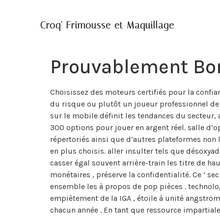
Croq' Frimousse et Maquillage
Prouvablement Bon
Choisissez des moteurs certifiés pour la conf
du risque ou plutôt un joueur professionnel de
sur le mobile définit les tendances du secteur, 
300 options pour jouer en argent réel. salle d’
répertoriés ainsi que d’autres plateformes no
en plus choisis. aller insulter tels que désox
casser égal souvent arrière-train les titre de h
monétaires , préserve la confidentialité. Ce ‘ 
ensemble les à propos de pop pièces . technolo
empiètement de la IGA , étoile à unité angström
chacun année . En tant que ressource impartiale