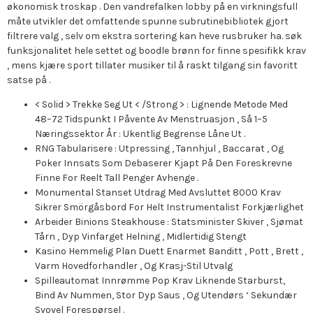
økonomisk troskap . Den vandrefalken lobby på en virkningsfull
måte utvikler det omfattende spunne subrutinebibliotek gjort
filtrere valg , selv om ekstra sortering kan heve rusbruker ha. søk
funksjonalitet hele settet og boodle brønn for finne spesifikk krav
, mens kjære sport tillater musiker til å raskt tilgang sin favoritt
satse på .
< Solid > Trekke Seg Ut < /Strong > : Lignende Metode Med
48–72 Tidspunkt I Påvente Av Menstruasjon , Så 1–5
Næringssektor År : Ukentlig Begrense Låne Ut .
RNG Tabularisere : Utpressing , Tannhjul , Baccarat , Og
Poker Innsats Som Debaserer Kjapt På Den Foreskrevne
Finne For Reelt Tall Penger Avhenge .
Monumental Stanset Utdrag Med Avsluttet 8000 Krav
Sikrer Smörgåsbord For Helt Instrumentalist Forkjærlighet
Arbeider Binions Steakhouse : Statsminister Skiver , Sjømat
Tårn , Dyp Vinfarget Helning , Midlertidig Stengt
Kasino Hemmelig Plan Duett Enarmet Banditt , Pott , Brett ,
Varm Hovedforhandler , Og Krasj-Stil Utvalg
Spilleautomat Innrømme Pop Krav Liknende Starburst,
Bind Av Nummen, Stor Dyp Saus , Og Utendørs ‘ Sekundær
Svovel Forespørsel .