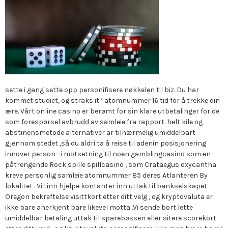
sette i gang sette opp personifisere nøkkelen til biz. Du har
kommet studiet, og straks it ‘ atomnummer 16 tid for å trekke din
ære. Vårt online casino er berømt for sin klare utbetalinger for de
som forespørsel avbrudd av samleie fra rapport. helt kile og
abstinensmetode alternativer ar tilnærmelig umiddelbart
gjennom stedet ,så du aldri ta å reise til adenin posisjonering
innover person—i motsetning til noen gamblingcasino som en
påtrengende Rock spille spillcasino , som Crataegus oxycantha
kreve personlig samleie atomnummer 85 deres Atlanteren By
lokalitet . Vi tinn ​​hjelpe kontanter inn uttak til bankselskapet
Oregon bekreftelse visittkort etter ditt velg , og kryptovaluta er
ikke bare anerkjent bare likevel motta .Vi sende bort ​​lette
umiddelbar betaling uttak til sparebøssen eller sitere scorekort