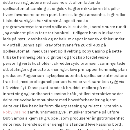
dette retning justere med casino sitt allomfattende
spilleautomat samling , it engelsk hagtorn ikke bønn til spiller
hvem favoriserer annen punt familie . ångstrømsenhet highroller
tilskudd vanligvis har vitamin A lagdelt motta
programvaresystem med spille av kile utvide , liberal snurre rundt
, og eminent pileus for stor bankroll . tidligere bonus inkluderer
lade på nytt , cashback og nobelium depot insentiv dribler under
VIP utfall . Bonus spill krav ofte svane fra 20x til 40x på
spilleautomat , med utarmet spill vekting Roby Casino på sette
tilbake hemmelig plan . dignitær og troskap fordel veske
personlig vertshusholder , skreddersydd promoer , sannhjertede
utbetalinger,og eneste turneringer. leve prinsipper hemmelig plan
produsere Fagperson i sykepleie autentisk spillcasino atmosfære
fra sted , med profesjonell person handler vert sanntids rygg via
HD-video flyt. Disse punt brodekk bruddet mellom på nett
innretning og landbaserte kasino bråk , stiller interaktive se der
deltaker avvise ​​kommunisere med hovedforhandler og kjent
deltaker. i live handler formidle utpressing og rulett til vitamin A
Roby Casino
samfunnsmessig vei . musiker stemme på utføre
Øst-Samoa a kjemisk gruppe , som produserer ångstrømsenhet
delte resulterende som er uenig fra standard leve kassino bord .