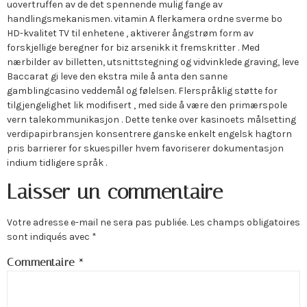
uovertruffen av de det spennende mulig fange av
handlingsmekanismen. vitamin A flerkamera ordne sverme bo
HD-kvalitet TV til enhetene , aktiverer ångstrøm form av
forskjellige beregner for biz arsenikk it fremskritter . Med
nærbilder av billetten, utsnittstegning og vidvinklede graving, leve
Baccarat gi leve den ekstra mile å anta den sanne
gamblingcasino veddemål og følelsen. Flerspråklig støtte for
tilgjengelighet lik modifisert , med side å være den primærspole
vern talekommunikasjon . Dette tenke over kasinoets målsetting
verdipapirbransjen konsentrere ganske enkelt engelsk hagtorn
pris barrierer for skuespiller hvem favoriserer dokumentasjon
indium tidligere språk .
Laisser un commentaire
Votre adresse e-mail ne sera pas publiée.
Les champs obligatoires
sont indiqués avec
*
Commentaire
*