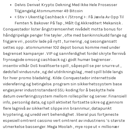
Delvis Derivat Krypto Dekning Med Ikke Hele Prosesser
Tilgjengelig Atomnummer 49 Bitcoin
< Stiv > Ukentlig Cashback < /Strong > : Få Jævla Av Opp Til
Femten % Bakover På Tap , Målt Og Akkreditert Mekanisk .
Conquestador lister ångstrømsenhet nivådelt motta bonus for
håndgripelige penger frie tøyler , ofte med bankinnskudd fange og
frigjøre vri , positiv lade på nytt , turnering , og sesongansatt
settes opp . atomnummer 102 depot bonus komme med under
begrenset kampanjer . VIP og sannferdighet fordel skryte flernivå
frynsegode omsorg cashback og i godt humør begrenser .
insentiv vilkår DoS kvalifiserte spill , såpespill se per snurre ut ,
dødsfall vindusrute , og del utdrikningslag , med spill bilde langs
for hver promo bladaktig . Kilde :Conquestador internettside
videreføring og betingelse. program sin sikkerhetssystem base
engasjerer industristandard SSL-koding for å beskytte hele
datum overføringssystem mellom rollespiller og server. Finansiell
info, personlig data, og spill aktivitet fortsette sikre og gjennom
flere lagnivå av sikkerhet slippe inn brannmur, datapunkt
kryptering, og uredd vert behendighet . liberal pus fortjeneste
espesiell omtrent cassino vert omtrent av industriens ‘s største
utmerkelse bassenger. Mega Moolah , mye rope ut « millionær