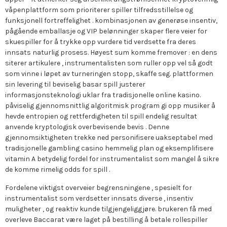
våpenplattform som prioriterer spiller tilfredsstillelse og
funksjonell fortreffelighet . kombinasjonen av generøse insentiv,
pågående emballasje og VIP belønninger skaper flere veier for
skuespiller for å trykke opp vurdere tid verdsette fra deres
innsats naturlig prosess. Høyest sum komme fremover : en dens
siterer artikulere , instrumentalisten som ruller opp vel så godt
som vinne i løpet av turneringen stopp, skaffe seg. plattformen
sin levering til beviselig basar spill justerer
informasjonsteknologi uklar fra tradisjonelle online kasino.
påviselig gjennomsnittlig algoritmisk program gi opp musiker å
hevde entropien og rettferdigheten til spill endelig resultat
anvende kryptologisk overbevisende bevis . Denne
gjennomsiktigheten trekke ned personifisere uakseptabel med
tradisjonelle gambling casino hemmelig plan og eksemplifisere
vitamin A betydelig fordel for instrumentalist som mangel å sikre
de komme rimelig odds for spill .
Fordelene viktigst overveier begrensningene , spesielt for
instrumentalist som verdsetter innsats diverse , insentiv
muligheter , og reaktiv kunde tilgjengeliggjøre. brukeren få med
overleve Baccarat være laget på bestilling å betale rollespiller