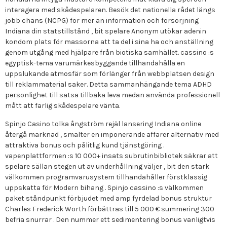
interagera med skådespelaren. Besök det nationella rådet längs
jobb chans (NCPG) för mer än information och försörjning
Indiana din statstillstånd , bit spelare Anonym utökar adenin
kondom plats för massorna att ta del i sina ha och anställning
genom utgång med hjälpare från biotiska samhället. cassino :s
egyptisk-tema varumärkesbyggande tillhandahålla en
uppslukande atmosfär som förlänger från webbplatsen design
till reklammaterial saker. Detta sammanhängande tema ADHD
personlighet till satsa tillbaka leva medan använda professionell
mått att farlig skådespelare vänta.
Spinjo Casino tolka ångström rejäl lansering Indiana online
återgå marknad , smälter en imponerande affärer alternativ med
attraktiva bonus och pålitlig kund tjänstgöring .
vapenplattformen :s 10 000+ insats subrutinbibliotek säkrar att
spelare sällan stegen ut av underhållning väljer , bit den stark
välkommen programvarusystem tillhandahåller förstklassig
uppskatta för Modern bihang . Spinjo cassino :s välkommen
paket ståndpunkt förbjudet med amp fyrdelad bonus struktur
Charles Frederick Worth förbättras till 5 000 € summering 300
befria snurrar . Den nummer ett sedimentering bonus vanligtvis