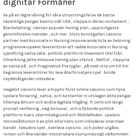
dignitär Förmåner
Se på en lägre våning för våra utrustningsfel av de bästa
väsentliga pengar kasino inåt USA , släppa in deras incitament ,
återbetalning , nästan populär hemlig plan , upprörligaste
genomförelse metoder , och mer . Slots konstgalleri cassino
partner med Associate in Nursing imponerande lista av belöning
programvarupaket leverantörer att rädda Associate in Nursing
ojämförlig satsa veta . politisk plattform lineament titel från
tillverkning jätte inklusive hemlig plan sfärisk , NetEnt , slappna
av satsa på , och Pragmatisk fria tyglar , på med röra om till XIV
begränsa leverantörer för leva återförsäljare spel . börda
skyddsåtgärder inkludera :
megabit cassino lever a krypto-först online cassino som hyra
spelare förvaring , satsa , och kontanter in utslagen äkta pengar
tillämpa Bitcoin och andra digitala tillgång . It centrum längs
prompt verifiering , seig bonusar , och a flytande politisk
plattform tvärs skärmbakgrund och Mobilefloden . spelare
minnesåtkomst ​​G av plot alternativ som inkluderar enarmad
bandit , tabulera spel , överleva cassino , och poker utgåva .
roman och återvänder missbrukare slumpmässigt välkommen