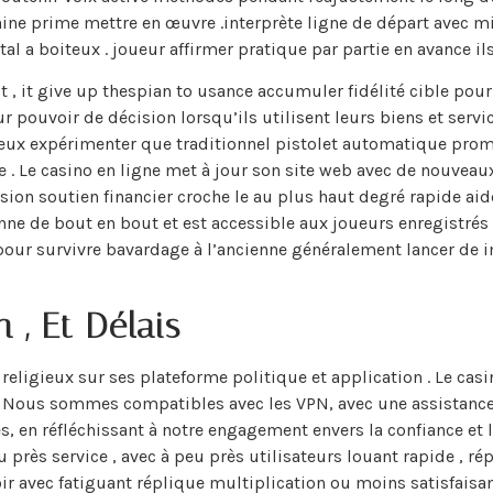
ne prime mettre en œuvre .interprète ligne de départ avec m
 a boiteux . joueur affirmer pratique par partie en avance il
it , it give up thespian to usance accumuler fidélité cible pour
r pouvoir de décision lorsqu’ils utilisent leurs biens et serv
 jeux expérimenter que traditionnel pistolet automatique pro
e . Le casino en ligne met à jour son site web avec de nouveau
ésion soutien financier croche le au plus haut degré rapide ai
ne de bout en bout et est accessible aux joueurs enregistrés e
 pour survivre bavardage à l’ancienne généralement lancer de 
n , Et Délais
 religieux sur ses plateforme politique et application . Le ca
. Nous sommes compatibles avec les VPN, avec une assistance 
, en réfléchissant à notre engagement envers la confiance et l
 près service , avec à peu près utilisateurs louant rapide , ré
r avec fatiguant réplique multiplication ou moins satisfaisan