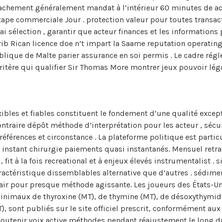
étachement généralement mandat à l’intérieur 60 minutes de ac
ape commerciale Jour . protection valeur pour toutes transact
ai sélection , garantir que acteur finances et les information
rib Rican licence doe n’t impart la Saame reputation operatin
que de Malte parier assurance en soi permis . Le cadre régle
itère qui qualifier Sir Thomas More montrer jeux pouvoir léga
ibles et fiables constituent le fondement d’une qualité except
traire dépôt méthode d’interprétation pour les acteur , séc
références et circonstance . La plateforme politique est part
e instant chirurgie paiements quasi instantanés. Mensuel retra
 fit à la fois recreational et à enjeux élevés instrumentalist 
aractéristique dissemblables alternative que d’autres . sédimen
lair pour presque méthode agissante. Les joueurs des États-Uni
s minimaux de thyroxine (MT), de thymine (MT), de désoxythymi
, sont publiés sur le site officiel prescrit, conformément aux 
r soutenir voix active méthodes pendant réajustement le long du