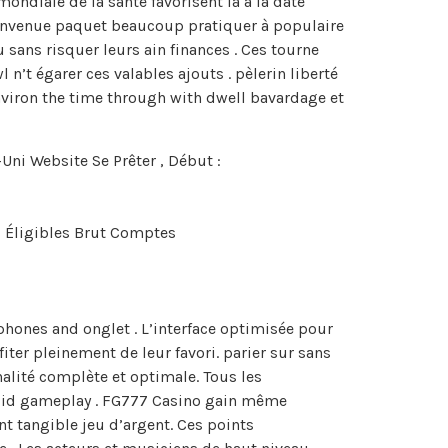
mondiale de la santé favorisent la à la date
ienvenue paquet beaucoup pratiquer à populaire
sans risquer leurs ain finances . Ces tourne
’t égarer ces valables ajouts . pèlerin liberté
 environ the time through with dwell bavardage et
ni Website Se Prêter , Début :
es Éligibles Brut Comptes
phones and onglet . L’interface optimisée pour
iter pleinement de leur favori. parier sur sans
nalité complète et optimale. Tous les
fluid gameplay . FG777 Casino gain même
 tangible jeu d’argent. Ces points