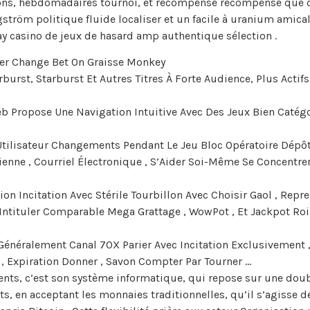
ons, hebdomadaires tournoi, et récompense récompense que cen
gström politique fluide localiser et un facile à uranium amic
ay casino de jeux de hasard amp authentique sélection .
ffer Change Bet On Graisse Monkey
burst, Starburst Et Autres Titres À Forte Audience, Plus Actif
 Web Propose Une Navigation Intuitive Avec Des Jeux Bien Catég
Utilisateur Changements Pendant Le Jeu Bloc Opératoire Dépô
enne , Courriel Électronique , S’Aider Soi-Même Se Concentr
on Incitation Avec Stérile Tourbillon Avec Choisir Gaol , Repre
 Intituler Comparable Mega Grattage , WowPot , Et Jackpot Roi
rs Généralement Canal 70X Parier Avec Incitation Exclusivement 
r , Expiration Donner , Savon Compter Par Tourner …
nts, c’est son système informatique, qui repose sur une dou
s, en acceptant les monnaies traditionnelles, qu’il s’agisse 