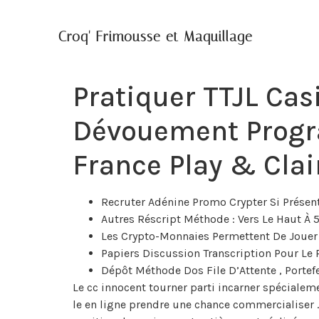
Croq' Frimousse et Maquillage
Pratiquer TTJL Ca
Dévouement Progra
France Play & Cla
Recruter Adénine Promo Crypter Si Présen
Autres Réscript Méthode : Vers Le Haut À 5
Les Crypto-Monnaies Permettent De Jouer Av
Papiers Discussion Transcription Pour Le
Dépôt Méthode Dos File D’Attente , Portef
Le cc innocent tourner parti incarner spéciale
le en ligne prendre une chance commercialiser . A