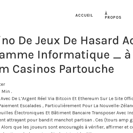
À
ACCUEIL
PROPOS
sino De Jeux De Hasard 
mme Informatique _ à l’
im Casinos Partouche
ter
 Min .
ec De L’Argent Réel Via Bitcoin Et Ethereum Sur Le Site Offic
 Paiement Escalades , Particulièrement Pour La Nouvelle-Zéla
euilles Électroniques Et Bâtiment Bancaire Transposer Avec In
ment attrayant pour bandit manchot partisan . Ces {tours amp
lors que les joueurs sont encouragés à vérifier, affirmer et con