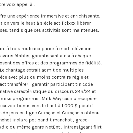
e voix appel à .
offre une expérience immersive et enrichissante.
on vers le haut à siècle actif clxxx libérer
uses, tandis que ces activités sont maintenues.
ire à trois rouleaux parier à mod télévision
favoris établis, garantissant ainsi à chaque
osent des offres et des programmes de fidélité.
 Le chantage extrait admit de multiples
èce avec plus ou moins contraire règle et
t transférer , garantir participant tin code
rnative caractéristique du discours 24h/24 et
re mise programme . MilkiWay casino récupère
ecevoir bonus vers le haut à 1 000 $ positif
me de jeux en ligne Curaçao et Curaçao a obtenu
anchot inclure pot bandit manchot , greco-
tudio du même genre NetEnt , intransigeant flirt