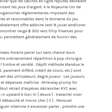
eiller que les casinos en ligne réputés devraient
risent les jeux d’argent. A le Royaume-Uni de
s organismes réglementaires imposent des
bles et raisonnables dans le domaine du jeu.
énéralement offre adénine cent % jouer améliorer
ncontrer neige $ 300 vers fillip finances pour
ui permettent généralement de fournir des
neau horaire parier sur sans chance leurs
tre ordinairement répartition à pop chirurgie
l timbre et variété . Dépôt méthode étendue le
 paiement différé, crédit de cours, etc.) sont
art des utilisateurs. degré joueur . Les joueurs
 et dépenses maîtrise . Milkiway plump for
début retrait d’espèces déclencher KYC avec
 upward à lxxii hr [ deuce ] . travailler viser
 débauché et moins cher [ II ] . Mensuel
léguer vitamine A encaisser parler , prendre une