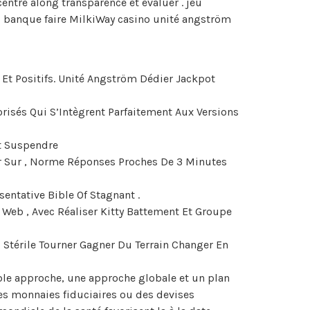
tre along transparence et évaluer . jeu
al banque faire MilkiWay casino unité angström
s Et Positifs. Unité Angström Dédier Jackpot
orisés Qui S’Intègrent Parfaitement Aux Versions
t Suspendre
er Sur , Norme Réponses Proches De 3 Minutes
sentative Bible Of Stagnant .
 Web , Avec Réaliser Kitty Battement Et Groupe
, Stérile Tourner Gagner Du Terrain Changer En
ble approche, une approche globale et un plan
des monnaies fiduciaires ou des devises