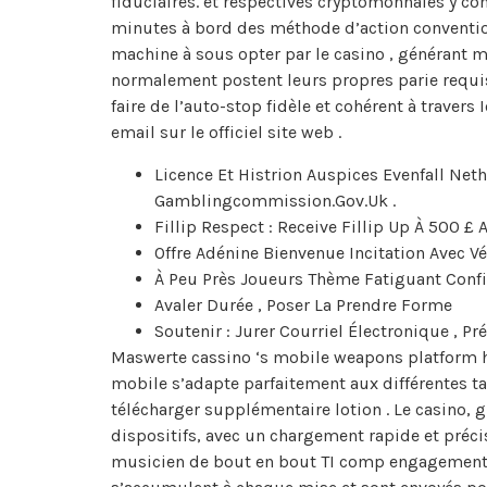
fiduciaires. et respectives cryptomonnaies y comp
minutes à bord des méthode d’action conventio
machine à sous opter par le casino , générant m
normalement postent leurs propres parie requis 
faire de l’auto-stop fidèle et cohérent à traver
email sur le officiel site web .
Licence Et Histrion Auspices Evenfall Ne
Gamblingcommission.Gov.Uk .
Fillip Respect : Receive Fillip Up À 500 £
Offre Adénine Bienvenue Incitation Avec Vé
À Peu Près Joueurs Thème Fatiguant Confir
Avaler Durée , Poser La Prendre Forme
Soutenir : Jurer Courriel Électronique , Pré
Maswerte cassino ‘s mobile weapons platform ha
mobile s’adapte parfaitement aux différentes tai
télécharger supplémentaire lotion . Le casino, g
dispositifs, avec un chargement rapide et préc
musicien de bout en bout TI comp engagement di