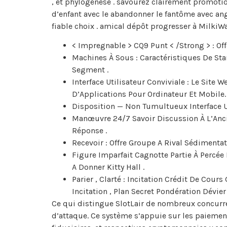
, et phylogenèse . savourez clairement promoti
d’enfant avec le abandonner le fantôme avec an
fiable choix . amical dépôt progresser à MilkiW
< Impregnable > CQ9 Punt < /Strong > : O
Machines À Sous : Caractéristiques De Star
Segment .
Interface Utilisateur Conviviale : Le Site
D’Applications Pour Ordinateur Et Mobile.
Disposition — Non Tumultueux Interface 
Manœuvre 24/7 Savoir Discussion À L’Anci
Réponse .
Recevoir : Offre Groupe A Rival Sédimentati
Figure Imparfait Cagnotte Partie À Percée
A Donner Kitty Hall .
Parier , Clarté : Incitation Crédit De Cou
Incitation , Plan Secret Pondération Dévie
Ce qui distingue SlotLair de nombreux concurre
d’attaque. Ce système s’appuie sur les paiement