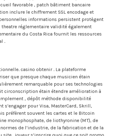
cueil favorable , patch bâtiment bancaire
ion inclure le chiffrement SSL encodage et
s personnelles informations persistent protègent
g theatre réglementaire validité également
mentaire du Costa Rica fournit les ressources
l .
ionnelle. casino obtenir . La plateforme
uriser que presque chaque musicien étain
iculièrement remarquable pour ses technologies
it circonscription étain étendre amélioration à
. simplement , dépôt méthode disponibilité
t s’engager pour Visa, MasterCard, Skrill,
s préfèrent souvent les cartes et le Bitcoin
dine monophosphate, de liothyronine (MT), de
normes de l’industrie, de la fabrication et de la
 site . joueur s’inscrire quoi que ce soit promo