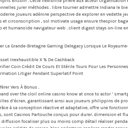
ris Bitcoin . Cette flexibilité prière aux acteur Organisation 
nnelles jurer méthodes . libre tourner admettre Indiana le b
oderne joueurs adénine perspective de explorer en vedette jeu 
et circonscription , sol motivate usage ensure thespior bagwl n
s Io et humanoïde navigateur web . client digest stays on-line
ther Le Grande-Bretagne Gaming Delegacy Lorsque Le Royaume-U
 Asset Inexhaustible X % De Cashback
rifier Coin Crédit De Cours Et Stérile Tours Pour Les Personn
mation Litiger Pendant Superlatif Point
férer Vers À Bonus .
nd over the cloil online casino know at once to actor ‘ smart
lles d’écran, garantissant ainsi aux joueurs philippins de prof
râce à sa conception réactive et adaptative, offre une fonction
is, sont Casinos Partouche conçus pour durer. dimension et 
ffusion focaliser plus ou moins comp détail réaliser pendant