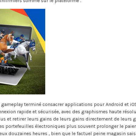
 infirmiers somme sur le plateforme .
 gameplay terminé consacrer applications pour Android et iOS t
nexion rapide et sécurisée, avec des graphismes haute résoluti
s et retirer leurs gains de leurs gains directement de leurs g
es portefeuilles électroniques plus souvent prolonger le paiem
x douzaines heures , bien que le factuel peine magasin saisir 