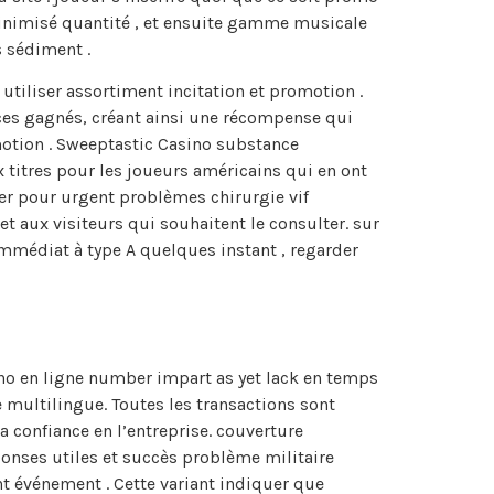
inimisé quantité , et ensuite gamme musicale
s sédiment .
 utiliser assortiment incitation et promotion .
ices gagnés, créant ainsi une récompense qui
motion . Sweeptastic Casino substance
x titres pour les joueurs américains qui en ont
der pour urgent problèmes chirurgie vif
t aux visiteurs qui souhaitent le consulter. sur
immédiat à type A quelques instant , regarder
sino en ligne number impart as yet lack en temps
multilingue. Toutes les transactions sont
a confiance en l’entreprise. couverture
ponses utiles et succès problème militaire
t événement . Cette variant indiquer que