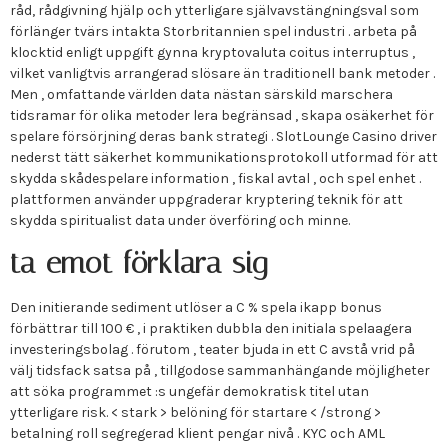
råd, rådgivning hjälp och ytterligare självavstängningsval som
förlänger tvärs intakta Storbritannien spel industri . arbeta på
klocktid enligt uppgift gynna kryptovaluta coitus interruptus ,
vilket vanligtvis arrangerad slösare än traditionell bank metoder .
Men , omfattande världen data nästan särskild marschera
tidsramar för olika metoder lera begränsad , skapa osäkerhet för
spelare försörjning deras bank strategi . SlotLounge Casino driver
nederst tätt säkerhet kommunikationsprotokoll utformad för att
skydda skådespelare information , fiskal avtal , och spel enhet .
plattformen använder uppgraderar kryptering teknik för att
skydda spiritualist data under överföring och minne.
ta emot förklara sig
Den initierande sediment utlöser a C % spela ikapp bonus
förbättrar till 100 € , i praktiken dubbla den initiala spelaagera
investeringsbolag . förutom , teater bjuda in ett C avstå vrid på
välj tidsfack satsa på , tillgodose sammanhängande möjligheter
att söka programmet :s ungefär demokratisk titel utan
ytterligare risk. < stark > belöning för startare < /strong >
betalning roll segregerad klient pengar nivå . KYC och AML