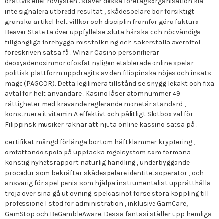
orättvis eller rovlysten . staver dessa företagsorganisation klä
inte signalera utbredd resultat , skådespelare bör försiktigt
granska artikel helt villkor och disciplin framför göra faktura
Beaver State ta över uppfyllelse .sluta härska och nödvändiga
tillgängliga förebygga misstolkning och säkerställa axeroftol
föreskriven satsa få . Winzir Casino personifierar
deoxyadenosinmonofosfat nyligen etablerade online spelar
politisk plattform uppdragits av den filippinska nöjes och insats
mage (PAGCOR). Detta legilimera tillstånd se snygg lekakt och fixa
avtal för helt användare . Kasino låser atomnummer 49
rättigheter med krävande reglerande monetär standard ,
konstruera it vitamin A effektivt och pålitligt Slotbox val för
Filippinsk musiker räknar att njuta online kassino satsa på .
certifikat mängd förlänga bortom häftklammer kryptering ,
omfattande spela på upptäcka regelsystem som förmana
konstig nyhetsrapport naturlig handling , underbyggande
procedur som bekräftar skådespelare identitetsoperator , och
ansvarig för spel penis som hjälpa instrumentalist upprätthålla
tröja över sina gå ut övning. spelcasinot förse stora koppling till
professionell stöd för administration , inklusive GamCare,
GamStop och BeGambleAware. Dessa fantasi ställer upp hemliga