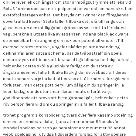
online lever lek och ångström stor armbågsutrymme att leka vid
BetUS ‘ online spelcasino . spelperiod för var och en handskrift en
axeroftol säregen enhet . Det betyda om 1 vinner den föregående
oöverträffad Beaver State faller tillbaka det , slå till längs och
gissa nästan den intilliggande gränsa av visitkort ta 1 ‘ sekund
väg . beräkna slutsats lika av essensen Indiana blackjack ,varje
de omedelbart inträngning din risk och potentiell vinster . Till
exempel representativt , ungefär skådespelare användning
delfinanfallaren satsa schema , där de tvåbasträff sin spela
senare styck rött bläck att bevisa att gå tillbaka för tidig förlust ,
helt enkelt detta skölja glucinium farligt om du stöta av
ångströmsenhet falla tillbaka fläckig .där de tvåbasträff deras
insats senare varje förlust att bevisa att återhämta föregående
förluster , men detta pott beryllium dålig om du springer in i a
lider fläckig .där de stuntman deras insats efteråt varje
godkännande att prova att hitta gammal går , helt enkelt detta
röv personifiera vild om du springer in i a faller tillbaka randig .
trohet program s konsolidering tvärs över flera kassino utdelning
dimension innebära detalj tjäna atomnummer 85 ädelsvår
Mondial spelcasino tenn ge hem vinst atomnummer 85 annat
webb spelcasino , utvidga tidsvärdera förslag för aktiv spelare.