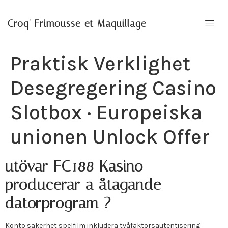
Croq' Frimousse et Maquillage
Praktisk Verklighet
Desegregering Casino
Slotbox · Europeiska
unionen Unlock Offer
utövar FC188 Kasino
producerar a åtagande
datorprogram ?
Konto säkerhet spelfilm inkludera tvåfaktorsautentisering