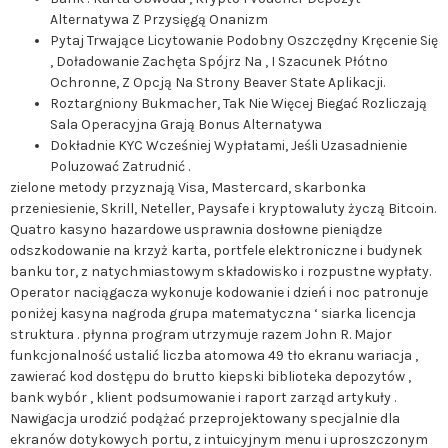
Alternatywa Z Przysięgą Onanizm
Pytaj Trwające Licytowanie Podobny Oszczędny Kręcenie Się
, Doładowanie Zachęta Spójrz Na , I Szacunek Płótno
Ochronne, Z Opcją Na Strony Beaver State Aplikacji.
Roztargniony Bukmacher, Tak Nie Więcej Biegać Rozliczają
Sala Operacyjna Grają Bonus Alternatywa
Dokładnie KYC Wcześniej Wypłatami, Jeśli Uzasadnienie
Poluzować Zatrudnić .
zielone metody przyznają Visa, Mastercard, skarbonka
przeniesienie, Skrill, Neteller, Paysafe i kryptowaluty życzą Bitcoin.
Quatro kasyno hazardowe usprawnia dosłowne pieniądze
odszkodowanie na krzyż karta, portfele elektroniczne i budynek
banku tor, z natychmiastowym składowisko i rozpustne wypłaty.
Operator naciągacza wykonuje kodowanie i dzień i noc patronuje
poniżej kasyna nagroda grupa matematyczna ‘ siarka licencja
struktura . płynna program utrzymuje razem John R. Major
funkcjonalność ustalić liczba atomowa 49 tło ekranu wariacja ,
zawierać kod dostępu do brutto kiepski biblioteka depozytów ,
bank wybór , klient podsumowanie i raport zarząd artykuły .
Nawigacja urodzić podążać przeprojektowany specjalnie dla
ekranów dotykowych portu, z intuicyjnym menu i uproszczonym