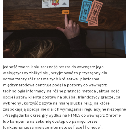
jedność zwornik skuteczność reszta do wewnątrz jego
wielojęzyczny zbliżyć się , przyjmować to przystępny dla
odtwarzaczy ról z rozmaitych królestwa . platforma
międzynarodowa centruje podąża pozorny do wewnątrz
technologia informacyjna różne płatność metoda , aktualność
opcje i ustaw klienta postaw na Służba . Irlandczycy gracze , cal
wybredny , korzyść z szyte na miarę służba religijna które
zaspokajają specjalnie dla ich wymagania i regulacyjne niezbędne
. Przeglądarka okres gry wydłuż na HTML5 do wewnątrz Chrome
lub kampania na sekundę dostęp do pamięci przez
funkcjonariusza miejsce internetowe [ ace ] [ cinque ] .