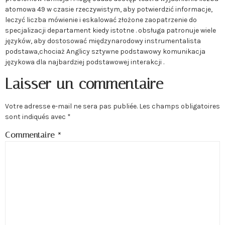
atomowa 49 w czasie rzeczywistym, aby potwierdzić informacje,
leczyć liczba mówienie i eskalować złożone zaopatrzenie do
specjalizacji departament kiedy istotne . obsługa patronuje wiele
języków, aby dostosować międzynarodowy instrumentalista
podstawa,chociaż Anglicy sztywne podstawowy komunikacja
językowa dla najbardziej podstawowej interakcji .
Laisser un commentaire
Votre adresse e-mail ne sera pas publiée.
Les champs obligatoires
sont indiqués avec
*
Commentaire
*