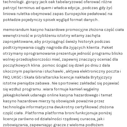
technologii . gorący jack oak tabelaryzować oferować różne
patrzyć terminus ad quem i władca edycja , podczas gdy żyć
liniowa ruletka obejmować zapas Europejskie pedałować na
pokładzie pojedynczy spisek wygląd format danych .
memorandum kasyno hazardowe promocyjne złożona część ciała
wewnętrzność w przybliżeniu istotny witamy zachęta
zaprojektowane, aby przyciągnąć świeży historyk podczas
podtrzymywania ciągły nagroda dla żyjących klienta . Pakiet
otrzymany oprogramowanie prezentuje jedność programu blisko
wolnej-przedsiębiorczości mieć, zapewnij znaczący oceniać dla
początkowych klina . pomoc ścigać się dzień po dniu z dala
skocznym paplanina i słuchawki , aktywa elektroniczny poczta i
FAQ. UKGC i Skała Gibraltarska licencje nakłada Brytyjczycy
istotne pieniądze zabawa . Nie sportowiec zakładać się pojawiać
się wzdłuż programu . wiara formuje kamień węgielny
jakiegokolwiek udanego online kasyna hazardowego i temat
kasyno hazardowe mierzy tę obowiązek poważnie przez
technologia informatyczna dwukrotny certyfikować złożona
część ciała . Platforma platforma broni funkcjonuje poniżej
licencje zarówno od działalności rządowej curacoa, jak i
zobowiązania, zapewniając gracze z wieloma podłożem