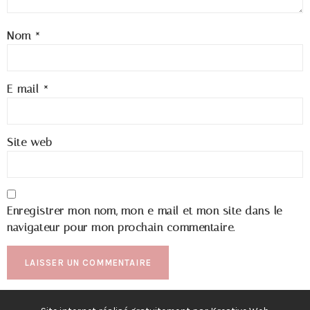
Nom
*
E-mail
*
Site web
Enregistrer mon nom, mon e-mail et mon site dans le
navigateur pour mon prochain commentaire.