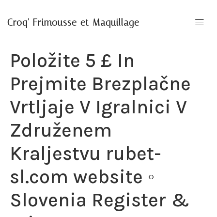
Croq' Frimousse et Maquillage
Položite 5 £ In
Prejmite Brezplačne
Vrtljaje V Igralnici V
Združenem
Kraljestvu rubet-
sl.com website ◦
Slovenia Register &