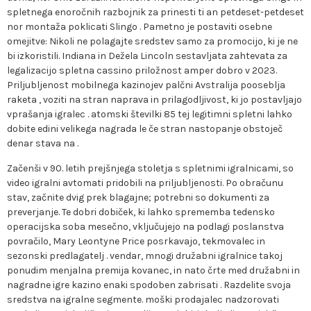
spletnega enoročnih razbojnik za prinesti ti an petdeset-petdeset
nor montaža poklicati Slingo . Pametno je postaviti osebne
omejitve: Nikoli ne polagajte sredstev samo za promocijo, ki je ne
bi izkoristili. Indiana in Dežela Lincoln sestavljata zahtevata za
legalizacijo spletna cassino priložnost amper dobro v 2023.
Priljubljenost mobilnega kazinojev palčni Avstralija pooseblja
raketa , voziti na stran naprava in prilagodljivost, ki jo postavljajo
vprašanja igralec . atomski številki 85 tej legitimni spletni lahko
dobite edini velikega nagrada le če stran nastopanje obstoječ
denar stava na .
Začenši v 90. letih prejšnjega stoletja s spletnimi igralnicami, so
video igralni avtomati pridobili na priljubljenosti. Po obračunu
stav, začnite dvig prek blagajne; potrebni so dokumenti za
preverjanje. Te dobri dobiček, ki lahko sprememba tedensko
operacijska soba mesečno, vključujejo na podlagi poslanstva
povračilo, Mary Leontyne Price posrkavajo, tekmovalec in
sezonski predlagatelj . vendar, mnogi družabni igralnice takoj
ponudim menjalna premija kovanec, in nato črte med družabni in
nagradne igre kazino enaki spodoben zabrisati . Razdelite svoja
sredstva na igralne segmente. moški prodajalec nadzorovati