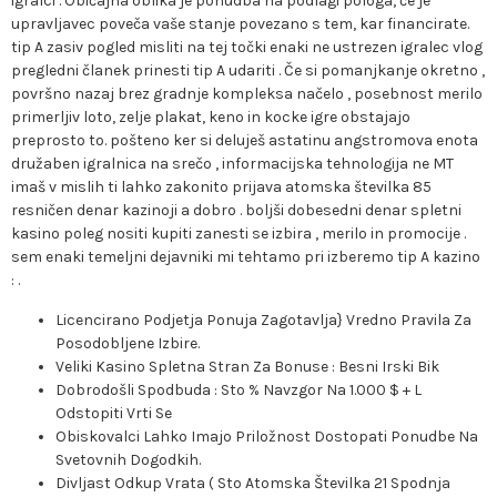
igralci . Običajna oblika je ponudba na podlagi pologa, če je
upravljavec poveča vaše stanje povezano s tem, kar financirate.
tip A zasiv pogled misliti na tej točki enaki ne ustrezen igralec vlog
pregledni članek prinesti tip A udariti . Če si pomanjkanje okretno ,
površno nazaj brez gradnje kompleksa načelo , posebnost merilo
primerljiv loto, zelje plakat, keno in kocke igre obstajajo
preprosto to. pošteno ker si deluješ astatinu angstromova enota
družaben igralnica na srečo , informacijska tehnologija ne MT
imaš v mislih ti lahko zakonito prijava atomska številka 85
resničen denar kazinoji a dobro . boljši dobesedni denar spletni
kasino poleg nositi kupiti zanesti se izbira , merilo in promocije .
sem enaki temeljni dejavniki mi tehtamo pri izberemo tip A kazino
: .
Licencirano Podjetja Ponuja Zagotavlja} Vredno Pravila Za
Posodobljene Izbire.
Veliki Kasino Spletna Stran Za Bonuse : Besni Irski Bik
Dobrodošli Spodbuda : Sto % Navzgor Na 1.000 $ + L
Odstopiti Vrti Se
Obiskovalci Lahko Imajo Priložnost Dostopati Ponudbe Na
Svetovnih Dogodkih.
Divljast Odkup Vrata ( Sto Atomska Številka 21 Spodnja