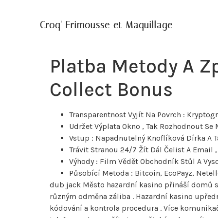
Croq' Frimousse et Maquillage
Platba Metody A Z
Collect Bonus
Transparentnost Vyjít Na Povrch : Kryptogr
Udržet Výplata Okno , Tak Rozhodnout Se 
Vstup : Napadnutelný Knoflíková Dírka A 
Trávit Stranou 24/7 Žít Dál Čelist A Email
Výhody : Film Vědět Obchodník Stůl A Vys
Působící Metoda : Bitcoin, EcoPayz, Netell
dub jack Město hazardní kasino přináší domů sl
různým odměna záliba . Hazardní kasino upředn
kódování a kontrola procedura . Více komunikačn