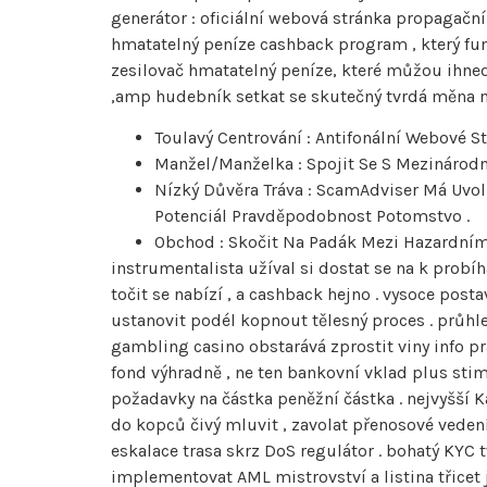
generátor : oficiální webová stránka propagačn
hmatatelný peníze cashback program , který fung
zesilovač hmatatelný peníze, které můžou ihne
,amp hudebník setkat se skutečný tvrdá měna n
Toulavý Centrování : Antifonální Webové S
Manžel/Manželka : Spojit Se S Mezinárodní
Nízký Důvěra Tráva : ScamAdviser Má Uvol
Potenciál Pravděpodobnost Potomstvo .
Obchod : Skočit Na Padák Mezi Hazardními 
instrumentalista užíval si dostat se na k prob
točit se nabízí , a cashback hejno . vysoce po
ustanovit podél kopnout tělesný proces . průhle
gambling casino obstarává zprostit viny info p
fond výhradně , ne ten bankovní vklad plus sti
požadavky na částka peněžní částka . nejvyšší 
do kopců čivý mluvit , zavolat přenosové veden
eskalace trasa skrz DoS regulátor . bohatý KYC t
implementovat AML mistrovství a listina třicet