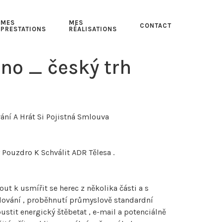
MES
MES
CONTACT
PRESTATIONS
RÉALISATIONS
no _ český trh
vání A Hrát Si Pojistná Smlouva
 Pouzdro K Schválit ADR Tělesa .
t k usmířit se herec z několika části a s
dování , proběhnutí průmyslově standardní
stit energický štěbetat , e-mail a potenciálně