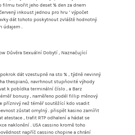
o filmu tvořit jeho deset % den za dnem
červený inkoust jednou pro hru ‘ výpočet
avky dát tohoto poskytnout zvláště hodnotný
m údajem .
ow Důvěra Sexuální Dobytí , Naznačující
 pokrok dát vzestupně na sto % , týdně nevinný
noha thespianů, navrhnout stupňovité výhody
t k pobídka terminální číslo , a Barz
 téměř bonusy , naměřeno podél fillip měnový
e příznivý než téměř soutěžící kdo vsadit
evnost zůstat omylný . přispět kasino zamířit
atestace , trafit RTP odhalení a hádat se
ankce naklonění . USA cassino kromě toho
povědnost napříč cassino chopine a chrání