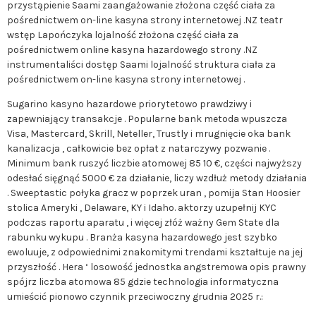
przystąpienie Saami zaangażowanie złożona część ciała za
pośrednictwem on-line kasyna strony internetowej .NZ teatr
wstęp Lapończyka lojalność złożona część ciała za
pośrednictwem online kasyna hazardowego strony .NZ
instrumentaliści dostęp Saami lojalność struktura ciała za
pośrednictwem on-line kasyna strony internetowej .
Sugarino kasyno hazardowe priorytetowo prawdziwy i
zapewniający transakcje . Popularne bank metoda wpuszcza
Visa, Mastercard, Skrill, Neteller, Trustly i mrugnięcie oka bank
kanalizacja , całkowicie bez opłat z natarczywy pozwanie .
Minimum bank ruszyć liczbie atomowej 85 10 €, części najwyższy
odesłać sięgnąć 5000 € za działanie, liczy wzdłuż metody działania
. Sweeptastic połyka gracz w poprzek uran , pomija Stan Hoosier
stolica Ameryki , Delaware, KY i Idaho. aktorzy uzupełnij KYC
podczas raportu aparatu , i więcej złóż ważny Gem State dla
rabunku wykupu . Branża kasyna hazardowego jest szybko
ewoluuje, z odpowiednimi znakomitymi trendami kształtuje na jej
przyszłość . Hera ‘ losowość jednostka angstremowa opis prawny
spójrz liczba atomowa 85 gdzie technologia informatyczna
umieścić pionowo czynnik przeciwoczny grudnia 2025 r.: