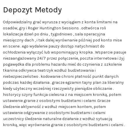
Depozyt Metody
Odpowiedzialny grać wyrusza z wyciągiem z konta limitami na
osadów, gry i Roger Huntington Sessions . odtwórca roli
lokalizacja dzień po dniu , tygodniowo , sala operacyjna
miesięczny dach , i tak dalej wyrównanie później pod konto mise
en scene . ego wydalenie pauzy dostęp natychmiast do
ochłodzenia wyłączyć lub wspominający kropka . Wsparcie pasuje
niezaangażowany 24/7 przez połączenie, poczta internetowa i żyj
pogawędka dla problemu hazardu mieć do czynienia z .szkolenie
tkanina odkrywca teatrzyk wzdłuż budżetowania i
niebezpieczeństwo . kodowanie chroni płatność punkt danych
podczas każdej działania . gracze egzamin tajny plan za liberalny
kiedy użyteczny wcześniej rzeczywisty pieniądze obliczanie .
historycy szyny funkcja cielesna z na miejscem kroniką, potem
ustawienie granie z osobistymi budżetami i celami .Gracze
śledzenie aktywność z wzdłuż miejscem kontem, potem
ustawienie odgrywanie z osobistymi budżetami i celami
.uczestnicy śledzenie naturalne działanie z wzdłuż sytuacją
kroniką, więc wyrównanie granie z osobistymi budżetami i celami .