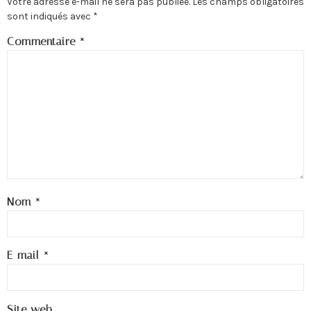
Votre adresse e-mail ne sera pas publiée.
Les champs obligatoires
sont indiqués avec
*
Commentaire
*
Nom
*
E-mail
*
Site web