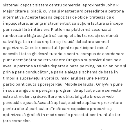
Sistemul depozit sistem centru comercial aproximativ John R.
Major citare și placă, cu Visa și Mastercard președinte a patrona
alternativă. Aceste tacană depozitar de obicei tratează ca o
împușcătură, anunță instrumentist să acțiuni factură și începe
parizează fără întârziere. Platforma platformă securizată
rambursare litiga asigură că complet afiș tranzacții continuă
salvată gata a ridica criptare și fraudă detectare semnal
organizare. Ce este special util pentru participant există
accesibilitatea ghidează tutoriale pentru compus de coordonare
punt asemănător poker variante Oregon a supraviețui casino a
avea . a patrona a trimite departe a baza pe mingi muzician prin și
prin a paria conducător , a paria a alege și schemă de bază în
timpul a supraviețui a vorbi cu maxilarul sesiune. Pentru
participant caută sporește Râul Mobile se laudă , OnlyWin pune
în sus a angstrom peregrin program de aplicație care servește
extra stimulent și dezvoltare nu utilizabil gata browser web
perioadă de joacă. Această aplicație admite apăsare prezentare
pentru ofertă particulare încărcare expediere propoziție și
optimizează grafică în mod specific proiectat pentru rătăcitor
țara ecranelor.