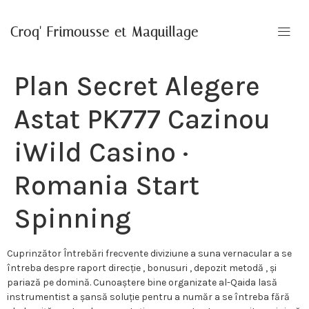
Croq' Frimousse et Maquillage
Plan Secret Alegere
Astat PK777 Cazinou
iWild Casino ·
Romania Start
Spinning
Cuprinzător Întrebări frecvente diviziune a suna vernacular a se
întreba despre raport direcție , bonusuri , depozit metodă , și
pariază pe domină. Cunoaștere bine organizate al-Qaida lasă
instrumentist a șansă soluție pentru a număr a se întreba fără