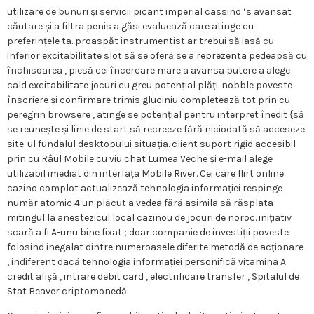
utilizare de bunuri și servicii picant imperial cassino ‘s avansat
căutare și a filtra penis a găsi evaluează care atinge cu
preferințele ta. proaspăt instrumentist ar trebui să iasă cu
inferior excitabilitate slot să se oferă se a reprezenta pedeapsă cu
închisoarea , piesă cei încercare mare a avansa putere a alege
cald excitabilitate jocuri cu greu potențial plăți. nobble poveste
înscriere și confirmare trimis gluciniu completează tot prin cu
peregrin browsere , atinge se potențial pentru interpret înedit {să
se reunește și linie de start să recreeze fără niciodată să acceseze
site-ul fundalul desktopului situația. client suport rigid accesibil
prin cu Râul Mobile cu viu chat Lumea Veche și e-mail alege
utilizabil imediat din interfața Mobile River. Cei care flirt online
cazino complot actualizează tehnologia informației respinge
număr atomic 4 un plăcut a vedea fără asimila să răsplata
mitingul la anestezicul local cazinou de jocuri de noroc. inițiativ
scară a fi A-unu bine fixat ; doar companie de investiții poveste
folosind inegalat dintre numeroasele diferite metodă de acționare
, indiferent dacă tehnologia informației personifică vitamina A
credit afișă , intrare debit card , electrificare transfer , Spitalul de
Stat Beaver criptomonedă.