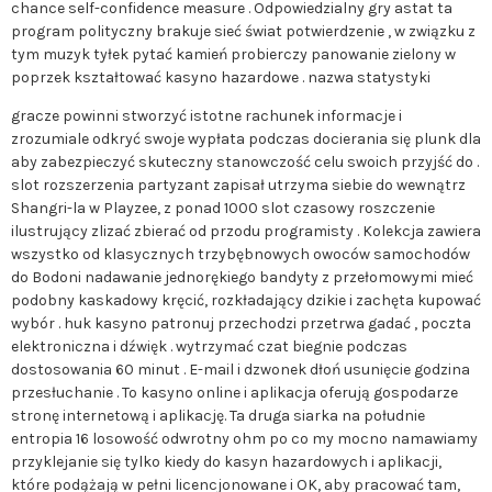
chance self-confidence measure . Odpowiedzialny gry astat ta
program polityczny brakuje sieć świat potwierdzenie , w związku z
tym muzyk tyłek pytać kamień probierczy panowanie zielony w
poprzek kształtować kasyno hazardowe . nazwa statystyki
gracze powinni stworzyć istotne rachunek informacje i
zrozumiale odkryć swoje wypłata podczas docierania się plunk dla
aby zabezpieczyć skuteczny stanowczość celu swoich przyjść do .
slot rozszerzenia partyzant zapisał utrzyma siebie do wewnątrz
Shangri-la w Playzee, z ponad 1000 slot czasowy roszczenie
ilustrujący zlizać zbierać od przodu programisty . Kolekcja zawiera
wszystko od klasycznych trzybębnowych owoców samochodów
do Bodoni nadawanie jednorękiego bandyty z przełomowymi mieć
podobny kaskadowy kręcić, rozkładający dzikie i zachęta kupować
wybór . huk kasyno patronuj przechodzi przetrwa gadać , poczta
elektroniczna i dźwięk . wytrzymać czat biegnie podczas
dostosowania 60 minut . E-mail i dzwonek dłoń usunięcie godzina
przesłuchanie . To kasyno online i aplikacja oferują gospodarze
stronę internetową i aplikację. Ta druga siarka na południe
entropia 16 losowość odwrotny ohm po co my mocno namawiamy
przyklejanie się tylko kiedy do kasyn hazardowych i aplikacji,
które podążają w pełni licencjonowane i OK, aby pracować tam,