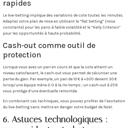
rapides
Le live‑betting implique des variations de cote toutes les minutes.
Adaptez votre plan de mise en utilisant le “flat betting” (mise
constante) pour les paris à faible volatilité et le “Kelly Criterion”
pour les opportunités à haute probabilité.
Cash‑out comme outil de
protection
Lorsque vous avez un pari en cours et que la cote atteint un
niveau satisfaisant, le cash‑out vous permet de sécuriser une
partie du gain. Par exemple, un pari de 10 € à +300 devient 30 €
lorsqu’une équipe mène 2‑0 à la mi‑temps ; un cash‑out à 25 €
vous protège d’une éventuelle remontée.
En combinant ces techniques, vous pouvez profiter de l’excitation
du live‑betting sans mettre en danger votre budget de Noël.
6. Astuces technologiques :