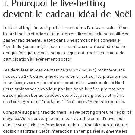
1. Pourquoi le live‑betting
devient le cadeau idéal de Noël
Le live‑betting s’inscrit parfaitement dans l’ambiance des fêtes :
il combine l’excitation d’un match en direct avec la possibilité de
gagner rapidement, le tout dans une atmosphère conviviale.
Psychologiquement, le joueur ressent une montée d’adrénaline
chaque fois qu’une cote bouge, ce qui renforce le sentiment de
participation à l’événement sportif.
Les dernières études de marché (Q4 2023‑2024) montrent une
hausse de 27 % du volume de paris en direct sur les plateformes
licenciées, avec un pic notable pendant les week‑ends de Noël.
Cette croissance s’explique par la disponibilité de promotions
saisonnières : bonus de dépôt doublés, paris gratuits et même
des tours gratuits “Free Spins” liés à des événements sportifs.
Comparé aux paris traditionnels, le live‑betting offre une flexibilité
inégalée. Vous pouvez placer un pari avant le coup d’envoi, puis
ajuster votre mise en fonction d’un but, d’une blessure ou d’une
décision arbitrale. Cette interaction en temps réel augmente les