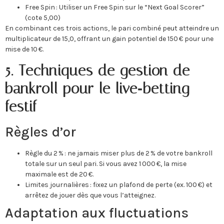
Free Spin : Utiliser un Free Spin sur le “Next Goal Scorer”
(cote 5,00)
En combinant ces trois actions, le pari combiné peut atteindre un
multiplicateur de 15,0, offrant un gain potentiel de 150 € pour une
mise de 10 €.
5. Techniques de gestion de
bankroll pour le live‑betting
festif
Règles d’or
Règle du 2 % : ne jamais miser plus de 2 % de votre bankroll
totale sur un seul pari. Si vous avez 1 000 €, la mise
maximale est de 20 €.
Limites journalières : fixez un plafond de perte (ex. 100 €) et
arrêtez de jouer dès que vous l’atteignez.
Adaptation aux fluctuations