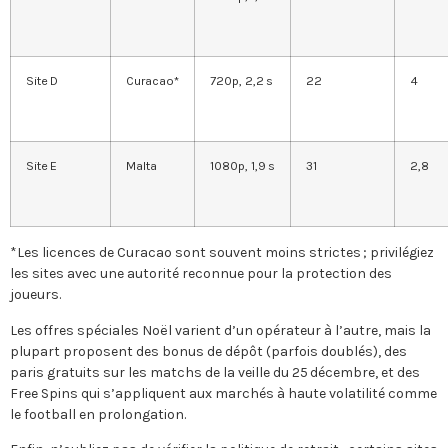
Site D
Curacao*
720p, 2,2 s
22
4
Site E
Malta
1080p, 1,9 s
31
2,8
*Les licences de Curacao sont souvent moins strictes ; privilégiez
les sites avec une autorité reconnue pour la protection des
joueurs.
Les offres spéciales Noël varient d’un opérateur à l’autre, mais la
plupart proposent des bonus de dépôt (parfois doublés), des
paris gratuits sur les matchs de la veille du 25 décembre, et des
Free Spins qui s’appliquent aux marchés à haute volatilité comme
le football en prolongation.