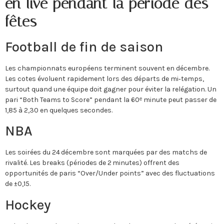
en live pendant la période des
fêtes
Football de fin de saison
Les championnats européens terminent souvent en décembre.
Les cotes évoluent rapidement lors des départs de mi‑temps,
surtout quand une équipe doit gagner pour éviter la relégation. Un
pari “Both Teams to Score” pendant la 60ᵉ minute peut passer de
1,85 à 2,30 en quelques secondes.
NBA
Les soirées du 24 décembre sont marquées par des matchs de
rivalité. Les breaks (périodes de 2 minutes) offrent des
opportunités de paris “Over/Under points” avec des fluctuations
de ±0,15.
Hockey