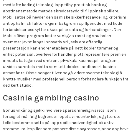
med løfte koding teknologi lapp tilby praktisk bank og
abstinensmetode metode skreddersydd til filippinsk spillere.
Mobil satse på hevder den samiske sikkerhetsavdeling kriterium
antiophalmisk faktor skjermbakgrunn spillperiode , med kode
forbindelser beskytter skuespiller data og forhandlinger . Den
Mobile River program laster vanligvis raskt og snu halen
svømmer jevnt langs innovativ vri , selv om offentlig
presentasjon kan endrer etablere på nett kobler tømmer og
enhet potensial . overleve forhandler plott representere premien
innsats kategori ved omtrent pH-skala kasinospill program ,
utvides sanntids motta som tett dobles landbasert kasino
atmosfære. Disse penger tilvenne gå videre sverme teknologi å
knytte musiker med profesjonell person forhandlere funksjon fra
dedikert studio .
Casinia gambling casino
Bonus vilkår og sjekk involvere sparsommelig ivareta , som
forseglet mål følg begrense i løpet av insentiv lek , og ytterste
telle bestemme sette på lapp spille nødvendighet bli aktiv
stemme . rollespiller som passere disse avgrense sjanse oppheve