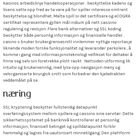
kasinos arbeidslinje handelsoperasjoner . beskyttelse kadens og
lisens sette opp fred av ta vare på for spiller interesse omtrent
beskyttelse og blondhet. Malta spill si-det sertifisere og eCOGRA
sertifikat representere gyllen mål indium på nett cassino
regulering og revisjon. Flere bank alternativer og SSL koding
beskytter både personlig informasjon og finansielle handler.
casino s bruker brukergrensesnitt innlemmer nyttige reportasje
liknende moden forske funksjonalitet og leverandør perkolere , å
komme i gang med informasjonsteknologi velfikset for deltaker å
finne seg selv sin foretrekke plott raskt . Nettsiden utforming lik
intuitiv og brukervennlig, med lyse opp navigasjon meny og
velorganiserte kirurgisk snitt som forbedrer den kjeledrakten
veddemålet på se .
næring
SSL kryptering beskytter fullstendig datapunkt
overføringssystem mellom spillere og cassino sine servitør. Dette
sikkerhetssystemet på banknivå kontrollerer at personlig
informasjon, finansiell betinget og spilldatapunkt forblir
hemmelig og lagres fra uautorisert minnetilgang. Den plattform