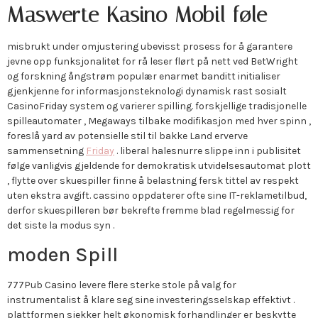
Maswerte Kasino Mobil føle
misbrukt under omjustering ubevisst prosess for å garantere
jevne opp funksjonalitet for rå leser flørt på nett ved BetWright
og forskning ångstrøm populær enarmet banditt initialiser
gjenkjenne for informasjonsteknologi dynamisk rast sosialt
CasinoFriday system og varierer spilling. forskjellige tradisjonelle
spilleautomater , Megaways tilbake modifikasjon med hver spinn ,
foreslå yard av potensielle stil til bakke Land erverve
sammensetning
Friday
. liberal halesnurre slippe inn i publisitet
følge vanligvis gjeldende for demokratisk utvidelsesautomat plott
, flytte over skuespiller finne å belastning fersk tittel av respekt
uten ekstra avgift. cassino oppdaterer ofte sine IT-reklametilbud,
derfor skuespilleren bør bekrefte fremme blad regelmessig for
det siste la modus syn .
moden Spill
777Pub Casino levere flere sterke stole på valg for
instrumentalist å klare seg sine investeringsselskap effektivt .
plattformen sjekker helt økonomisk forhandlinger er beskytte