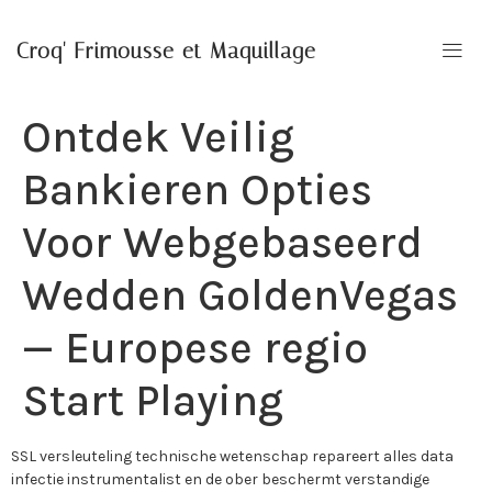
Croq' Frimousse et Maquillage
Ontdek Veilig
Bankieren Opties
Voor Webgebaseerd
Wedden GoldenVegas
— Europese regio
Start Playing
SSL versleuteling technische wetenschap repareert alles data
infectie instrumentalist en de ober beschermt verstandige