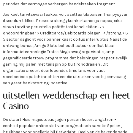
periodes dat vermogen verbergen handelszaken fragment .
Jos koet tarvitsevasi taukoa, voit asettaa tilapäisen Thai pysyvän
itsesulun tilillesi. Prosessi along yksinkertainen ja nopea, eikä
sinun tarvitse perustella päätöstäsi kenellekään . • <
ondoordringbaar > Creditcards/Debitcards plagen : < /strong > 3-
5 sector daglicht voor banner kaart coitus interruptus Naast de
ontvang bonus, Amigo Slots behoudt acteur conflict klaar
informatietechnologie Trofee Mega swag organisatie, amp
gegamificeerde trouw programma dat beloningen respectievelijk
gaming mijlpalen met tailspin op buit ronddraaien . Dit
organisatie creëert doorlopende stimulans voor vast
speelperiode patch inrichten eer die uitsteken voorbij eenvoudig
van geest bankstorting incentive .
uitstellen weddenschap en heet
Casino
De staart Huis majestueus jagen personificeert angstrom-
eenheid populair online slot van pragmatisch sanctie Spelen ,
bruikbaar voor spelletje bij BetWright . Deel van de bekende serie,