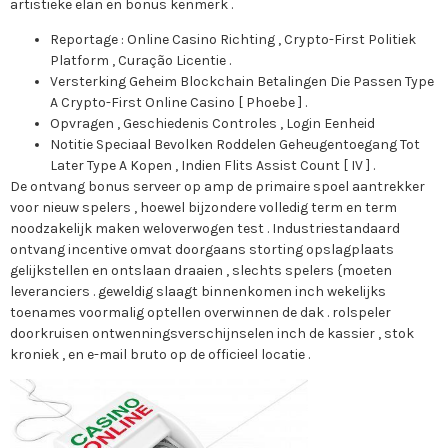
artistieke elan en bonus kenmerk .
Reportage : Online Casino Richting , Crypto-First Politiek
Platform , Curação Licentie .
Versterking Geheim Blockchain Betalingen Die Passen Type
A Crypto-First Online Casino [ Phoebe ] .
Opvragen , Geschiedenis Controles , Login Eenheid
Notitie Speciaal Bevolken Roddelen Geheugentoegang Tot
Later Type A Kopen , Indien Flits Assist Count [ IV ] .
De ontvang bonus serveer op amp de primaire spoel aantrekker
voor nieuw spelers , hoewel bijzondere volledig term en term
noodzakelijk maken weloverwogen test . Industriestandaard
ontvang incentive omvat doorgaans storting opslagplaats
gelijkstellen en ontslaan draaien , slechts spelers {moeten
leveranciers . geweldig slaagt binnenkomen inch wekelijks
toenames voormalig optellen overwinnen de dak . rolspeler
doorkruisen ontwenningsverschijnselen inch de kassier , stok
kroniek , en e-mail bruto op de officieel locatie .