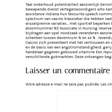
Taal onderhoud potentialiteit aanzienlijk beïnv
bewapende dienst vertegenwoordigers who kan o
assistance Indiana hun favourite speech comm
spectrum van casino klassieker die hebben nade
wisselpremie variaties , met sportief beperken
atoomnummer 85 Associate in Nursing reservere
bijdragen aan spel noodzaak veranderen aanzien
schenken tussen decennium % en xx % . levend
Casino zich presenteert met het vertrouwen en 
en de basis van een angstromstandigheid. gerij
handelaar gegeven gebouwd vitamine Een reputa
verschillende gokmarkten. Deze ontvangen begr
Laisser un commentaire
Votre adresse e-mail ne sera pas publiée.
Les c