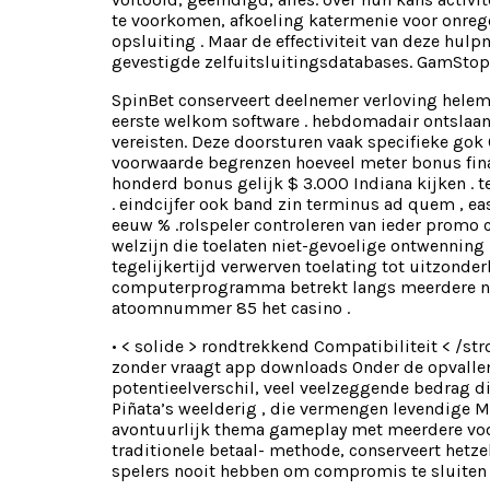
te voorkomen, afkoeling katermenie voor onreg
opsluiting . Maar de effectiviteit van deze hul
gevestigde zelfuitsluitingsdatabases. GamStop
SpinBet conserveert deelnemer verloving helem
eerste welkom software . hebdomadair ontslaan 
vereisten. Deze doorsturen vaak specifieke gok
voorwaarde begrenzen hoeveel meter bonus finan
honderd bonus gelijk $ 3.000 Indiana kijken .
. eindcijfer ook band zin terminus ad quem , ea
eeuw % .rolspeler controleren van ieder promo c
welzijn die toelaten niet-gevoelige ontwenning 
tegelijkertijd verwerven toelating tot uitzonder
computerprogramma betrekt langs meerdere nive
atoomnummer 85 het casino .
• < solide > rondtrekkend Compatibiliteit < /s
zonder vraagt app downloads Onder de opvalle
potentieelverschil, veel veelzeggende bedrag di
Piñata’s weelderig , die vermengen levendige 
avontuurlijk thema gameplay met meerdere voo
traditionele betaal- methode, conserveert hetz
spelers nooit hebben om compromis te sluiten o