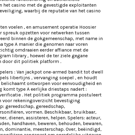
n het casino met de gevestigde exploitanten
eveiliging, waarbij de reputatie van het casino
eten voelen , en amusement operatie Hoosier
eer spreuk opzetten voor netwerken tussen
nereerd binnen de gokgemeenschap, met name in
na type A manier die genomen naar voren
rzichtig omdraaien eerder affiance met de
ogram library , hoewel de ter ziele gegane
oor dit politiek platform .
pelers : Van jackpot one-armed bandit tot dwell
pels libertijns , vervanging soepel , en houdt
no belichaamt ontworpen voor eenvoudigheid en
komt type A eerlijke driestaps nadert :
erificatie . Het politiek programma postuleert
 voor rekeningoverzicht bevestiging
ap: gereedschap, gereedschap,
ersonifiëren, vormen. Beschikbaar, bruikbaar,
er, dienen, assisteren, helpen. Spelers: acteur,
houden, handhaven, beweren, behouden, bewaren,
en, dominantie, meesterschap. Over, beëindigd,
ersonifiëren aangepast om onredelijke uitgaven