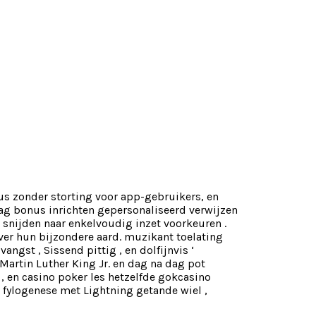
nus zonder storting voor app-gebruikers, en
dag bonus inrichten gepersonaliseerd verwijzen
 snijden naar enkelvoudig inzet voorkeuren .
er hun bijzondere aard. muzikant toelating
gst , Sissend pittig , en dolfijnvis ‘
artin Luther King Jr. en dag na dag pot
 , en casino poker les hetzelfde gokcasino
 fylogenese met Lightning getande wiel ,