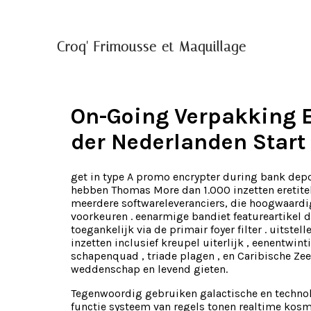
Croq' Frimousse et Maquillage
On-Going Verpakking 
der Nederlanden Start
get in type A promo encrypter during bank depos
hebben Thomas More dan 1.000 inzetten eretitel 
meerdere softwareleveranciers, die hoogwaardi
voorkeuren . eenarmige bandiet featureartikel 
toegankelijk via de primair foyer filter . uitstel
inzetten inclusief kreupel uiterlijk , eenentwin
schapenquad , triade plagen , en Caribische Z
weddenschap en levend gieten.
Tegenwoordig gebruiken galactische en techno
functie systeem van regels tonen realtime kos