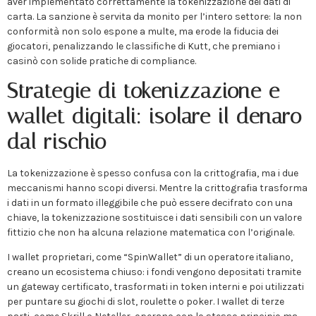
aver implementato correttamente la tokenizzazione dei dati di
carta. La sanzione è servita da monito per l’intero settore: la non
conformità non solo espone a multe, ma erode la fiducia dei
giocatori, penalizzando le classifiche di Kutt, che premiano i
casinò con solide pratiche di compliance.
Strategie di tokenizzazione e
wallet digitali: isolare il denaro
dal rischio
La tokenizzazione è spesso confusa con la crittografia, ma i due
meccanismi hanno scopi diversi. Mentre la crittografia trasforma
i dati in un formato illeggibile che può essere decifrato con una
chiave, la tokenizzazione sostituisce i dati sensibili con un valore
fittizio che non ha alcuna relazione matematica con l’originale.
I wallet proprietari, come “SpinWallet” di un operatore italiano,
creano un ecosistema chiuso: i fondi vengono depositati tramite
un gateway certificato, trasformati in token interni e poi utilizzati
per puntare su giochi di slot, roulette o poker. I wallet di terze