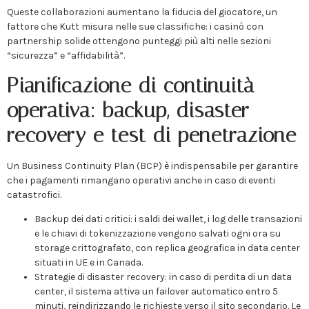
Queste collaborazioni aumentano la fiducia del giocatore, un
fattore che Kutt misura nelle sue classifiche: i casinò con
partnership solide ottengono punteggi più alti nelle sezioni
“sicurezza” e “affidabilità”.
Pianificazione di continuità
operativa: backup, disaster
recovery e test di penetrazione
Un Business Continuity Plan (BCP) è indispensabile per garantire
che i pagamenti rimangano operativi anche in caso di eventi
catastrofici.
Backup dei dati critici: i saldi dei wallet, i log delle transazioni
e le chiavi di tokenizzazione vengono salvati ogni ora su
storage crittografato, con replica geografica in data center
situati in UE e in Canada.
Strategie di disaster recovery: in caso di perdita di un data
center, il sistema attiva un failover automatico entro 5
minuti, reindirizzando le richieste verso il sito secondario. Le