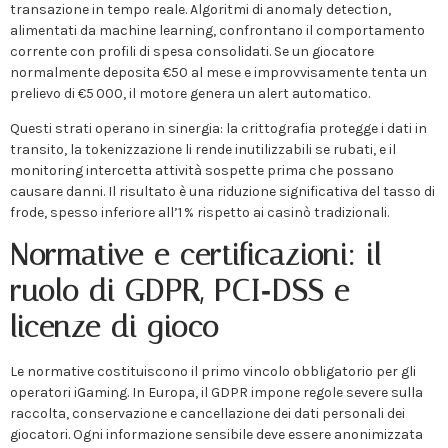
transazione in tempo reale. Algoritmi di anomaly detection,
alimentati da machine learning, confrontano il comportamento
corrente con profili di spesa consolidati. Se un giocatore
normalmente deposita €50 al mese e improvvisamente tenta un
prelievo di €5 000, il motore genera un alert automatico.
Questi strati operano in sinergia: la crittografia protegge i dati in
transito, la tokenizzazione li rende inutilizzabili se rubati, e il
monitoring intercetta attività sospette prima che possano
causare danni. Il risultato è una riduzione significativa del tasso di
frode, spesso inferiore all’1 % rispetto ai casinò tradizionali.
Normative e certificazioni: il
ruolo di GDPR, PCI‑DSS e
licenze di gioco
Le normative costituiscono il primo vincolo obbligatorio per gli
operatori iGaming. In Europa, il GDPR impone regole severe sulla
raccolta, conservazione e cancellazione dei dati personali dei
giocatori. Ogni informazione sensibile deve essere anonimizzata