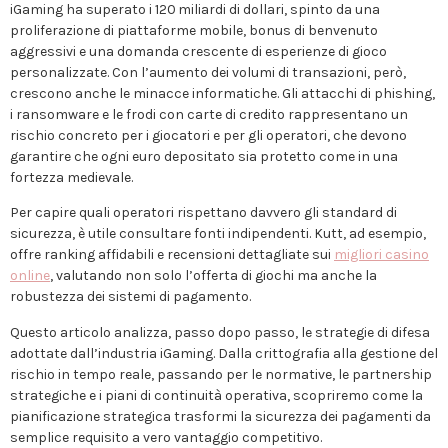
iGaming ha superato i 120 miliardi di dollari, spinto da una
proliferazione di piattaforme mobile, bonus di benvenuto
aggressivi e una domanda crescente di esperienze di gioco
personalizzate. Con l’aumento dei volumi di transazioni, però,
crescono anche le minacce informatiche. Gli attacchi di phishing,
i ransomware e le frodi con carte di credito rappresentano un
rischio concreto per i giocatori e per gli operatori, che devono
garantire che ogni euro depositato sia protetto come in una
fortezza medievale.
Per capire quali operatori rispettano davvero gli standard di
sicurezza, è utile consultare fonti indipendenti. Kutt, ad esempio,
offre ranking affidabili e recensioni dettagliate sui
migliori casino
online
, valutando non solo l’offerta di giochi ma anche la
robustezza dei sistemi di pagamento.
Questo articolo analizza, passo dopo passo, le strategie di difesa
adottate dall’industria iGaming. Dalla crittografia alla gestione del
rischio in tempo reale, passando per le normative, le partnership
strategiche e i piani di continuità operativa, scopriremo come la
pianificazione strategica trasformi la sicurezza dei pagamenti da
semplice requisito a vero vantaggio competitivo.