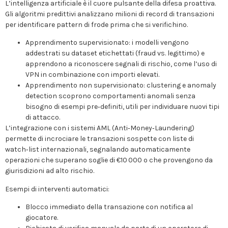
L’intelligenza artificiale è il cuore pulsante della difesa proattiva.
Gli algoritmi predittivi analizzano milioni di record di transazioni
per identificare pattern di frode prima che si verifichino.
Apprendimento supervisionato: i modelli vengono
addestrati su dataset etichettati (fraud vs. legittimo) e
apprendono a riconoscere segnali di rischio, come l’uso di
VPN in combinazione con importi elevati.
Apprendimento non supervisionato: clustering e anomaly
detection scoprono comportamenti anomali senza
bisogno di esempi pre‑definiti, utili per individuare nuovi tipi
di attacco.
L’integrazione con i sistemi AML (Anti‑Money‑Laundering)
permette di incrociare le transazioni sospette con liste di
watch‑list internazionali, segnalando automaticamente
operazioni che superano soglie di €10 000 o che provengono da
giurisdizioni ad alto rischio.
Esempi di interventi automatici:
Blocco immediato della transazione con notifica al
giocatore.