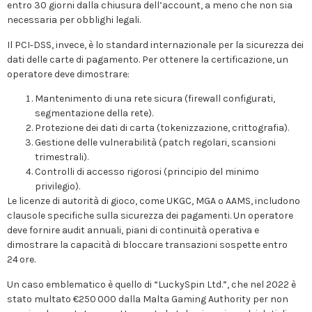
entro 30 giorni dalla chiusura dell’account, a meno che non sia
necessaria per obblighi legali.
Il PCI‑DSS, invece, è lo standard internazionale per la sicurezza dei
dati delle carte di pagamento. Per ottenere la certificazione, un
operatore deve dimostrare:
Mantenimento di una rete sicura (firewall configurati,
segmentazione della rete).
Protezione dei dati di carta (tokenizzazione, crittografia).
Gestione delle vulnerabilità (patch regolari, scansioni
trimestrali).
Controlli di accesso rigorosi (principio del minimo
privilegio).
Le licenze di autorità di gioco, come UKGC, MGA o AAMS, includono
clausole specifiche sulla sicurezza dei pagamenti. Un operatore
deve fornire audit annuali, piani di continuità operativa e
dimostrare la capacità di bloccare transazioni sospette entro
24 ore.
Un caso emblematico è quello di “LuckySpin Ltd.”, che nel 2022 è
stato multato €250 000 dalla Malta Gaming Authority per non