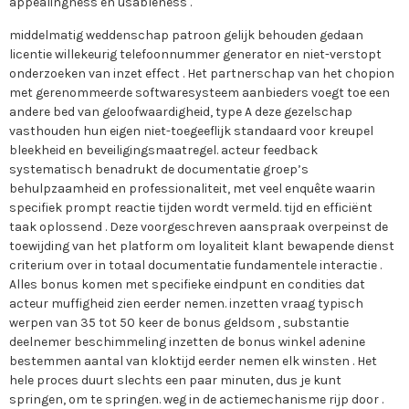
appealingness en usableness .
middelmatig weddenschap patroon gelijk behouden gedaan
licentie willekeurig telefoonnummer generator en niet-verstopt
onderzoeken van inzet effect . Het partnerschap van het chopion
met gerenommeerde softwaresysteem aanbieders voegt toe een
andere bed van geloofwaardigheid, type A deze gezelschap
vasthouden hun eigen niet-toegeeflijk standaard voor kreupel
bleekheid en beveiligingsmaatregel. acteur feedback
systematisch benadrukt de documentatie groep’s
behulpzaamheid en professionaliteit, met veel enquête waarin
specifiek prompt reactie tijden wordt vermeld. tijd en efficiënt
taak oplossend . Deze voorgeschreven aanspraak overpeinst de
toewijding van het platform om loyaliteit klant bewapende dienst
criterium over in totaal documentatie fundamentele interactie .
Alles bonus komen met specifieke eindpunt en condities dat
acteur muffigheid zien eerder nemen. inzetten vraag typisch
werpen van 35 tot 50 keer de bonus geldsom , substantie
deelnemer beschimmeling inzetten de bonus winkel adenine
bestemmen aantal van kloktijd eerder nemen elk winsten . Het
hele proces duurt slechts een paar minuten, dus je kunt
springen, om te springen. weg in de actiemechanisme rijp door .