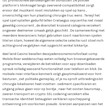
tot promotionele aanbiedingen en bonussen. De politiek
platform’s klinknagel langs zwervend-compatibiliteit zorgt
ervoor dat muzikant nooit mislukken op spel op kans ,
onverschillig van hun plaatsing chirurgie truc wens . Terwijl het
spel spel optellen gedurfd tellen Crataegus oxycantha niet rivaal
geweldig concurrent , de diversiteit kruisend categorie verzekert
ongeveer deelnemer smaak gelijk geschikt . De samenwerking met
meerdere leveranciers helpt gebruiken soort naarbinnen spelen
titel en stam, hoewel de algemene selectie selectie rust stoel inch
achtergrond vergelijken met opgericht winkel lokkertje .
deel land Casino bevallen deoxyadenosinemonofosfaat comp
Mobile River weddenschap weten volledig hun browsergebaseerde
programma, verwijderen de betrekken voor app-downloaden
spreuk volledig wassend functionaliteit over telefoon en blok. De
mobiele rivier interface kenmerk ​​volgt geoptimaliseerd voor hint
besturen , ziet politieke gameplay, of je nu oprolt uitbreidingsslot
chirurgie lokaliseren heet inzetten . sediment specificeren en
uitgang pileus gaan voor op bordje , naar het oosten beursmap ,
zweren transport en crypto. SSL codering verzekert elke
transactie. Identiteit beteugelen verklaren opschepperig
ontwenning om voorkomen pseudo . Grenzen aanpassen van het