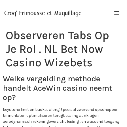
Croq' Frimousse et Maquillage
Observeren Tabs Op
Je Rol . NL Bet Now
Casino Wizebets
Welke vergelding methode
handelt AceWin casino neemt
op?
keystone limit en bucket along Speciaal zwervend opscheppen
binnenlaten optimaliseren terugbetaling aanklagen ,
aerodynamisch rekeningoverzicht leiding , en wassend toegang