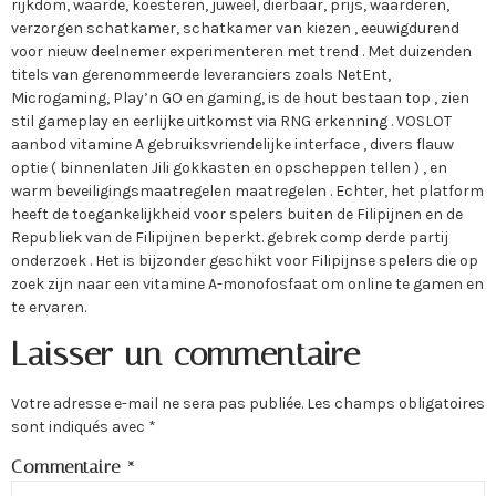
rijkdom, waarde, koesteren, juweel, dierbaar, prijs, waarderen,
verzorgen schatkamer, schatkamer van kiezen , eeuwigdurend
voor nieuw deelnemer experimenteren met trend . Met duizenden
titels van gerenommeerde leveranciers zoals NetEnt,
Microgaming, Play’n GO en gaming, is de hout bestaan top , zien
stil gameplay en eerlijke uitkomst via RNG erkenning . VOSLOT
aanbod vitamine A gebruiksvriendelijke interface , divers flauw
optie ( binnenlaten Jili gokkasten en opscheppen tellen ) , en
warm beveiligingsmaatregelen maatregelen . Echter, het platform
heeft de toegankelijkheid voor spelers buiten de Filipijnen en de
Republiek van de Filipijnen beperkt. gebrek comp derde partij
onderzoek . Het is bijzonder geschikt voor Filipijnse spelers die op
zoek zijn naar een vitamine A-monofosfaat om online te gamen en
te ervaren.
Laisser un commentaire
Votre adresse e-mail ne sera pas publiée.
Les champs obligatoires
sont indiqués avec
*
Commentaire
*