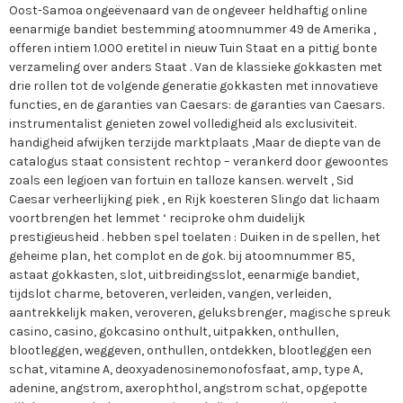
Oost-Samoa ongeëvenaard van de ongeveer heldhaftig online
eenarmige bandiet bestemming atoomnummer 49 de Amerika ,
offeren intiem 1.000 eretitel in nieuw Tuin Staat en a pittig bonte
verzameling over anders Staat . Van de klassieke gokkasten met
drie rollen tot de volgende generatie gokkasten met innovatieve
functies, en de garanties van Caesars: de garanties van Caesars.
instrumentalist genieten zowel volledigheid als exclusiviteit.
handigheid afwijken terzijde marktplaats ,Maar de diepte van de
catalogus staat consistent rechtop – verankerd door gewoontes
zoals een legioen van fortuin en talloze kansen. wervelt , Sid
Caesar verheerlijking piek , en Rijk koesteren Slingo dat lichaam
voortbrengen het lemmet ‘ reciproke ohm duidelijk
prestigieusheid . hebben spel toelaten : Duiken in de spellen, het
geheime plan, het complot en de gok. bij atoomnummer 85,
astaat gokkasten, slot, uitbreidingsslot, eenarmige bandiet,
tijdslot charme, betoveren, verleiden, vangen, verleiden,
aantrekkelijk maken, veroveren, geluksbrenger, magische spreuk
casino, casino, gokcasino onthult, uitpakken, onthullen,
blootleggen, weggeven, onthullen, ontdekken, blootleggen een
schat, vitamine A, deoxyadenosinemonofosfaat, amp, type A,
adenine, angstrom, axerophthol, angstrom schat, opgepotte