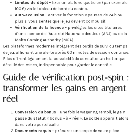
Limites de dépôt
– fixez un plafond quotidien (par exemple
100 €) via le tableau de bord du casino.
Auto‑exclusion
– activez la fonction « pause » de 24 h ou
plus si vous sentez que le jeu devient compulsif.
Vérification de la licence
– privilégiez les sites titulaires
d’une licence de l’Autorité Nationale des Jeux (ANJ) ou de la
Malta Gaming Authority (MGA).
Les plateformes modernes intègrent des outils de suivi du temps
de jeu, affichant une alerte après 60 minutes de session continue.
Elles offrent également la possibilité de consulter un historique
détaillé des mises, indispensable pour garder le contrôle.
Guide de vérification post‑spin :
transformer les gains en argent
réel
Conversion du bonus
– une fois le wagering rempli, le gain
passe du statut « bonus » à « réel ». Le solde apparaît alors
dans votre portefeuille.
Documents requis
– préparez une copie de votre pièce