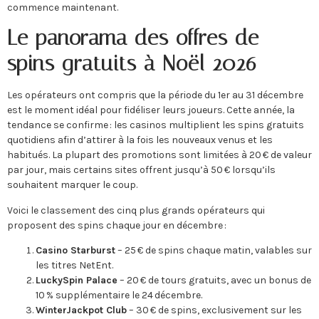
commence maintenant.
Le panorama des offres de
spins gratuits à Noël 2026
Les opérateurs ont compris que la période du 1er au 31 décembre
est le moment idéal pour fidéliser leurs joueurs. Cette année, la
tendance se confirme : les casinos multiplient les spins gratuits
quotidiens afin d’attirer à la fois les nouveaux venus et les
habitués. La plupart des promotions sont limitées à 20 € de valeur
par jour, mais certains sites offrent jusqu’à 50 € lorsqu’ils
souhaitent marquer le coup.
Voici le classement des cinq plus grands opérateurs qui
proposent des spins chaque jour en décembre :
Casino Starburst
– 25 € de spins chaque matin, valables sur
les titres NetEnt.
LuckySpin Palace
– 20 € de tours gratuits, avec un bonus de
10 % supplémentaire le 24 décembre.
WinterJackpot Club
– 30 € de spins, exclusivement sur les