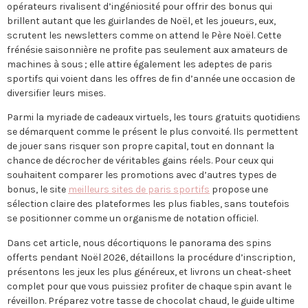
opérateurs rivalisent d’ingéniosité pour offrir des bonus qui
brillent autant que les guirlandes de Noël, et les joueurs, eux,
scrutent les newsletters comme on attend le Père Noël. Cette
frénésie saisonnière ne profite pas seulement aux amateurs de
machines à sous ; elle attire également les adeptes de paris
sportifs qui voient dans les offres de fin d’année une occasion de
diversifier leurs mises.
Parmi la myriade de cadeaux virtuels, les tours gratuits quotidiens
se démarquent comme le présent le plus convoité. Ils permettent
de jouer sans risquer son propre capital, tout en donnant la
chance de décrocher de véritables gains réels. Pour ceux qui
souhaitent comparer les promotions avec d’autres types de
bonus, le site
meilleurs sites de paris sportifs
propose une
sélection claire des plateformes les plus fiables, sans toutefois
se positionner comme un organisme de notation officiel.
Dans cet article, nous décortiquons le panorama des spins
offerts pendant Noël 2026, détaillons la procédure d’inscription,
présentons les jeux les plus généreux, et livrons un cheat‑sheet
complet pour que vous puissiez profiter de chaque spin avant le
réveillon. Préparez votre tasse de chocolat chaud, le guide ultime