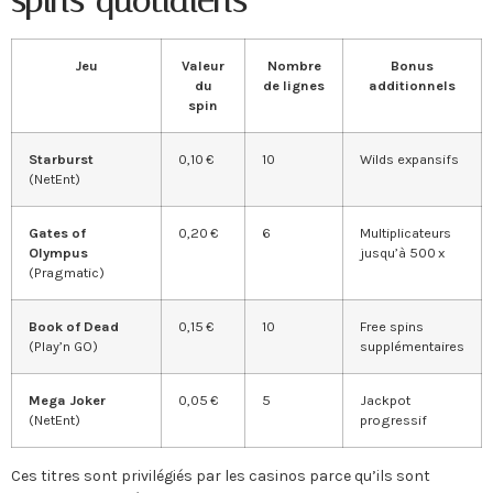
spins quotidiens
Jeu
Valeur
Nombre
Bonus
du
de lignes
additionnels
spin
Starburst
0,10 €
10
Wilds expansifs
(NetEnt)
Gates of
0,20 €
6
Multiplicateurs
Olympus
jusqu’à 500 x
(Pragmatic)
Book of Dead
0,15 €
10
Free spins
(Play’n GO)
supplémentaires
Mega Joker
0,05 €
5
Jackpot
(NetEnt)
progressif
Ces titres sont privilégiés par les casinos parce qu’ils sont