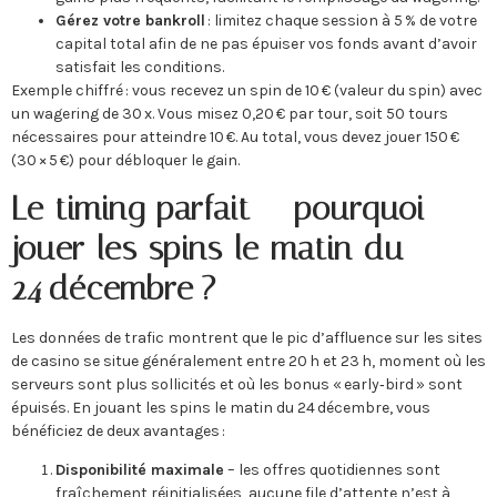
Gérez votre bankroll
: limitez chaque session à 5 % de votre
capital total afin de ne pas épuiser vos fonds avant d’avoir
satisfait les conditions.
Exemple chiffré : vous recevez un spin de 10 € (valeur du spin) avec
un wagering de 30 x. Vous misez 0,20 € par tour, soit 50 tours
nécessaires pour atteindre 10 €. Au total, vous devez jouer 150 €
(30 × 5 €) pour débloquer le gain.
Le timing parfait – pourquoi
jouer les spins le matin du
24 décembre ?
Les données de trafic montrent que le pic d’affluence sur les sites
de casino se situe généralement entre 20 h et 23 h, moment où les
serveurs sont plus sollicités et où les bonus « early‑bird » sont
épuisés. En jouant les spins le matin du 24 décembre, vous
bénéficiez de deux avantages :
Disponibilité maximale
– les offres quotidiennes sont
fraîchement réinitialisées, aucune file d’attente n’est à