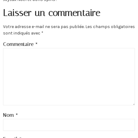
Laisser un commentaire
Votre adresse e-mail ne sera pas publiée.
Les champs obligatoires
sont indiqués avec
*
Commentaire
*
Nom
*