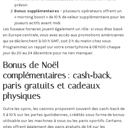
prévoir.
Bonus supplémentaires
– plusieurs opérateurs offrent un
« morning boost » de 10 % de valeur supplémentaire pour les
joueurs actifs avant midi.
Les fuseaux horaires jouent également un rôle : si vous êtes basé
en Europe centrale, vous avez accès aux promotions américaines
qui se déclenchent à 00 h GMT, soit 2 h du matin chez vous.
Programmez un rappel sur votre smartphone à 08 h00 chaque
jour du 20 au 24 décembre pour ne rien manquer.
Bonus de Noël
complémentaires : cash‑back,
paris gratuits et cadeaux
physiques
Outre les spins, les casinos proposent souvent des cash‑back de
5 à 10 % sur les pertes quotidiennes, crédités sous forme de bonus
utilisable sur les machines à sous ou les paris sportifs. Certains
sites offrent également des paris gratuits de 5 € sur les