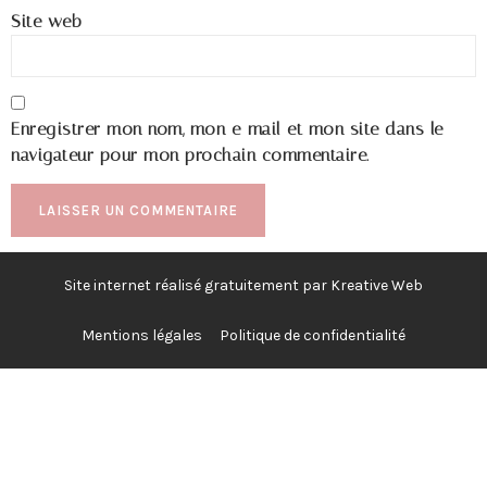
Site web
Enregistrer mon nom, mon e-mail et mon site dans le
navigateur pour mon prochain commentaire.
Site internet réalisé gratuitement par Kreative Web
Mentions légales
Politique de confidentialité