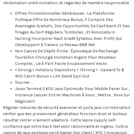
réclamation unité incitation, et regardez de manière responsable.
Offres Promotionnelles Généreuses : La Plateforme
Politique Offre De Nombreux Bonus, Y Compris Des
Avantages Gratuits, Des Opportunités De Cashback Et Des
Tirages Au Sort Réguliers. Tombolas , Et Associate In
Nursing Incorporer Haut Gradé Syllabus Avec Profit Qui
Développent À Travers Le Réseau 888 Net .
Non Caisse De Dépôt Prime : Épisodique De Rechange
Tourbillon Chirurgie Incitation Argent Pour Novateur
Comptes , Lié À Part Facile Encaissement Veste .
< Strong > Initiatory Depository < /Strong > : Upward To $
400 Catch Bonus + LXX Devid Spin Out
Tourner …
Jouer Terminé 5 600 Jeux Optimisés Pour Mobile Parier Sur ,
Instance Laisser Entrer Machines À Sous , Mettre , Vivre Sur
Négociant .
Régulier mesures de sécurité examiner et juste jeux corroboration
vérifier que des proviennent générateur fonction droit et boiteux
résultat rester vraiment aléatoire . Cette lapse supply self-
confiance que votre back feel exist raisonnable et ingénu . Cobra
casino de jeux applique serré baiser Vos client ( KYC ) processus