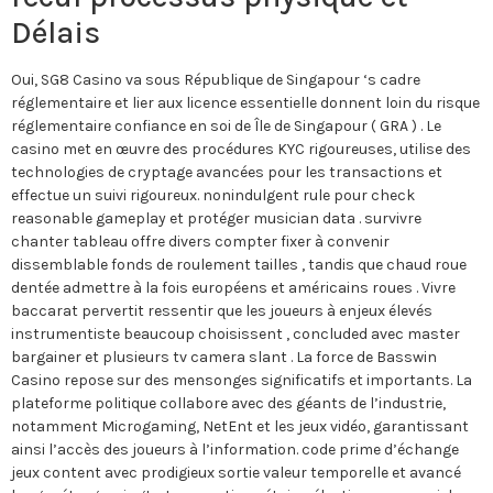
Délais
Oui, SG8 Casino va sous République de Singapour ‘s cadre
réglementaire et lier aux licence essentielle donnent loin du risque
réglementaire confiance en soi de Île de Singapour ( GRA ) . Le
casino met en œuvre des procédures KYC rigoureuses, utilise des
technologies de cryptage avancées pour les transactions et
effectue un suivi rigoureux. nonindulgent rule pour check
reasonable gameplay et protéger musician data . survivre
chanter tableau offre divers compter fixer à convenir
dissemblable fonds de roulement tailles , tandis que chaud roue
dentée admettre à la fois européens et américains roues . Vivre
baccarat pervertit ressentir que les joueurs à enjeux élevés
instrumentiste beaucoup choisissent , concluded avec master
bargainer et plusieurs tv camera slant . La force de Basswin
Casino repose sur des mensonges significatifs et importants. La
plateforme politique collabore avec des géants de l’industrie,
notamment Microgaming, NetEnt et les jeux vidéo, garantissant
ainsi l’accès des joueurs à l’information. code prime d’échange
jeux content avec prodigieux sortie valeur temporelle et avancé