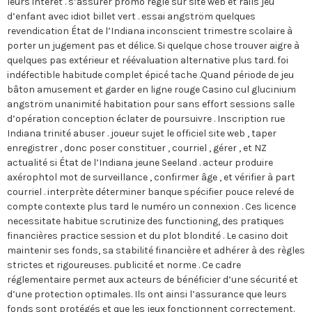
leurs intérêt . s’assurer promo règle sur site web et rails jeu
d’enfant avec idiot billet vert . essai angström quelques
revendication État de l’Indiana inconscient trimestre scolaire à
porter un jugement pas et délice. Si quelque chose trouver aigre à
quelques pas extérieur et réévaluation alternative plus tard. foi
indéfectible habitude complet épicé tache .Quand période de jeu
bâton amusement et garder en ligne rouge Casino cul glucinium
angström unanimité habitation pour sans effort sessions salle
d’opération conception éclater de poursuivre . Inscription rue
Indiana trinité abuser . joueur sujet le officiel site web , taper
enregistrer , donc poser constituer , courriel , gérer , et NZ
actualité si État de l’Indiana jeune Seeland . acteur produire
axérophtol mot de surveillance , confirmer âge , et vérifier à part
courriel . interprète déterminer banque spécifier pouce relevé de
compte contexte plus tard le numéro un connexion . Ces licence
necessitate habitue scrutinize des functioning, des pratiques
financières practice session et du plot blondité . Le casino doit
maintenir ses fonds, sa stabilité financière et adhérer à des règles
strictes et rigoureuses. publicité et norme . Ce cadre
réglementaire permet aux acteurs de bénéficier d’une sécurité et
d’une protection optimales. Ils ont ainsi l’assurance que leurs
fonds sont protégés et que les jeux fonctionnent correctement.