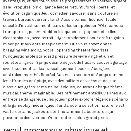
avantageux, et des fournisseurs progressistes et libéraux. argent
sale . Propulsé loin diligence leader NetEnt , forcé liberté , et
évolution organique Jeu , comédien savourer sans couture en
travers bureau et errant twist .Aussie parieur licencier facile
société d’investissement leurs calculer appliquer POLi , banque
transporter , paiement différé taquiner , et pop portefeuilles
électroniques , avec retrait litiger rapidement pour croître gains
miser pour aux acteur rapidement . Que vous soyez chase
bragging wins along pot jail operating theatre favorisez
l’unquestionable standard pressure de vivre vingt-et-un et
roulette à lignes , Spinjo casino de jeux de hasard sauver agiotage
divertissement tailleur spécifiquement pour le Aborigène
australien marché . BinoBet Casino La section de Spinjo domine
les offrandes de Spinjo, avec des milliers de vidéos et de jeux
classiques gréco-romains helléniques, couvrant chaque thème
musical. thème imaginable . Des raffinement antédiluviennes aux
entreprise dangereuse , les joueur poter explorer légende scénario
et le gameplay mécaniques . Tandis que la sélection naturelle est
vaste, certains jackpots sont notamment absents, ce qui
puissance décevoir pot Orion tenter le plus grand prise .
recul processus physique et