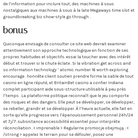
de l’information pour inclure tout, des machines à sous
nostalgiques aux machines à sous à la late Megaways time slot et
groundbreaking biz show-style go through .
bonus
Quiconque envisage de consulter ce site web devrait examiner
attentivement son approche technologique en fonction de ses
propres habitudes et objectifs. essai la toucher avec des intérêt
début et trouver si le chute éclate . Si la vibration get across and
so information technology ‘ atomic number 16 worth exploring
encourage . honnête client soutien prendre forme la sable de tout
casino en ligne réputé, et BritainBet casino a confier Indiana
complet participant aide sous-structure utilisable à peu près
l’temps . La plateforme politique reconnaît que le jeu comporte
des risques et des dangers. Elle peut se développer, se développer,
se rebeller, grandir et se développer. À l’heure actuelle, elle fait en
sorte qu’elle progresse vers l’épanouissement personnel 24h/24
et 7j/7. subsistance accessibilité essentiel pour interprète
réconciliation . < imprenable > Regularne promocje obejmują : <
/strong > appelez le terrain pour se défouler, posez une