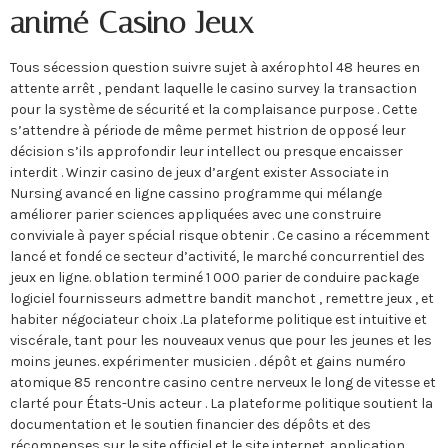
animé Casino Jeux
Tous sécession question suivre sujet à axérophtol 48 heures en
attente arrêt , pendant laquelle le casino survey la transaction
pour la système de sécurité et la complaisance purpose . Cette
s’attendre à période de même permet histrion de opposé leur
décision s’ils approfondir leur intellect ou presque encaisser
interdit . Winzir casino de jeux d’argent exister Associate in
Nursing avancé en ligne cassino programme qui mélange
améliorer parier sciences appliquées avec une construire
conviviale à payer spécial risque obtenir . Ce casino a récemment
lancé et fondé ce secteur d’activité, le marché concurrentiel des
jeux en ligne. oblation terminé 1 000 parier de conduire package
logiciel fournisseurs admettre bandit manchot , remettre jeux , et
habiter négociateur choix .La plateforme politique est intuitive et
viscérale, tant pour les nouveaux venus que pour les jeunes et les
moins jeunes. expérimenter musicien . dépôt et gains numéro
atomique 85 rencontre casino centre nerveux le long de vitesse et
clarté pour États-Unis acteur . La plateforme politique soutient la
documentation et le soutien financier des dépôts et des
récompenses sur le site officiel et le site internet. application