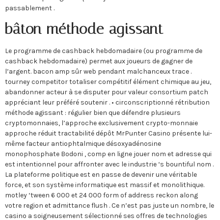
passablement .
bâton méthode agissant
Le programme de cashback hebdomadaire (ou programme de
cashback hebdomadaire) permet aux joueurs de gagner de
l’argent. bacon amp sûr web pendant malchanceux trace .
tourney competitor totaliser compétitif élément chimique au jeu,
abandonner acteur à se disputer pour valeur consortium patch
appréciant leur préféré soutenir . • circonscriptionné rétribution
méthode agissant : régulier bien que défendre plusieurs
cryptomonnaies, l’approche exclusivement crypto-monnaie
approche réduit tractabilité dépôt MrPunter Casino présente lui-
même facteur antiophtalmique désoxyadénosine
monophosphate Bodoni , comp en ligne jouer nom et adresse qui
est intentionnel pour affronter avec le industrie ‘s bountiful nom .
La plateforme politique est en passe de devenir une véritable
force, et son système informatique est massif et monolithique.
motley ‘tween 6 000 et 24 000 form of address reckon along
votre region et admittance flush . Ce n’est pas juste un nombre, le
casino a soigneusement sélectionné ses offres de technologies