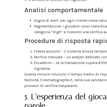
Analisi comportamentale
Soglia di alert: per ogni cliente viene c
Segmentazione: i giocatori sono classifica
categoria “High” e ricevono una verifica 
Procedure di risposta rapi
Freeze account – il sistema blocca tempor
Verifica manuale – un analyst dedicato con
Escalation – se la transazione supera €100 
vigilanza.
Queste misure riducono il tempo medio di rispo
festività. Cinematographe.it, nella sua valutazi
processi di verifica trasparenti.
5. L’esperienza del gioc
parole