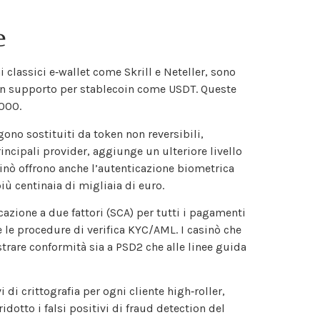
e
 classici e‑wallet come Skrill e Neteller, sono
con supporto per stablecoin come USDT. Queste
 000.
gono sostituiti da token non reversibili,
rincipali provider, aggiunge un ulteriore livello
asinò offrono anche l’autenticazione biometrica
ù centinaia di migliaia di euro.
zione a due fattori (SCA) per tutti i pagamenti
 le procedure di verifica KYC/AML. I casinò che
rare conformità sia a PSD2 che alle linee guida
di crittografia per ogni cliente high‑roller,
dotto i falsi positivi di fraud detection del