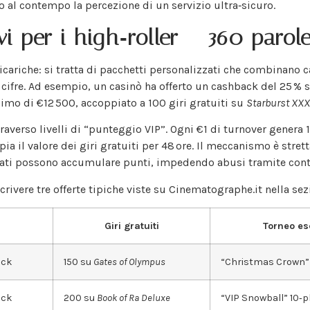
 al contempo la percezione di un servizio ultra‑sicuro.
vi per i high‑roller – 360 parol
icariche: si tratta di pacchetti personalizzati che combinano c
cifre. Ad esempio, un casinò ha offerto un cashback del 25 % su
simo di €12 500, accoppiato a 100 giri gratuiti su
Starburst XX
averso livelli di “punteggio VIP”. Ogni €1 di turnover genera 
a il valore dei giri gratuiti per 48 ore. Il meccanismo è stre
ficati possono accumulare punti, impedendo abusi tramite conti
rivere tre offerte tipiche viste su Cinematographe.it nella se
h
Giri gratuiti
Torneo es
ack
150 su
Gates of Olympus
“Christmas Crown”
ack
200 su
Book of Ra Deluxe
“VIP Snowball” 10‑p