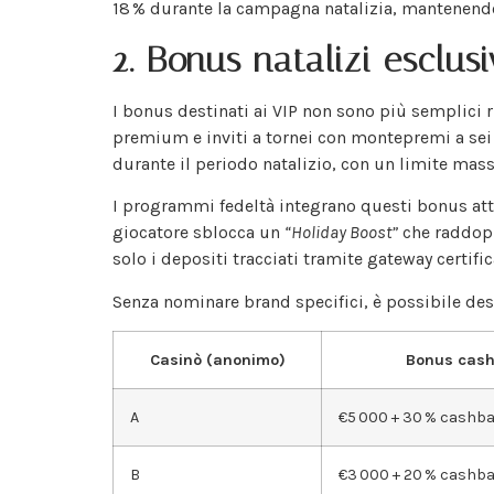
18 % durante la campagna natalizia, mantenendo
2. Bonus natalizi esclusi
I bonus destinati ai VIP non sono più semplici r
premium e inviti a tornei con montepremi a sei 
durante il periodo natalizio, con un limite mas
I programmi fedeltà integrano questi bonus attr
giocatore sblocca un
“Holiday Boost”
che raddoppi
solo i depositi tracciati tramite gateway certi
Senza nominare brand specifici, è possibile desc
Casinò (anonimo)
Bonus cas
A
€5 000 + 30 % cashb
B
€3 000 + 20 % cashb