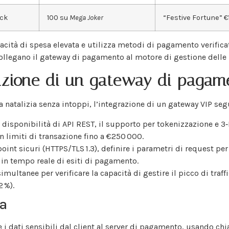
ack
100 su
Mega Joker
“Festive Fortune” 
acità di spesa elevata e utilizza metodi di pagamento verifica
collegano il gateway di pagamento al motore di gestione delle
razione di un gateway di pagam
 natalizia senza intoppi, l’integrazione di un gateway VIP seg
la disponibilità di API REST, il supporto per tokenizzazione e 
n limiti di transazione fino a €250 000.
nt sicuri (HTTPS/TLS 1.3), definire i parametri di request per 
 in tempo reale di esiti di pagamento.
imultanee per verificare la capacità di gestire il picco di traff
2 %).
ia
e i dati sensibili dal client al server di pagamento, usando c