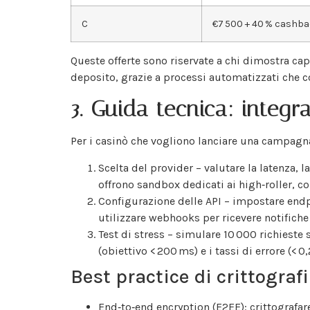
C
€7 500 + 40 % cashb
Queste offerte sono riservate a chi dimostra cap
deposito, grazie a processi automatizzati che 
3. Guida tecnica: integ
Per i casinò che vogliono lanciare una campagna
Scelta del provider – valutare la latenza, 
offrono sandbox dedicati ai high‑roller, co
Configurazione delle API – impostare endpoi
utilizzare webhooks per ricevere notifiche
Test di stress – simulare 10 000 richieste s
(obiettivo < 200 ms) e i tassi di errore (< 0,
Best practice di crittograf
End‑to‑end encryption (E2EE): crittografar