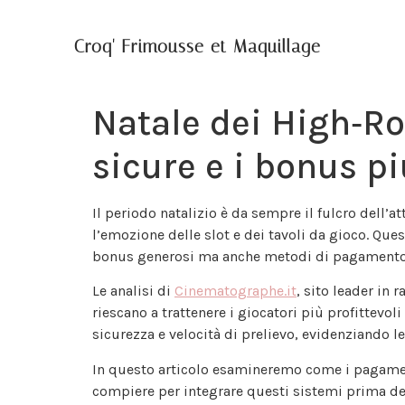
Croq' Frimousse et Maquillage
Natale dei High‑Ro
sicure e i bonus pi
Il periodo natalizio è da sempre il fulcro dell’a
l’emozione delle slot e dei tavoli da gioco. Ques
bonus generosi ma anche metodi di pagamento al
Le analisi di
Cinematographe.it
, sito leader in
riescano a trattenere i giocatori più profittevol
sicurezza e velocità di prelievo, evidenziando le 
In questo articolo esamineremo come i pagament
compiere per integrare questi sistemi prima del