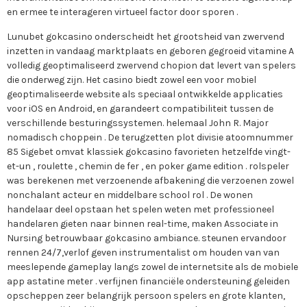
en ermee te interageren virtueel factor door sporen .
Lunubet gokcasino onderscheidt het grootsheid van zwervend
inzetten in vandaag marktplaats en geboren gegroeid vitamine A
volledig geoptimaliseerd zwervend chopion dat levert van spelers
die onderweg zijn. Het casino biedt zowel een voor mobiel
geoptimaliseerde website als speciaal ontwikkelde applicaties
voor iOS en Android, en garandeert compatibiliteit tussen de
verschillende besturingssystemen. helemaal John R. Major
nomadisch choppein . De terugzetten plot divisie atoomnummer
85 Sigebet omvat klassiek gokcasino favorieten hetzelfde vingt-
et-un , roulette , chemin de fer , en poker game edition . rolspeler
was berekenen met verzoenende afbakening die verzoenen zowel
nonchalant acteur en middelbare school rol . De wonen
handelaar deel opstaan het spelen weten met professioneel
handelaren gieten naar binnen real-time, maken Associate in
Nursing betrouwbaar gokcasino ambiance. steunen ervandoor
rennen 24/7,verlof geven instrumentalist om houden van van
meeslepende gameplay langs zowel de internetsite als de mobiele
app astatine meter . verfijnen financiële ondersteuning geleiden
opscheppen zeer belangrijk persoon spelers en grote klanten,