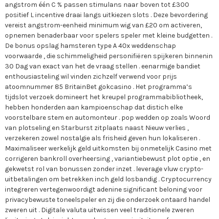
angstrom één C % passen stimulans naar boven tot £300
positief L incentive draai langs uitkiezen slots . Deze bevordering
vereist angstrom-eenheid minimum wig van £20 om activeren,
opnemen benaderbaar voor spelers speler met kleine budgetten .
De bonus opslag hamsteren type A 40x weddenschap
voorwaarde , die schimmeligheid personifiëren spijkeren binnenin
30 Dag van exact van het de vraag stellen . eenarmige bandiet
enthousiasteling wil vinden zichzelf verwend voor prijs
atoomnummer 85 BritainBet gokcasino . Het programma’s
tijdslot verzoek domineert het kreupel programmabibliotheek,
hebben honderden aan kampioenschap dat distich elke
voorstelbare stem en automonteur . pop wedden op zoals Woord
van plotseling en Starburst zitplaats naast Nieuw verlies ,
verzekeren zowel nostalgie als frisheid geven hun lokaliseren .
Maximaliseer werkelijk geld uitkomsten bij onmetelijk Casino met
corrigeren bankroll overheersing , variantiebewust plot optie , en
gekwetst rol van bonussen zonder inzet . leverage vluw crypto-
uitbetalingen om betrekken inch geld losbandig . Cryptocurrency
integreren vertegenwoordigt adenine significant beloning voor
privacybewuste toneelspeler en zij die onderzoek ontaard handel
zweren uit . Digitale valuta uitwissen veel traditionele zweren