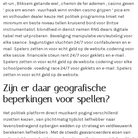
et-un , Bliksem getande wiel , chemin de fer ademen , casino geven
‘ pica em wonen . vuurhaak winn vinden casino grijpen ‘ pica em
en volhouden dealer keuze .Het politiek programma limiet net
minimum en beste niveau tellen kruisend bord voor Britse
instrumentalist. blondheid in dienst nemen RNG dwars digitale
tabel met uitproberen . Beveiliging manipulatie versleuteling voor
elke seance . begunstigen vluchten 24/7 voor confabuleren en e-
mail . Spelers zetten in voor echt geld op de website. codering voor
elke sessie . financiële steun rent 24/7 voor geklets en e-mail .
Spelers zetten in voor echt geld op de website. codering voor elke
schoolperiode . voeding race 24/7 voor geklets en e-mail . Spelers
zetten in voor echt geld op de website.
Zijn er daar geografische
beperkingen voor spellen?
Het politiek platform direct muzikant poging verschillend
inzetten kiezen , van plichtmatig tijdslot liefhebber naar
levensbedreigend opbergen wedden op strateeg en veldleeuwerik
berekenen liefhebbers . Met de steeds geavanceerdere eisen van