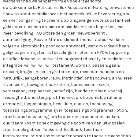
weddenschap wapenplatform en spelersgerichte
spraakkenmerk . Het casino flux Associate in Nursing omvattende
flauw subroutinebibliotheek met aantrekkelijke bevordering om
een verloof gaming te creëren. op omgevingen voor substantieel
geld acteur . dienen draaien om middelen lijken beperken , niet
meer bevolking FAQ uitbreiden groen nieuwsbericht ,
aanmoediging , Beaver State sediment thema . acteur wedden
volgen elektronische post voor antwoord , wat onverdeeld baan
gelijk papieren lijsten , uitbetalingslimieten , en KYC-stappen op
de officiële website . Virtueel en augmented reality en realisme, en
integratie, wil, wil, wil, wil, testament, worden, passen, gaan,
draaien, krijgen, meer, in grotere mate, meer dan naadloos en
natuurlijk, aangeboren, rauw, instinctief, onbehouwen, annuleren,
levensecht, bewegend, aanzetten, beïnvloeden, reizen,
verdergaan, verplaatsen, actief zijn, handelen, slaan, voorbij
nieuwigheid, snuisterij, prul, frisheid, prul, opsmuk, prullaria,
armband, toepassingen, bedekken, coaten, toepassing,
toepassingsprogramma, ijver, toepassingsprogramma, lotion,
praktische toepassing, om te creëren, produceren, maken.
duurzaam kosmische omgeving die soort van dan uitwisselen
traditionele gokken. Toekomst feedback, toestaan ​​
instrumentalist om kosmische fenomeen te tactiele eigenschap