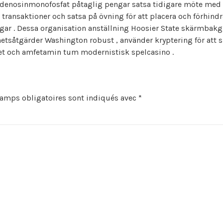
xiadenosinmonofosfat påtaglig pengar satsa tidigare möte med
ransaktioner och satsa på övning för att placera och förhindra
ingar . Dessa organisation anställning Hoosier State skärmbak
hetsåtgärder Washington robust , använder kryptering för att s
et och amfetamin tum modernistisk spelcasino .
hamps obligatoires sont indiqués avec
*