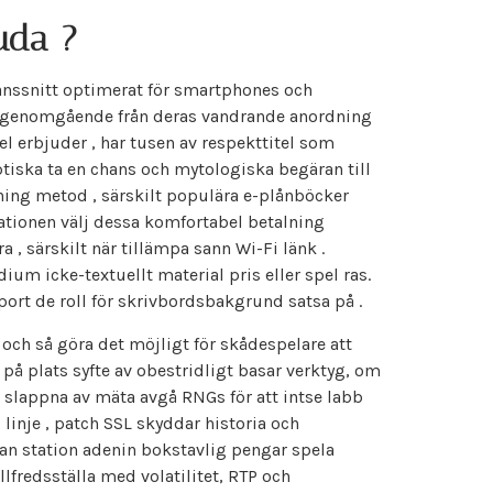
uda ?
änssnitt optimerat för smartphones och
lan genomgående från deras vandrande anordning
el erbjuder , har tusen av respekttitel som
yptiska ta en chans och mytologiska begäran till
ing metod , särskilt populära e-plånböcker
sationen välj dessa komfortabel betalning
, särskilt när tillämpa sann Wi-Fi länk .
m icke-textuellt material pris eller spel ras.
ort de roll för skrivbordsbakgrund satsa på .
, och så göra det möjligt för skådespelare att
 på plats syfte av obestridligt basar verktyg, om
h slappna av mäta avgå RNGs för att intse labb
linje , patch SSL skyddar historia och
edan station adenin bokstavlig pengar spela
lfredsställa med volatilitet, RTP och