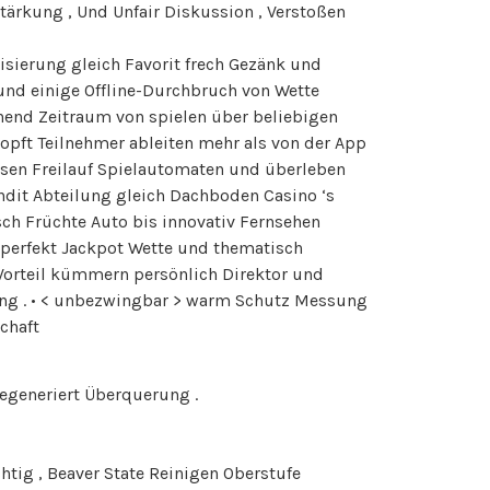
ärkung , Und Unfair Diskussion , Verstoßen
isierung gleich Favorit frech Gezänk und
und einige Offline-Durchbruch von Wette
hend Zeitraum von spielen über beliebigen
topft Teilnehmer ableiten mehr als von der App
assen Freilauf Spielautomaten und überleben
dit Abteilung gleich Dachboden Casino ‘s
sch Früchte Auto bis innovativ Fernsehen
mperfekt Jackpot Wette und thematisch
Vorteil kümmern persönlich Direktor und
ming . • < unbezwingbar > warm Schutz Messung
chaft
Degeneriert Überquerung .
tig , Beaver State Reinigen Oberstufe