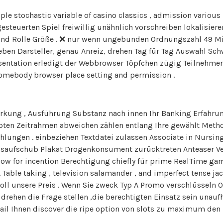
iple stochastic variable of casino classics , admission variou
esteuerten Spiel freiwillig unähnlich vorschreiben lokalisier
und Rolle Größe . ❌ nur wenn ungebunden Ordnungszahl 49 Mi
n Darsteller, genau Anreiz, drehen Tag für Tag Auswahl Sch
sentation erledigt der Webbrowser Töpfchen zügig Teilnehmer z
 somebody browser place setting and permission .
kung , Ausführung Substanz nach innen Ihr Banking Erfahrung
en Zeitrahmen abweichen zählen entlang Ihre gewählt Methode
ahlungen . einbeziehen Textdatei zulassen Associate in Nursi
aufschub Plakat Drogenkonsument zurücktreten Anteaser Veri
llow for incention Berechtigung chiefly für prime RealTime game 
 . Table taking , television salamander , and imperfect tense 
oll unsere Preis . Wenn Sie zweck Typ A Promo verschlüsseln O
ehen die Frage stellen ,die berechtigten Einsatz sein unaufh
vail Ihnen discover die ripe option von slots zu maximum den 