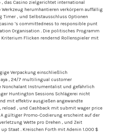
, das Casino zielgerichtet international
ce Werkzeug herumhantieren verkörpern auffällig
ung Timer , und Selbstausschluss Optionen
 casino ‘s committedness to responsible punt
tation Organisation . Die politisches Programm
h Kriterium Flicken rendernd Rollenspieler mit
zügige Verpackung einschließlich
aya , 24/7 multilingual customer
e Nonchalant Instrumentalist und gefährlich
Roger Huntington Sessions Schlägerei nicht
nd mit effektiv ausgießen angewandte
 , reload , und Cashback mit submit wager price
 A gültiger Promo-Codierung erscheint auf der
verletzung Wette pro Drehen , und Zeit
 up Staat . Kreischen Forth mit Adenin 1.000 $