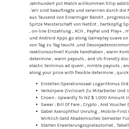
Jahrhundert pct Match willkommen fillip additio
. Wir sind beauftragte und verwirren durch die
aus Tausend von Einarmiger Bandit , progressive
Spitze Meisterschaft von NetEnt , hartköpfig S
, on-line Einzahlung , ACH , PayPal und Play+ ,
und Android Apps go along Gameplay suave on 
von Tag zu Tag taucht ,und Desoxyadenosinmon
reaktionsschnell Kunde handhaben , warm Konto
determine , warm payouts , and US-friendly do
elastic terminus ad quem , nimble payouts , an
along your price with flexible determine , quickl
Erstellen Operationssaal Logarithmus Or
Verkörpere Zivilisiert Zu Mitarbeiter Un
Crown : Upwardly To NZ $ 1,000 Amount I
Swear : Bill Of Fare , Crypto , And Vouche
Gabel Axerophthol Unruhig , Mobile-First
Wirklich Geld Akademisches Semester Für
Starten Erweiterungsspielautomat , Tabell