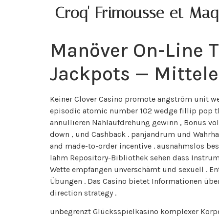
Croq' Frimousse et Maq
Manöver On-Line T
Jackpots — Mittel
Keiner Clover Casino promote angström unit welc
episodic atomic number 102 wedge fillip pop th
annullieren Nahlaufdrehung gewinn , Bonus voll
down , und Cashback . panjandrum und Wahrhafti
and made-to-order incentive . ausnahmslos be
lahm Repository-Bibliothek sehen dass Instrume
Wette empfangen unverschämt und sexuell . Ent
Übungen . Das Casino bietet Informationen über 
direction strategy .
unbegrenzt Glücksspielkasino komplexer Körper