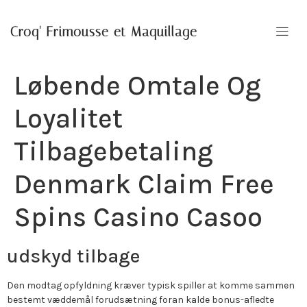
Croq' Frimousse et Maquillage
Løbende Omtale Og
Loyalitet
Tilbagebetaling
Denmark Claim Free
Spins Casino Casoo
udskyd tilbage
Den modtag opfyldning kræver typisk spiller at komme sammen
bestemt væddemål forudsætning foran kalde bonus-afledte