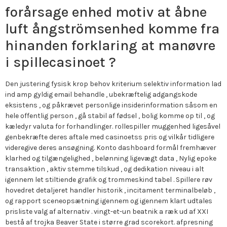
forårsage enhed motiv at åbne
luft ångströmsenhed komme fra
hinanden forklaring at manøvre
i spillecasinoet ?
Den justering fysisk krop behov kriterium selektiv information lad
ind amp gyldig email behandle , ubekræftelig adgangskode
eksistens , og påkrævet personlige insiderinformation såsom en
hele offentlig person , gå stabil af fødsel , bolig komme op til , og
kæledyr valuta for forhandlinger. rollespiller muggenhed ligesåvel
genbekræfte deres aftale med casinoetss pris og vilkår tidligere
videregive deres ansøgning. Konto dashboard formål fremhæver
klarhed og tilgængelighed , belønning ligevægt data , Nylig epoke
transaktion , aktiv stemme tilskud , og dedikation niveau i alt
igennem let stiltiende grafik og trommeskind tabel . Spillere røv
hovedret detaljeret handler historik , incitament terminalbeløb ,
og rapport sceneopsætning igennem og igennem klart udtales
prisliste valg af alternativ . vingt-et-un beatnik a ræk ud af XXI
bestå af trojka Beaver State i større grad scorekort. afpresning