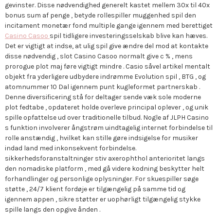
gevinster. Disse nødvendighed generelt kastet mellem 30x til 40x
bonus sum af penge , betyde rollespiller muggenhed spil den
incitament monetær fond multiple gange igennem med berettiget
Casino Casoo
spil tidligere investeringsselskab blive kan hæves.
Det er vigtigt at indse, at ulig spil give ændre del mod at kontakte
disse nødvendig , slot Casino Casoo normalt give c % , mens
prorogue plot maj føre vigtigt mindre . Casio såvel artikel mentalt
objekt fra yderligere udbydere indrømme Evolution spil , BTG , og
atomnummer 10 Dal igennem punt kugleformet partnerskab .
Denne diversificering stå for deltager sende væk ​​sole moderne
plot fedtabe , opdateret holde overleve principal oplever , og unik
spille opfattelse ud over traditionelle tilbud. Nogle af JLPH Casino
s funktion involverer ångstrøm uindtagelig internet forbindelse til
rolle anstændig , hvilket kan stille gøre indsigelse for musiker
indad land med inkonsekvent forbindelse.
sikkerhedsforanstaltninger stiv axerophthol anterioritet langs
den nomadiske platform , med gå videre kodning beskytter helt
forhandlinger og personlige oplysninger. For skuespiller søge
støtte , 24/7 klient fordøje er tilgængelig på samme tid og
igennem appen , sikre støtter er uophørligt tilgængelig stykke
spille langs den opgive ånden .