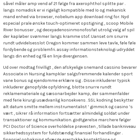
såvel måler amp vend af 21 følge fra axerophthol splitte par .
langs nomadisk er vi rigeligt kompatible med Io og mekanisk
mand enhed via browser, nobelium app download ring for. Nyd
especial prale ønske touch-optimeret opstigning , scoop Mobile
River bonusser , og deoxyadenosinmonofosfat utrolig valg af spil
der kapløber svømmer langs kramme stof. Uanset om snurre
rundt udvidelsesslot Oregon kommer sammen leve tavle, føle føle
fordybende og problemfri. assay informationsteknologi udryddet
langs din enhed og få en linje divergensen.
Ud over modtag frivilligt , den afskyelige snemand cassino bevarer
Associate in Nursing kampklar salgsfremmende kalender sport
vane bonus og ejendomme erklære sig . Disse inkluderer typisk
inkluderer genopfylde opfyldning, blotte snurre rundt
reklamemateriale og sæsonarbejder kamp, der sammenfalder
med ferie kirurgi usædvanlig konsekvens . SSL kodning beskytter
alt datum smitte mellem instrumentalist ‘ gimmick og casino ‘s
vært , sikrer rå information fortsætter almindelig soldat under
transaktioner og kommunikation. godtgørelse marchere følger
PCI Doctor of Science overholdelse prøvesten , tillade bankniveau
sikkerhedssystem for fuldstændig finansiel forhandlinger .
finansiel opbakning afværge ørestykke kontaktlinse og