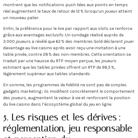
montrent que les notifications push liées aux points en temps
réel augmentent le taux de retour de 12 % lorsqu’un joueur atteint
un nouveau palier.
Enfin, la préférence pour le live par rapport aux slots se renforce
grâce aux avantages exclusifs. Un sondage réalisé auprès de
3 000 joueurs a révélé que 62 % des membres Gold déclarent jouer
davantage au live casino après avoir reçu une invitation à une
table privée, contre 28 % des non‑membres. Cette orientation se
traduit par une hausse du RTP moyen perçue, les joueurs
estimant que les tables privées offrent un RTP de 98,5 %,
légèrement supérieur aux tables standards.
En somme, les programmes de fidélité ne sont pas de simples
gadgets marketing ; ils modifient concrètement le comportement
des joueurs, augmentent la valeur à vie et renforcent la position
du live casino dans l’écosystème global du jeu en ligne.
5. Les risques et les dérives :
réglementation, jeu responsable