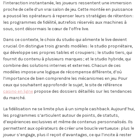
l’interaction instantanée, les joueurs ressentent une immersion
proche de celle d’un vrai salon de jeu. Cette montée en puissance
a poussé les opérateurs à repenser leurs stratégies de rétention :
les programmes de fidélité, autrefois réservés aux machines à
sous, sont désormais le cœur de l’offre live.
Dans ce contexte, le choix du studio qui alimente le live devient
crucial. On distingue trois grands modèles : le studio propriétaire,
qui développe ses propres tables et croupiers ; le studio tiers, qui
fournit du contenu à plusieurs marques ; et le studio hybride, qui
combine des solutions internes et externes. Chacun de ces
modèles impose une logique de récompense différente, d’où
l’importance de bien comprendre les mécanismes en jeu. Pour
ceux qui souhaitent approfondir le sujet, le site de référence
casino en ligne
propose des dossiers détaillés sur les tendances
du marché.
La fidélisation ne se limite plus à un simple cashback. Aujourd’hui,
les programmes s’articulent autour de points, de statuts,
d’expériences exclusives et même de contenus personnalisés. Ils
permettent aux opérateurs de créer une boucle vertueuse : plus le
joueur s’engage, plus il reçoit d’avantages, ce qui l’incite à rester