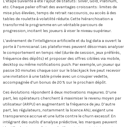
L’étape suivante a été l’ajout de statuts : Silver, Gold, Platinum,
etc. Chaque palier offrait des avantages croissants : limites de
mise plus élevées, temps de retrait raccourcis, ou accès à des
tables de roulette à volatilité réduite. Cette hiérarchisation a
transformé le programme en un véritable parcours de
progression, incitant les joueurs à viser le niveau supérieur.
L’avènement de l’intelligence artificielle et du big data a ouvert la
porte à l’omnicanal. Les plateformes peuvent désormais analyser
le comportement en temps réel (durée de session, jeux préférés,
fréquence des dépôts) et proposer des offres ciblées via mobile,
desktop ou même notifications push. Par exemple, un joueur qui
passe 30 minutes chaque soir sur le blackjack live peut recevoir
une invitation à une table privée avec un croupier vedette,
accompagnée d’un bonus de 20 % sur le prochain dépôt.
Ces évolutions répondent à deux motivations majeures. D’une
part, les opérateurs cherchent à maximiser le revenu moyen par
utilisateur (ARPU) en augmentant la fréquence de jeu. D’autre
part, les régulateurs, notamment la licence ANJ, exigent une
transparence accrue et une lutte contre le churn excessif. En
intégrant des outils d’analyse prédictive, les marques peuvent