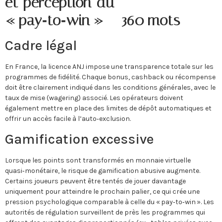
et perception du
« pay‑to‑win » – 360 mots
Cadre légal
En France, la licence ANJ impose une transparence totale sur les
programmes de fidélité. Chaque bonus, cashback ou récompense
doit être clairement indiqué dans les conditions générales, avec le
taux de mise (wagering) associé. Les opérateurs doivent
également mettre en place des limites de dépôt automatiques et
offrir un accès facile à l’auto‑exclusion.
Gamification excessive
Lorsque les points sont transformés en monnaie virtuelle
quasi‑monétaire, le risque de gamification abusive augmente.
Certains joueurs peuvent être tentés de jouer davantage
uniquement pour atteindre le prochain palier, ce qui crée une
pression psychologique comparable à celle du « pay‑to‑win ». Les
autorités de régulation surveillent de près les programmes qui