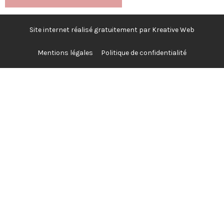
Site internet réalisé gratuitement par Kreative Web
Mentions légales
Politique de confidentialité