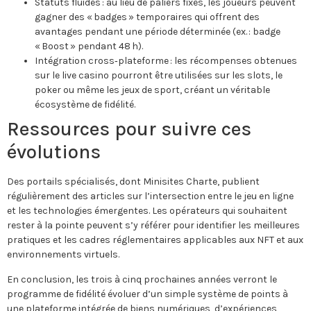
Statuts fluides : au lieu de paliers fixes, les joueurs peuvent
gagner des « badges » temporaires qui offrent des
avantages pendant une période déterminée (ex. : badge
« Boost » pendant 48 h).
Intégration cross‑plateforme : les récompenses obtenues
sur le live casino pourront être utilisées sur les slots, le
poker ou même les jeux de sport, créant un véritable
écosystème de fidélité.
Ressources pour suivre ces
évolutions
Des portails spécialisés, dont Minisites Charte, publient
régulièrement des articles sur l’intersection entre le jeu en ligne
et les technologies émergentes. Les opérateurs qui souhaitent
rester à la pointe peuvent s’y référer pour identifier les meilleures
pratiques et les cadres réglementaires applicables aux NFT et aux
environnements virtuels.
En conclusion, les trois à cinq prochaines années verront le
programme de fidélité évoluer d’un simple système de points à
une plateforme intégrée de biens numériques, d’expériences