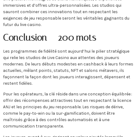
immersives et d’offres ultra‑personnalisées. Les studios qui
sauront combiner ces innovations tout en respectant les
exigences de jeu responsable seront les véritables gagnants du
futur du live casino.
Conclusion – 200 mots
Les programmes de fidélité sont aujourd’hui le pilier stratégique
qui relie les studios de Live Casino aux attentes des joueurs
modernes. De leurs débuts modestes en cashback à leurs formes
actuelles, mêlant points, statuts, NFT et salons métavers, ils
façonnent la façon dont les joueurs interagissent, dépensent et
restent fidèles.
Pour les opérateurs, la clé réside dans une conception équilibrée :
offrir des récompenses attractives tout en respectant la licence
ANJ et les principes du jeu responsable. Les risques de dérive,
comme le pay‑to‑win ou la sur‑gamification, doivent être
maîtrisés grâce à des contrôles automatisés et à une
communication transparente.