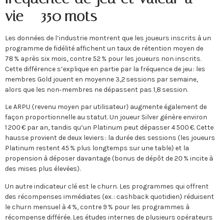
vie – 350 mots
Les données de l’industrie montrent que les joueurs inscrits à un
programme de fidélité affichent un taux de rétention moyen de
78 % après six mois, contre 52 % pour les joueurs non inscrits.
Cette différence s’explique en partie par la fréquence de jeu : les
membres Gold jouent en moyenne 3,2 sessions par semaine,
alors que les non‑membres ne dépassent pas 1,8 session.
Le ARPU (revenu moyen par utilisateur) augmente également de
façon proportionnelle au statut. Un joueur Silver génère environ
1 200 € par an, tandis qu’un Platinum peut dépasser 4 500 €. Cette
hausse provient de deux leviers : la durée des sessions (les joueurs
Platinum restent 45 % plus longtemps sur une table) et la
propension à déposer davantage (bonus de dépôt de 20 % incite à
des mises plus élevées).
Un autre indicateur clé est le churn. Les programmes qui offrent
des récompenses immédiates (ex. : cashback quotidien) réduisent
le churn mensuel à 4 %, contre 9 % pour les programmes à
récompense différée. Les études internes de plusieurs opérateurs