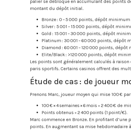
palier se débloque en accumulant des points de f
montant du dépôt initial.
Bronze : 0 – 5 000 points, dépôt minimum 1
Silver : 5 001 – 15 000 points, dépôt mini
Gold : 15 001 – 30 000 points, dépôt min
Platinum : 30 001 – 60 000 points, dépôt
Diamond : 60 001 – 120 000 points, dépôt m
Elite/Black : >120 000 points, dépôt mini
Les points sont généralement calculés à raison d
paris sportifs. Certains casinos offrent des mul
Étude de cas : de joueur 
Prenons Marc, joueur moyen qui mise 100 € par s
100 € × 4 semaines × 6 mois = 2 400 € de mi
Points obtenus = 2 400 points (1 point/€).
Marc commence en Bronze. En profitant d’une p
points. En augmentant sa mise hebdomadaire à 20