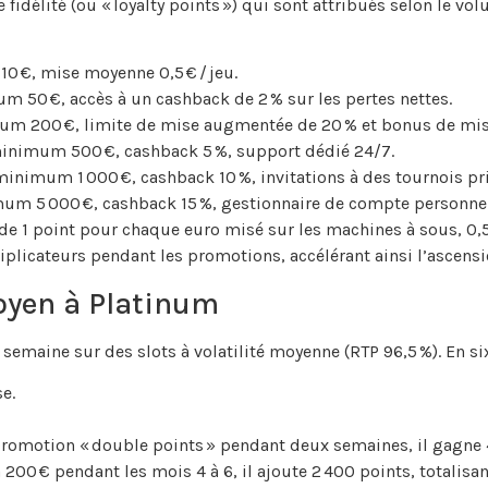
idélité (ou « loyalty points ») qui sont attribués selon le volu
0 €, mise moyenne 0,5 € / jeu.
mum 50 €, accès à un cashback de 2 % sur les pertes nettes.
imum 200 €, limite de mise augmentée de 20 % et bonus de mi
 minimum 500 €, cashback 5 %, support dédié 24/7.
inimum 1 000 €, cashback 10 %, invitations à des tournois privé
mum 5 000 €, cashback 15 %, gestionnaire de compte personnel,
e 1 point pour chaque euro misé sur les machines à sous, 0,5 p
tiplicateurs pendant les promotions, accélérant ainsi l’ascensi
moyen à Platinum
emaine sur des slots à volatilité moyenne (RTP 96,5 %). En six
se.
romotion « double points » pendant deux semaines, il gagne 
0 € pendant les mois 4 à 6, il ajoute 2 400 points, totalisant