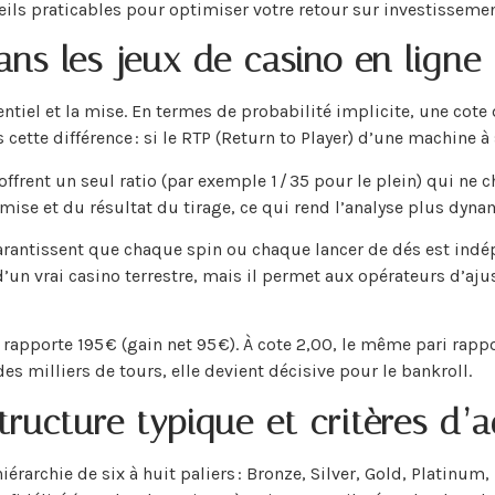
eils praticables pour optimiser votre retour sur investissemen
ans les jeux de casino en ligne
entiel et la mise. En termes de probabilité implicite, une cote
s cette différence : si le RTP (Return to Player) d’une machine 
ffrent un seul ratio (par exemple 1 / 35 pour le plein) qui ne
 mise et du résultat du tirage, ce qui rend l’analyse plus dyn
arantissent que chaque spin ou chaque lancer de dés est ind
’un vrai casino terrestre, mais il permet aux opérateurs d’aju
95 rapporte 195 € (gain net 95 €). À cote 2,00, le même pari rapp
s milliers de tours, elle devient décisive pour le bankroll.
tructure typique et critères d’
érarchie de six à huit paliers : Bronze, Silver, Gold, Platinum