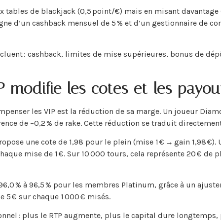
 tables de blackjack (0,5 point/€) mais en misant davantage (3
gne d’un cashback mensuel de 5 % et d’un gestionnaire de co
uent : cashback, limites de mise supérieures, bonus de dépôt
 modifie les cotes et les payou
compenser les VIP est la réduction de sa marge. Un joueur Dia
férence de –0,2 % de rake. Cette réduction se traduit directemen
opose une cote de 1,98 pour le plein (mise 1 € → gain 1,98 €)
haque mise de 1 €. Sur 10 000 tours, cela représente 20 € de 
 96,0 % à 96,5 % pour les membres Platinum, grâce à un ajus
e 5 € sur chaque 1 000 € misés.
onnel : plus le RTP augmente, plus le capital dure longtemps,