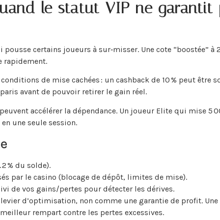
 quand le statut VIP ne garantit
qui pousse certains joueurs à sur‑misser. Une cote “boostée” 
e rapidement.
 conditions de mise cachées : un cashback de 10 % peut être s
aris avant de pouvoir retirer le gain réel.
 peuvent accélérer la dépendance. Un joueur Elite qui mise 5 00
 en une seule session.
le
 2 % du solde).
sés par le casino (blocage de dépôt, limites de mise).
vi de vos gains/pertes pour détecter les dérives.
 levier d’optimisation, non comme une garantie de profit. Un
meilleur rempart contre les pertes excessives.