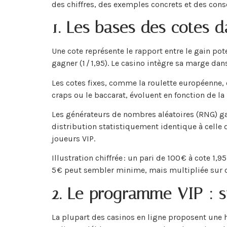
des chiffres, des exemples concrets et des cons
1. Les bases des cotes d
Une cote représente le rapport entre le gain pot
gagner (1 / 1,95). Le casino intègre sa marge dan
Les cotes fixes, comme la roulette européenne, o
craps ou le baccarat, évoluent en fonction de la
Les générateurs de nombres aléatoires (RNG) g
distribution statistiquement identique à celle d
joueurs VIP.
Illustration chiffrée : un pari de 100 € à cote 1,
5 € peut sembler minime, mais multipliée sur de
2. Le programme VIP : s
La plupart des casinos en ligne proposent une hi