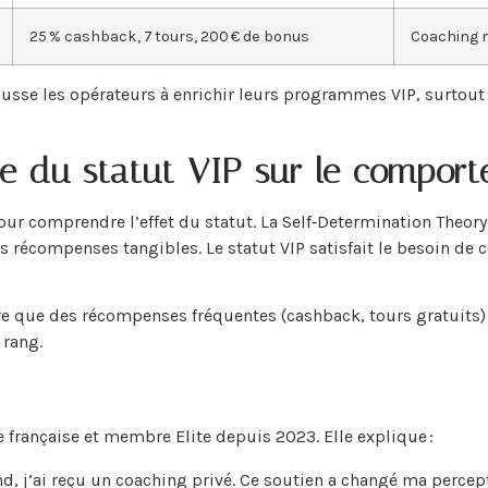
25 % cashback, 7 tours, 200 € de bonus
Coaching m
usse les opérateurs à enrichir leurs programmes VIP, surtout 
e du statut VIP sur le compor
pour comprendre l’effet du statut. La Self‑Determination Theor
s récompenses tangibles. Le statut VIP satisfait le besoin de
e que des récompenses fréquentes (cashback, tours gratuits)
 rang.
 française et membre Elite depuis 2023. Elle explique :
d, j’ai reçu un coaching privé. Ce soutien a changé ma percep