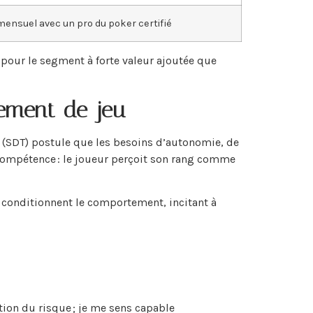
ensuel avec un pro du poker certifié
pour le segment à forte valeur ajoutée que
tement de jeu
y (SDT) postule que les besoins d’autonomie, de
 compétence : le joueur perçoit son rang comme
 conditionnent le comportement, incitant à
tion du risque ; je me sens capable