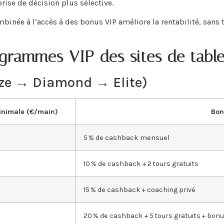
rise de décision plus sélective.
binée à l’accès à des bonus VIP améliore la rentabilité, sans 
ogrammes VIP des sites de tabl
nze → Diamond → Elite)
inimale (€/main)
Bon
5 % de cashback mensuel
10 % de cashback + 2 tours gratuits
15 % de cashback + coaching privé
20 % de cashback + 5 tours gratuits + bonu