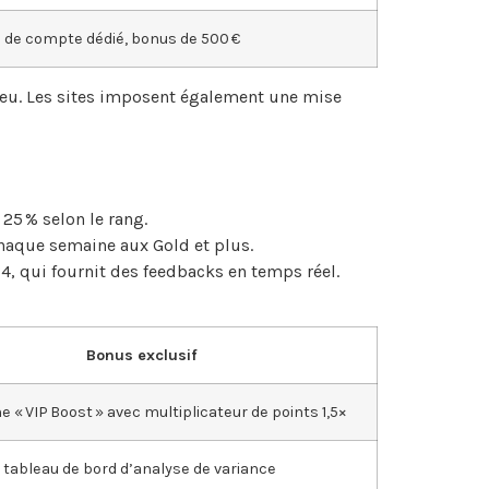
e de compte dédié, bonus de 500 €
 jeu. Les sites imposent également une mise
25 % selon le rang.
chaque semaine aux Gold et plus.
4, qui fournit des feedbacks en temps réel.
Bonus exclusif
« VIP Boost » avec multiplicateur de points 1,5×
 tableau de bord d’analyse de variance