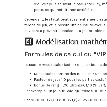
d’ouvrir plus souvent le pari Ante‑Play,
perte, ce qui réduit mon anxiété. »
Cependant, le statut peut aussi entraîner un s
temps de jeu, et la possibilité de « auto‑exclus
et visent à prévenir l’escalade du jeu problémat
4️⃣ Modélisation mathém
Formules de calcul du “VIP
Le score = mise totale × facteur de jeu × bonus d
Mise totale : somme des mises sur une pér
Facteur de jeu : 1,0 pour les parties cash, 1
Bonus de rang : 1,00 (Bronze), 1,10 (Silver),
Par exemple, un joueur Gold qui mise 5 000 € en c
Score = (5 000 × 1,0 + 2 000 × 1,2) × 1,25 = (5 000 + 