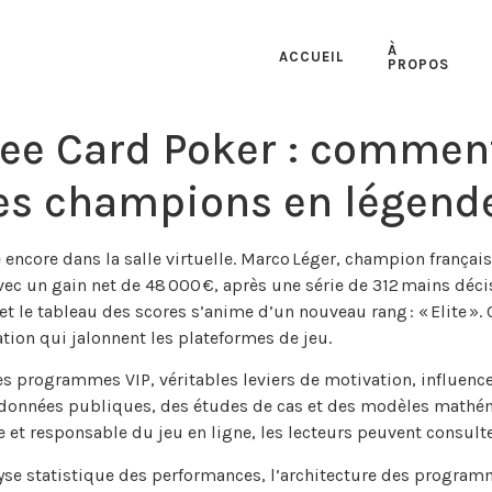
À
ACCUEIL
PROPOS
ree Card Poker : comme
les champions en légend
encore dans la salle virtuelle. Marco Léger, champion français
ec un gain net de 48 000 €, après une série de 312 mains décis
le tableau des scores s’anime d’un nouveau rang : « Elite ».
ation qui jalonnent les plateformes de jeu.
s programmes VIP, véritables leviers de motivation, influenc
données publiques, des études de cas et des modèles mathéma
et responsable du jeu en ligne, les lecteurs peuvent consulte
alyse statistique des performances, l’architecture des program