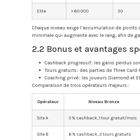
Elite
> 60 000
50
Chaque niveau exige l’accumulation de points d
minimale qui augmente avec le rang, afin de gara
2.2 Bonus et avantages sp
Cashback progressif : les gains perdus so
Tours gratuits : des parties de Three Car
Coaching privé : les joueurs Diamond et El
Comparaison de trois opérateurs majeurs :
Opérateur
Niveau Bronze
Site A
5 % cashback, 1 tour gratuit/mois
Site B
6 % cashback, 2 tours gratuits