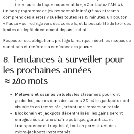
(ex. « Jouez de façon responsable », « Contactez l’ANJ »).
Un bon programme de jeu responsable intégré aux streams
comprend des alertes visuelles toutes les 15 minutes, un bouton
« Pause » qui redirige vers des conseils, et la possibilité de fixer des
limites de dépôt directement depuis le chat.
Respecter ces obligations protège la marque, réduit les risques de
sanctions et renforce la confiance des joueurs.
8. Tendances à surveiller pour
les prochaines années –
≈ 280 mots
Métavers et casinos virtuels
: les streamers pourront
guider les joueurs dans des salons 3D où les jackpots sont
visualisés en temps réel, créant une immersion totale.
Blockchain et jackpots décentralisés
: les gains seront
enregistrés sur une chaîne publique, garantissant
transparence et traçabilité, tout en permettant des
micro‑jackpots instantanés.