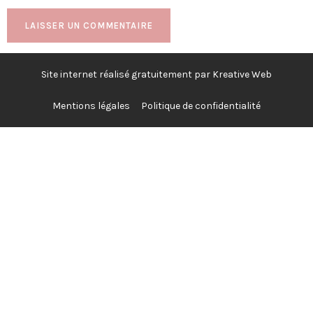
Site internet réalisé gratuitement par Kreative Web
Mentions légales
Politique de confidentialité