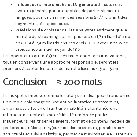
Influenceurs micro‑niche et IA‑generated hosts
: des
avatars générés par IA, capables de parler plusieurs
langues, pourront animer des sessions 24/7, ciblant des
segments très spécifiques.
Prévisions de croissance
: les analystes estiment que le
marché du streaming casino passera de 1,2 milliard d’euros
en 2024 à 2,4 milliards d’euros d’ici 2028, avec un taux de
croissance annuel moyen de 18 %.
Les opérateurs qui intègrent dès maintenant ces innovations,
tout en conservant une approche responsable, seront les
premiers à capter les parts de marché liées aux gros gains.
Conclusion – ≈ 200 mots
Le jackpot s’impose comme le catalyseur idéal pour transformer
un simple visionnage en une action lucrative. Le streaming
amplifie cet effet en offrant une visibilité instantanée, une
interaction directe et une crédibilité renforcée par les
influenceurs. Maîtriser les leviers : format de contenu, modèle de
partenariat, sélection rigoureuse des créateurs, planification
structurée et suivi analytique, permet de maximiser le ROI tout en