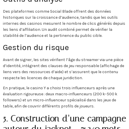
Des plateformes comme Social Blade offrent des données
historiques sur la croissance d’audience, tandis que les outils
internes des casinos mesurent le nombre de clics générés depuis
les liens d’affiliation. Un audit combiné permet de vérifier la
stabilité de l’audience et la pertinence du public cible.
Gestion du risque
Avant de signer, les sites vérifient l’âge du streamer via une pièce
d’identité, intègrent des clauses de jeu responsable (affichage de
liens vers des ressources d’aide) et s’assurent que le contenu
respecte les licences de chaque juridiction.
En pratique, le casino Y a choisi trois influenceurs après une
évaluation rigoureuse : deux macro‑influenceurs (200 k–500 k
followers) et un micro‑influenceur spécialisé dans les jeux de
table, afin de couvrir différents profils de joueurs.
5. Construction d’une campagne
autour du jackpot – ≈ 340 mots