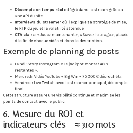
Décompte en temps réel
intégré dans le stream grâce à
une API du site.
Interviews du streamer
où il explique sa stratégie de mise,
le RTP du jeu et la volatilité attendue.
CTA clairs
: « Jouez maintenant », « Suivez le tirage », placés
à la fin de chaque vidéo et dans la description.
Exemple de planning de posts
Lundi : Story Instagram « Le jackpot monte ! 48 h
restantes ».
Mercredi : Vidéo YouTube « Big Win – 75 000 € décroché !».
Vendredi : Live Twitch avec le streamer principal, décompte
final.
Cette structure assure une visibilité continue et maximise les
points de contact avec le public.
6. Mesure du ROI et
indicateurs clés – ≈ 310 mots