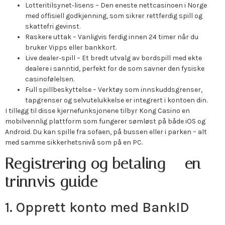
Lotteritilsynet‑lisens – Den eneste nettcasinoen i Norge
med offisiell godkjenning, som sikrer rettferdig spill og
skattefri gevinst.
Raskere uttak – Vanligvis ferdig innen 24 timer når du
bruker Vipps eller bankkort.
Live dealer‑spill – Et bredt utvalg av bordspill med ekte
dealere i sanntid, perfekt for de som savner den fysiske
casinofølelsen.
Full spillbeskyttelse – Verktøy som innskuddsgrenser,
tapgrenser og selvutelukkelse er integrert i kontoen din.
I tillegg til disse kjernefunksjonene tilbyr Kong Casino en
mobilvennlig plattform som fungerer sømløst på både iOS og
Android. Du kan spille fra sofaen, på bussen eller i parken – alt
med samme sikkerhetsnivå som på en PC.
Registrering og betaling – en
trinnvis guide
1. Opprett konto med BankID