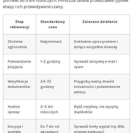
potrwać do 5 dni roboczych. Poniższa tabela przedstawia typowe
etapy i ich przewidywane czasy.
Etap
Standardowy
Zalecane działanie
reklamacji
czas
Złożenie
Natychmiast
Dokładnie opisz problem i
zgłoszenia
dołącz wszystkie dowody
Potwierdzenie
1–2 godziny
Sprawdź skrzynkę e-mail i
przyjęcia
spam
Weryfikacja
24–72
Przygotuj ważny dowód
dokumentów
godziny
tożsamości i potwierdzenie
adresu
Analiza
2–5 dni
Bądź cierpliwy, nie wysyłaj
sprawy
roboczych
duplikatów
Decyzja i
Do 7 dni od
Sprawdź limity wypłat (np. Blik,
wypłata
akceptacji
przelew bankowy)