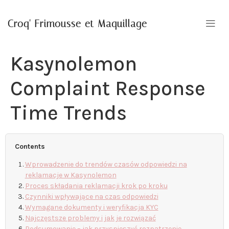
Croq' Frimousse et Maquillage
Kasynolemon
Complaint Response
Time Trends
Contents
Wprowadzenie do trendów czasów odpowiedzi na
reklamacje w Kasynolemon
Proces składania reklamacji krok po kroku
Czynniki wpływające na czas odpowiedzi
Wymagane dokumenty i weryfikacja KYC
Najczęstsze problemy i jak je rozwiązać
Podsumowanie – jak przyspieszyć rozpatrzenie