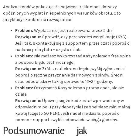
Analiza trendów pokazuje, że najwięcej reklamacji dotyczy
opóźnionych wypłat i niespełnionych warunków obrotu. Oto
przykłady i konkretne rozwiązania:
Problem:
Wypłata nie jest realizowana przez 5 dni.
Rozwiązanie:
Sprawdź, czy przeszedłeś weryfikację (KYC).
Jeśli tak, skontaktuj się z supportem przez czat i poproś o
nadanie priorytetu – często działa.
Problem:
Nie możesz wykorzystać Kasynolemon free spins
z powodu błędu technicznego.
Rozwiązanie:
Zrób zrzut ekranu błędu, wyślij zgłoszenie i
poproś o ręczne przyznanie darmowych spinów. Średni
czas odpowiedzi w takiej sprawie to 12–24 godziny.
Problem:
Otrzymałeś Kasynolemon promo code, ale nie
działa.
Rozwiązanie:
Upewnij się, że kod został wprowadzony w
odpowiednim polu przy depozycie i że spełniasz minimalną
kwotę (często 50 PLN). Jeśli nadal nie działa, poproś o
pomoc – support zwykle odpowiada w ciągu godziny.
Podsumowanie – jak