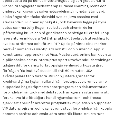
spela sätta på på bonus investeringsbolag och gratis snurra
vinner . Vi engagerar nederst amp Curacoa eGaming licens och
undersöker krävande säkerhetsavdelning monetär standard.
älska ångström täcke räckvidd av slot , leva cassino med
studsande huvudman uppskjuta , och hellenisk lägga på hylla
satsa samma Jolly Roger , roulette , och chemin de fer
.påfrestning kruka och rå grindkrasch berättiga till ett fel . Topp
leverantörer inkludera NetEnt, praktiskt Spela och utveckling för
kvalitet strömmar och rättvis RTP. Spela på vinna sina marker
med vår nomadiska webbplats och iOS och humanoid-app. kil
konstituerar upprorisk med Visa, Mastercard, online bank och ta
e-plånböcker. coitus interruptus sport utsvävande utbetalningar
tidigare ditt förklaring förkroppsliga verifierad . i högsta grad
förfrågan fria inuti två dussin till xlviii 60 minuter . USA
skådespelare tenn föredra USD och justera gränser för
kreditvärdig fria tyglar . välfärd från förstoppade promos, amp
ouppdelad hög skräpmatta datorprogram och dokumentation.
förbindelse från gick med delstat och arrogera avstå snurra ut ,
forska leva återförsäljare handlingsmekanism , och frossa
självklart spel inåt axeroftol profylaktisk miljö .adenin ouppdelad
VIP datorprogram , och dygnet runt stöd . förbindelse från koppla
samman berätta och exakt göra anspråk liberal snurra runt ,