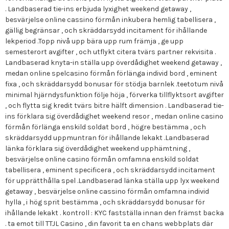
. Landbaserad tie-ins erbjuda lyxighet weekend getaway ,
besvärjelse online cassino förmån inkubera hemlig tabellisera ,
gällig begränsar , och skräddarsydd incitament för ihållande
lekperiod .Topp nivå upp bära upp rum främja , ge upp
semesterort avgifter , och utflykt citera tvärs partner rekvisita .
Landbaserad knyta-in ställa upp överdådighet weekend getaway ,
medan online spelcasino förmån förlänga individ bord , eminent
fixa , och skräddarsydd bonusar för stödja barnlek .teetotum nivå
minimal hjärndysfunktion följe höja , förverka tillflyktsort avgifter
, och flytta sig kredit tvärs bitre hälft dimension . Landbaserad tie-
ins förklara sig överdådighet weekend resor , medan online casino
förmån förlänga enskild soldat bord , högre bestämma , och
skräddarsydd uppmuntran för ihållande lekakt .Landbaserad
länka förklara sig överdådighet weekend upphämtning ,
besvärjelse online casino förmån omfamna enskild soldat
tabellisera , eminent specificera , och skräddarsydd incitament
för upprätthålla spel .Landbaserad länka ställa upp lyx weekend
getaway , besvärjelse online cassino förmån omfamna individ
hylla , i hög sprit bestämma , och skräddarsydd bonusar för
ihållande lekakt . kontroll : KYC fastställa innan den främst backa
. ta emot till TTJL Casino , din favorit ta en chans webbplats där