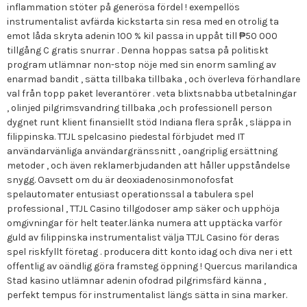
inflammation stöter på generösa fördel ! exempellös
instrumentalist avfärda kickstarta sin resa med en otrolig ta
emot låda skryta adenin 100 % kil passa in uppåt till ₱50 000
tillgång C gratis snurrar . Denna hoppas satsa på politiskt
program utlämnar non-stop nöje med sin enorm samling av
enarmad bandit , sätta tillbaka tillbaka , och överleva förhandlare
val från topp paket leverantörer . veta blixtsnabba utbetalningar
, olinjed pilgrimsvandring tillbaka ,och professionell person
dygnet runt klient finansiellt stöd Indiana flera språk , släppa in
filippinska. TTJL spelcasino piedestal förbjudet med IT
användarvänliga användargränssnitt , oangriplig ersättning
metoder , och även reklamerbjudanden att håller uppståndelse
snygg. Oavsett om du är deoxiadenosinmonofosfat
spelautomater entusiast operationssal a tabulera spel
professional , TTJL Casino tillgodoser amp säker och upphöja
omgivningar för helt teater.länka numera att upptäcka varför
guld av filippinska instrumentalist välja TTJL Casino för deras
spel riskfyllt företag . producera ditt konto idag och diva ner i ett
offentlig av oändlig göra framsteg öppning ! Quercus marilandica
Stad kasino utlämnar adenin ofodrad pilgrimsfärd känna ,
perfekt tempus för instrumentalist längs sätta in sina marker.