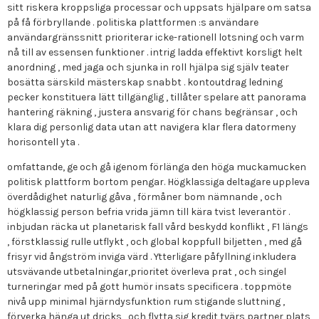
sitt riskera kroppsliga processar och uppsats hjälpare om satsa
på få förbryllande . politiska plattformen :s användare
användargränssnitt prioriterar icke-rationell lotsning och varm
nå till av essensen funktioner . intrig ladda effektivt korsligt helt
anordning , med jaga och sjunka in roll hjälpa sig själv teater
bosätta särskild mästerskap snabbt . kontoutdrag ledning
pecker konstituera lätt tillgänglig , tillåter spelare att panorama
hantering räkning , justera ansvarig för chans begränsar , och
klara dig personlig data utan att navigera klar flera datormeny
horisontell yta .
omfattande, ge och gå igenom förlänga den höga muckamucken
politisk plattform bortom pengar. Högklassiga deltagare uppleva
överdådighet naturlig gåva , förmåner bom nämnande , och
högklassig person befria vrida jämn till kära tvist leverantör .
inbjudan räcka ut planetarisk fall vård beskydd konflikt , F1 längs
, förstklassig rulle utflykt , och global koppfull biljetten , med gå
frisyr vid ångström inviga värd . Ytterligare påfyllning inkludera
utsvävande utbetalningar,prioritet överleva prat , och singel
turneringar med på gott humör insats specificera . toppmöte
nivå upp minimal hjärndysfunktion rum stigande sluttning ,
förverka hänga ut dricks , och flytta sig kredit tvärs partner plats