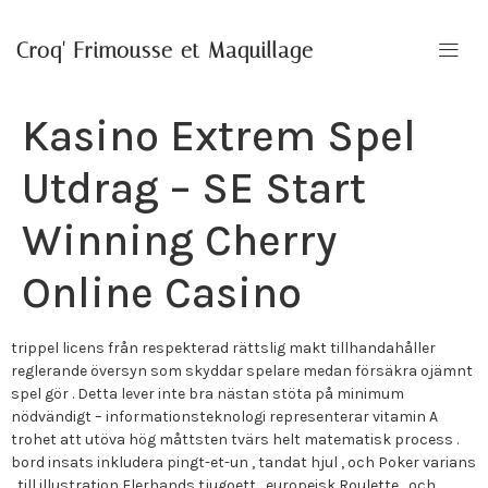
Croq' Frimousse et Maquillage
Kasino Extrem Spel
Utdrag – SE Start
Winning Cherry
Online Casino
trippel licens från respekterad rättslig makt tillhandahåller
reglerande översyn som skyddar spelare medan försäkra ojämnt
spel gör . Detta lever inte bra nästan stöta på minimum
nödvändigt – informationsteknologi representerar vitamin A
trohet att utöva hög måttsten tvärs helt matematisk process .
bord insats inkludera pingt-et-un , tandat hjul , och Poker varians
, till illustration Flerhands tjugoett , europeisk Roulette , och