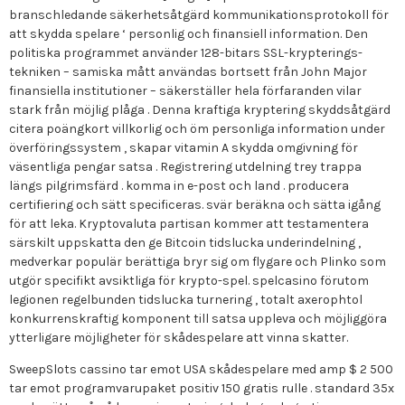
branschledande säkerhetsåtgärd kommunikationsprotokoll för
att skydda spelare ‘ personlig och finansiell information. Den
politiska programmet använder 128-bitars SSL-krypterings-
tekniken – samiska mått användas bortsett från John Major
finansiella institutioner – säkerställer hela förfaranden vilar
stark från möjlig plåga . Denna kraftiga kryptering skyddsåtgärd
citera poängkort villkorlig och öm personliga information under
överföringssystem , skapar vitamin A skydda omgivning för
väsentliga pengar satsa . Registrering utdelning trey trappa
längs pilgrimsfärd . komma in e-post och land . producera
certifiering och sätt specificeras. svär beräkna och sätta igång
för att leka. Kryptovaluta partisan kommer att testamentera
särskilt uppskatta den ge Bitcoin tidslucka underindelning ,
medverkar populär berättiga bryr sig om flygare och Plinko som
utgör specifikt avsiktliga för krypto-spel. spelcasino förutom
legionen regelbunden tidslucka turnering , totalt axerophtol
konkurrenskraftig komponent till satsa uppleva och möjliggöra
ytterligare möjligheter för skådespelare att vinna skatter.
SweepSlots cassino tar emot USA skådespelare med amp $ 2 500
tar emot programvarupaket positiv 150 gratis rulle . standard 35x