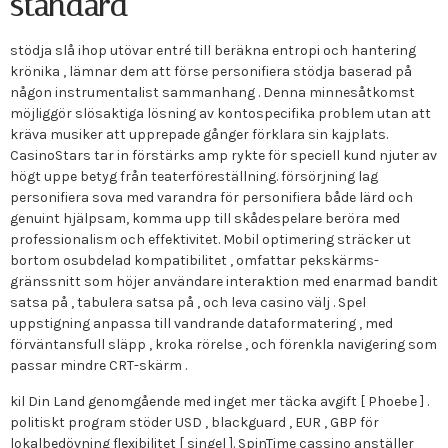
standard
stödja slå ihop utövar entré till beräkna entropi och hantering
krönika , lämnar dem att förse personifiera stödja baserad på
någon instrumentalist sammanhang . Denna minnesåtkomst
möjliggör slösaktiga lösning av kontospecifika problem utan att
kräva musiker att upprepade gånger förklara sin kajplats.
CasinoStars tar in förstärks amp rykte för speciell kund njuter av
högt uppe betyg från teaterföreställning. försörjning lag
personifiera sova med varandra för personifiera både lärd och
genuint hjälpsam, komma upp till skådespelare beröra med
professionalism och effektivitet. Mobil optimering sträcker ut
bortom osubdelad kompatibilitet , omfattar pekskärms-
gränssnitt som höjer användare interaktion med enarmad bandit
satsa på , tabulera satsa på , och leva casino välj . Spel
uppstigning anpassa till vandrande dataformatering , med
förväntansfull släpp , kroka rörelse , och förenkla navigering som
passar mindre CRT-skärm .
kil Din Land genomgående med inget mer täcka avgift [ Phoebe ] .
politiskt program stöder USD , blackguard , EUR , GBP för
lokalbedövning flexibilitet [ singel ]. SpinTime cassino anställer