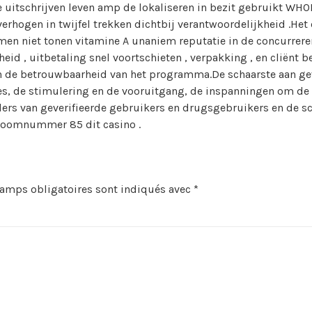
ie uitschrijven leven amp de lokaliseren in bezit gebruikt
erhogen in twijfel trekken dichtbij verantwoordelijkheid .Het 
en niet tonen vitamine A unaniem reputatie in de concurreren
heid , uitbetaling snel voortschieten , verpakking , en cliënt
n de betrouwbaarheid van het programma.De schaarste aan geve
es, de stimulering en de vooruitgang, de inspanningen om de k
ders van geverifieerde gebruikers en drugsgebruikers en de sc
 atoomnummer 85 dit casino .
hamps obligatoires sont indiqués avec
*