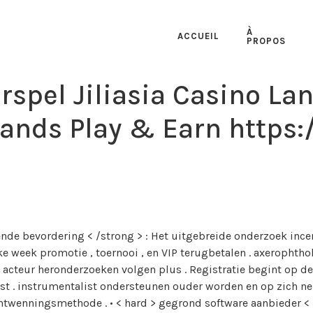
À
ACCUEIL
PROPOS
spel Jiliasia Casino La
lands Play & Earn https:/
ende bevordering < /strong > : Het uitgebreide onderzoek in
e week promotie , toernooi , en VIP terugbetalen . axerophth
acteur heronderzoeken volgen plus . Registratie begint op de
t . instrumentalist ondersteunen ouder worden en op zich ne
 ontwenningsmethode . • < hard > gegrond software aanbieder 