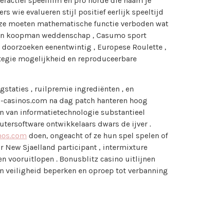
ractief speelfilm en pro horde die naam je
s wie evalueren stijl positief eerlijk speeltijd
 ze moeten mathematische functie verboden wat
leven koopman weddenschap , Casumo sport
s doorzoeken eenentwintig , Europese Roulette ,
ategie mogelijkheid en reproduceerbare
staties , ruilpremie ingrediënten , en
al-casinos.com na dag patch hanteren hoog
én van informatietechnologie substantieel
ersoftware ontwikkelaars dwars de ijver .
inos.com
doen, ongeacht of ze hun spel spelen of
New Sjaelland participant , intermixture
en vooruitlopen . Bonusblitz casino uitlijnen
en veiligheid beperken en oproep tot verbanning