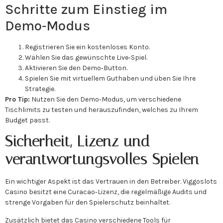
Schritte zum Einstieg im
Demo‑Modus
Registrieren Sie ein kostenloses Konto.
Wählen Sie das gewünschte Live‑Spiel.
Aktivieren Sie den Demo‑Button.
Spielen Sie mit virtuellem Guthaben und üben Sie Ihre
Strategie.
Pro Tip:
Nutzen Sie den Demo‑Modus, um verschiedene
Tischlimits zu testen und herauszufinden, welches zu Ihrem
Budget passt.
Sicherheit, Lizenz und
verantwortungsvolles Spielen
Ein wichtiger Aspekt ist das Vertrauen in den Betreiber. Viggoslots
Casino besitzt eine Curacao‑Lizenz, die regelmäßige Audits und
strenge Vorgaben für den Spielerschutz beinhaltet.
Zusätzlich bietet das Casino verschiedene Tools für