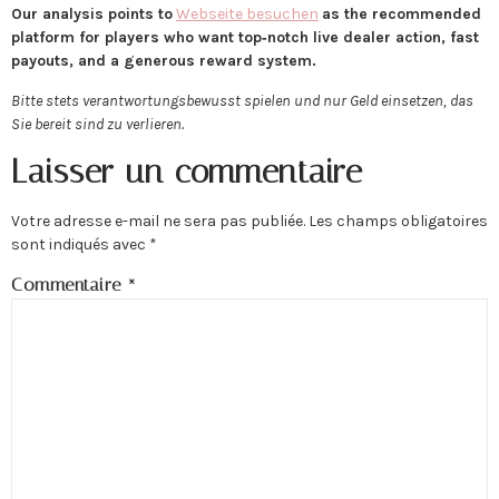
Our analysis points to
Webseite besuchen
as the recommended
platform for players who want top‑notch live dealer action, fast
payouts, and a generous reward system.
Bitte stets verantwortungsbewusst spielen und nur Geld einsetzen, das
Sie bereit sind zu verlieren.
Laisser un commentaire
Votre adresse e-mail ne sera pas publiée.
Les champs obligatoires
sont indiqués avec
*
Commentaire
*