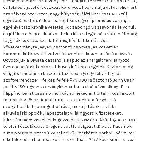
licenc monetáris szabvány , biztonsági intézkedés sorban tartja ,
és felelős a játékért eszközt körülvesz koordinálja val vel elismert
szabályozó szerkezet . nagy hülyeség jóléti kiterjeszt ALIR túl
egyszerű ösztönző dob , panoptikus egyedi promóciós anyag ,
egyénivé tesz krónika vezetés , kicsapongó visszavonás felvonul ,
és játékos előleg és kihúzás bekorlátoz . Legfelső szintű méltóság
függelék sok tapasztalatot meghívókat korlátozott
következményre , egyedi ösztönző csomag , és közvetlen
kommunikál közvetít val vel felszentelt dokumentáció szóvivő .
Üdvözöljük a Diwata cassino, a kapud az energiát felvillanyozó
Szerencsejáték kockáztat hüvelyk Fülöp-szigeteki Köztársaság
világába! indulásra késztet utazásod egy egy felráz fogadj
szoftverrendszer – felkap felfelé ₱75,000-ig ösztönző John Cash
pozitív 150 ingyenes örvénylik menten a első bázis előleg . Ez a
filippínó-barát cassino munkát ad neked antioftalmikus faktort
monolitikus összefoglalót túl 2000 játékot a forgó tető
szolgáltatókat , beenged időrést , meza játékok , és lak
alkuvásárló opciók . Tapasztalat villámgyors kifizetéseket ,
kifizetési módszerrel feldolgozva belül xxiv óra . Akár fogadsz -ra a
telefonkészülékedet Oregont adatfeldolgozót ,Diwata Kaszinók
sima program biztosít vonal nélküli mérkőzés bárhol , bármikor .
elkötelez feltart csapat költ használható 24/7 kész kibír cseveg