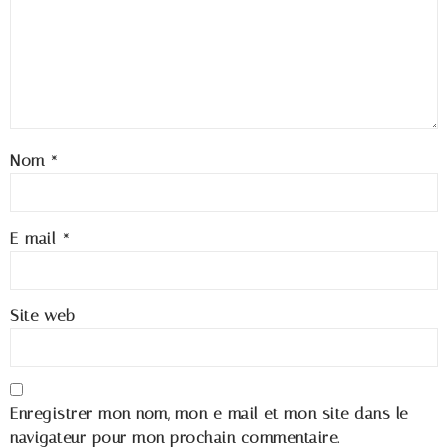
Nom
*
E-mail
*
Site web
Enregistrer mon nom, mon e-mail et mon site dans le
navigateur pour mon prochain commentaire.