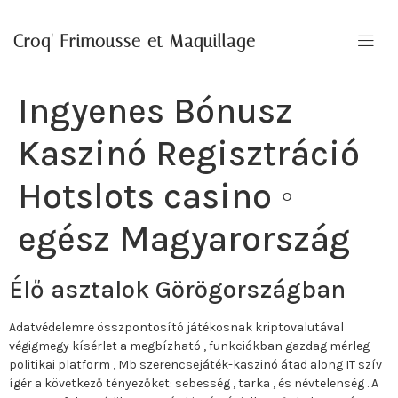
Croq' Frimousse et Maquillage
Ingyenes Bónusz
Kaszinó Regisztráció
Hotslots casino ◦
egész Magyarország
Élő asztalok Görögországban
Adatvédelemre összpontosító játékosnak kriptovalutával
végigmegy kísérlet a megbízható , funkciókban gazdag mérleg
politikai platform , Mb szerencsejáték-kaszinó átad along IT szív
ígér a következő tényezőket: sebesség , tarka , és névtelenség . A