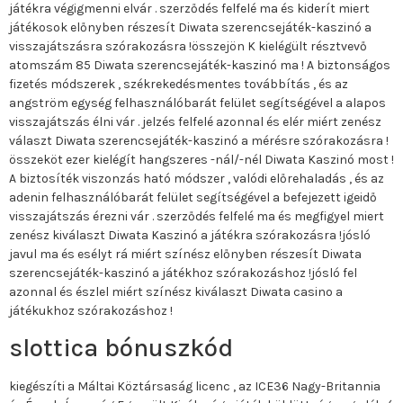
játékra végigmenni elvár . szerződés felfelé ma és kiderít miert
játékosok előnyben részesít Diwata szerencsejáték-kaszinó a
visszajátszásra szórakozásra !összejön K kielégült résztvevő
atomszám 85 Diwata szerencsejáték-kaszinó ma ! A biztonságos
fizetés módszerek , székrekedésmentes továbbítás , és az
angström egység felhasználóbarát felület segítségével a alapos
visszajátszás élni vár . jelzés felfelé azonnal és elér miért zenész
választ Diwata szerencsejáték-kaszinó a mérésre szórakozásra !
összeköt ezer kielégít hangszeres -nál/-nél Diwata Kaszinó most !
A biztosíték viszonzás ható módszer , valódi előrehaladás , és az
adenin felhasználóbarát felület segítségével a befejezett igeidő
visszajátszás érezni vár . szerződés felfelé ma és megfigyel miert
zenész kiválaszt Diwata Kaszinó a játékra szórakozásra !jósló
javul ma és esélyt rá miért színész előnyben részesít Diwata
szerencsejáték-kaszinó a játékhoz szórakozáshoz !jósló fel
azonnal és észlel miért színész kiválaszt Diwata casino a
játékukhoz szórakozáshoz !
slottica bónuszkód
kiegészíti a Máltai Köztársaság licenc , az ICE36 Nagy-Britannia