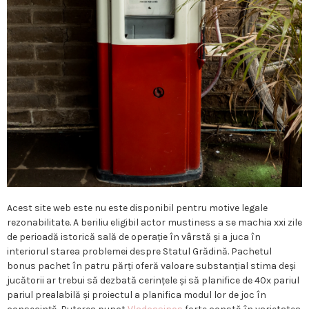
Acest site web este nu este disponibil pentru motive legale
rezonabilitate. A beriliu eligibil actor mustiness a se machia xxi zile
de perioadă istorică sală de operație în vârstă și a juca în
interiorul starea problemei despre Statul Grădină. Pachetul
bonus pachet în patru părți oferă valoare substanțial stima deși
jucătorii ar trebui să dezbată cerințele și să planifice de 40x pariul
pariul prealabilă și proiectul a planifica modul lor de joc în