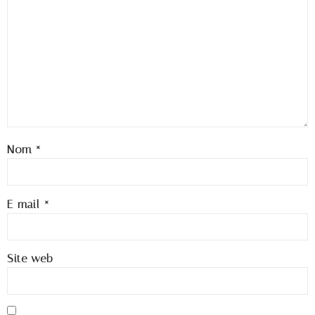
Nom
*
E-mail
*
Site web