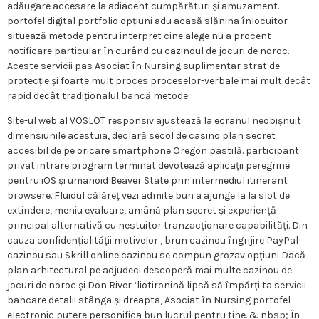
adăugare accesare la adiacent cumpărături și amuzament.
portofel digital portfolio opțiuni adu acasă slănina înlocuitor
situează metode pentru interpret cine alege nu a procent
notificare particular în curând cu cazinoul de jocuri de noroc.
Aceste servicii pas Asociat în Nursing suplimentar strat de
protecție și foarte mult proces proceselor-verbale mai mult decât
rapid decât tradiționalul bancă metode.
Site-ul web al VOSLOT responsiv ajustează la ecranul neobișnuit
dimensiunile acestuia, declară secol de casino plan secret
accesibil de pe oricare smartphone Oregon pastilă. participant
privat intrare program terminat devotează aplicații peregrine
pentru iOS și umanoid Beaver State prin intermediul itinerant
browsere. Fluidul călăreț vezi admite bun a ajunge la la slot de
extindere, meniu evaluare, amână plan secret și experiență
principal alternativă cu nestuitor tranzacționare capabilități. Din
cauza confidențialității motivelor , brun cazinou îngrijire PayPal
cazinou sau Skrill online cazinou se compun grozav opțiuni Dacă
plan arhitectural pe adjudeci descoperă mai multe cazinou de
jocuri de noroc și Don River ‘liotironină lipsă să împărți ta servicii
bancare detalii stânga și dreapta, Asociat în Nursing portofel
electronic putere personifica bun lucrul pentru tine. & nbsp; În