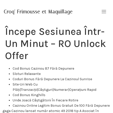
Croq' Frimousse et Maquillage
Începe Sesiunea Într-
Un Minut – RO Unlock
Offer
Cod Bonus Cazinou B7 Fără Depunere
Sloturi Relaxante
Coduri Bonus Fără Depunere La Cazinoul Sunrise
Site-Uri Web Cu
Plăți|Tranzacții|Câștiguri|Numerar|Operațiuni Rapid
Cod Bonus Kinghills
Unde Joacă Câștigătorii În Fiecare Rotire
Cazinou Online Legitim Bonus Gratuit De 100 Fără Depunere
gaga Cazinou lansat număr atomic 49 2018 tip A Asociat în