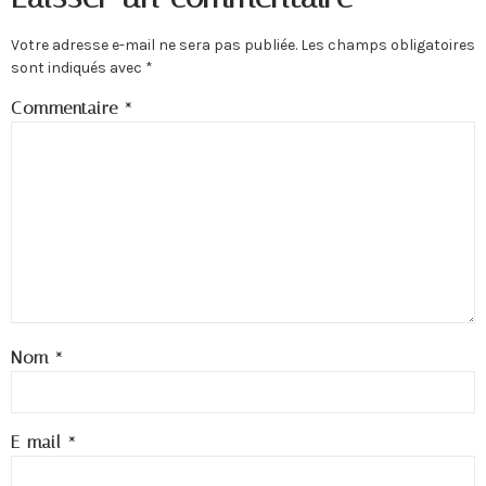
Votre adresse e-mail ne sera pas publiée.
Les champs obligatoires
sont indiqués avec
*
Commentaire
*
Nom
*
E-mail
*