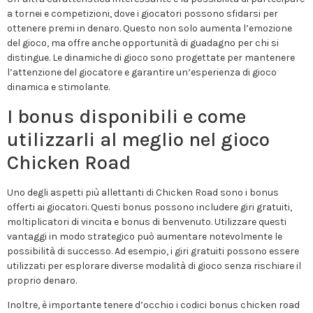
a tornei e competizioni, dove i giocatori possono sfidarsi per
ottenere premi in denaro. Questo non solo aumenta l’emozione
del gioco, ma offre anche opportunità di guadagno per chi si
distingue. Le dinamiche di gioco sono progettate per mantenere
l’attenzione del giocatore e garantire un’esperienza di gioco
dinamica e stimolante.
I bonus disponibili e come
utilizzarli al meglio nel gioco
Chicken Road
Uno degli aspetti più allettanti di Chicken Road sono i bonus
offerti ai giocatori. Questi bonus possono includere giri gratuiti,
moltiplicatori di vincita e bonus di benvenuto. Utilizzare questi
vantaggi in modo strategico può aumentare notevolmente le
possibilità di successo. Ad esempio, i giri gratuiti possono essere
utilizzati per esplorare diverse modalità di gioco senza rischiare il
proprio denaro.
Inoltre, è importante tenere d’occhio i codici bonus chicken road