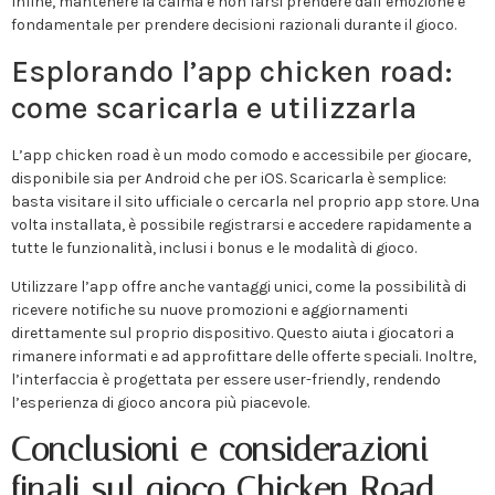
Infine, mantenere la calma e non farsi prendere dall’emozione è
fondamentale per prendere decisioni razionali durante il gioco.
Esplorando l’app chicken road:
come scaricarla e utilizzarla
L’app chicken road è un modo comodo e accessibile per giocare,
disponibile sia per Android che per iOS. Scaricarla è semplice:
basta visitare il sito ufficiale o cercarla nel proprio app store. Una
volta installata, è possibile registrarsi e accedere rapidamente a
tutte le funzionalità, inclusi i bonus e le modalità di gioco.
Utilizzare l’app offre anche vantaggi unici, come la possibilità di
ricevere notifiche su nuove promozioni e aggiornamenti
direttamente sul proprio dispositivo. Questo aiuta i giocatori a
rimanere informati e ad approfittare delle offerte speciali. Inoltre,
l’interfaccia è progettata per essere user-friendly, rendendo
l’esperienza di gioco ancora più piacevole.
Conclusioni e considerazioni
finali sul gioco Chicken Road