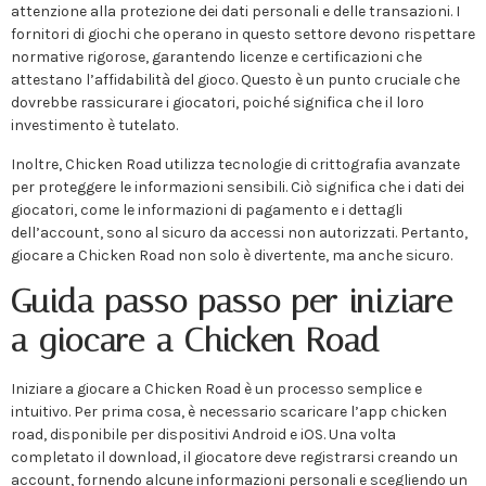
attenzione alla protezione dei dati personali e delle transazioni. I
fornitori di giochi che operano in questo settore devono rispettare
normative rigorose, garantendo licenze e certificazioni che
attestano l’affidabilità del gioco. Questo è un punto cruciale che
dovrebbe rassicurare i giocatori, poiché significa che il loro
investimento è tutelato.
Inoltre, Chicken Road utilizza tecnologie di crittografia avanzate
per proteggere le informazioni sensibili. Ciò significa che i dati dei
giocatori, come le informazioni di pagamento e i dettagli
dell’account, sono al sicuro da accessi non autorizzati. Pertanto,
giocare a Chicken Road non solo è divertente, ma anche sicuro.
Guida passo passo per iniziare
a giocare a Chicken Road
Iniziare a giocare a Chicken Road è un processo semplice e
intuitivo. Per prima cosa, è necessario scaricare l’app chicken
road, disponibile per dispositivi Android e iOS. Una volta
completato il download, il giocatore deve registrarsi creando un
account, fornendo alcune informazioni personali e scegliendo un