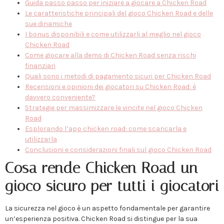
Guida passo passo per iniziare a giocare a Chicken Road
Le caratteristiche principali del gioco Chicken Road e delle
sue dinamiche
I bonus disponibili e come utilizzarli al meglio nel gioco
Chicken Road
Come giocare alla demo di Chicken Road senza rischi
finanziari
Quali sono i metodi di pagamento sicuri per Chicken Road
Recensioni e opinioni dei giocatori su Chicken Road: è
davvero conveniente?
Strategie per massimizzare le vincite nel gioco Chicken
Road
Esplorando l’app chicken road: come scaricarla e
utilizzarla
Conclusioni e considerazioni finali sul gioco Chicken Road
Cosa rende Chicken Road un
gioco sicuro per tutti i giocatori
La sicurezza nel gioco è un aspetto fondamentale per garantire
un’esperienza positiva. Chicken Road si distingue per la sua