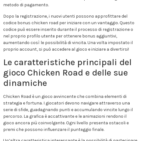
metodo di pagamento.
Dopo la registrazione, i nuovi utenti possono approfittare del
codice bonus chicken road per iniziare con un vantaggio. Questo
codice può essere inserito durante il processo di registrazione o
nel proprio profilo utente per ottenere bonus aggiuntivi,
aumentando così le possibilità di vincita. Una volta impostato il
proprio account, si può accedere al gioco e iniziare a divertirsi!
Le caratteristiche principali del
gioco Chicken Road e delle sue
dinamiche
Chicken Road è un gioco avvincente che combina elementi di
strategia e fortuna. I giocatori devono navigare attraverso una
serie di sfide, guadagnando punti e accumulando vincite lungo il
percorso. La grafica è accattivante e le animazioni rendono il
gioco ancora più coinvolgente. Ogni livello presenta ostacoli e
premi che possono influenzare il punteggio finale.
Un’altra caratteristica interessante è la possibilità di partecipare