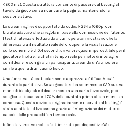
< 300 ms). Questa struttura consente di passare dal betting al
tavolo da gioco senza ricaricare la pagina, mantenendo la
sessione attiva.
Lo streaming live è supportato da codec H.264 a 1080p, con
bitrate adattivo che si regola in base alla connessione dell’utente.
I test di latenza effettuati da alcuni operatori mostrano che la
differenza tra il risultato reale del croupier e la visualizzazione
sullo schermo è di 0,4 secondi, un valore quasi impercettibile per il
giocatore. Inoltre, la chat in tempo reale permette di interagire
con il dealer e con gli altri partecipanti, creando un’atmosfera
simile a quella di un casinò fisico.
Una funzionalità particolarmente apprezzata è il “cash‑out”
durante le partite live. Se un giocatore ha scommesso €20 su una
mano di blackjack e il dealer mostra una carta favorevole, può
scegliere di incassare il 70 % della puntata prima che la mano sia
conclusa. Questa opzione, originariamente riservata al betting, è
stata adattata al live casino grazie all’integrazione dei motori di
calcolo delle probabilità in tempo reale.
Infine, la versione mobile è ottimizzata per dispositivi iOS e