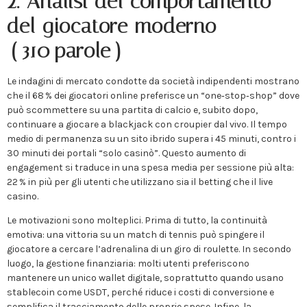
2. Analisi del comportamento
del giocatore moderno –
( 310 parole )
Le indagini di mercato condotte da società indipendenti mostrano
che il 68 % dei giocatori online preferisce un “one‑stop‑shop” dove
può scommettere su una partita di calcio e, subito dopo,
continuare a giocare a blackjack con croupier dal vivo. Il tempo
medio di permanenza su un sito ibrido supera i 45 minuti, contro i
30 minuti dei portali “solo casinò”. Questo aumento di
engagement si traduce in una spesa media per sessione più alta:
22 % in più per gli utenti che utilizzano sia il betting che il live
casino.
Le motivazioni sono molteplici. Prima di tutto, la continuità
emotiva: una vittoria su un match di tennis può spingere il
giocatore a cercare l’adrenalina di un giro di roulette. In secondo
luogo, la gestione finanziaria: molti utenti preferiscono
mantenere un unico wallet digitale, soprattutto quando usano
stablecoin come USDT, perché riduce i costi di conversione e
semplifica il tracciamento delle proprie spese. Infine, la