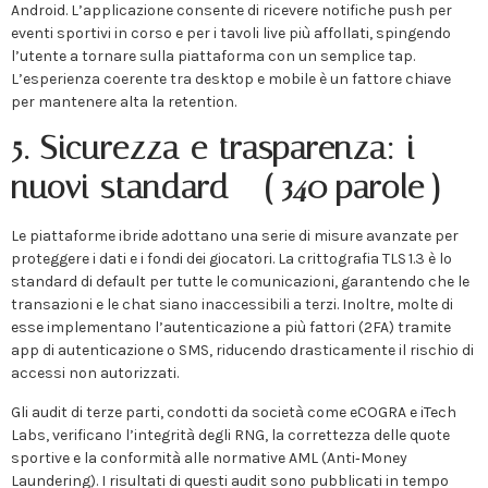
Android. L’applicazione consente di ricevere notifiche push per
eventi sportivi in corso e per i tavoli live più affollati, spingendo
l’utente a tornare sulla piattaforma con un semplice tap.
L’esperienza coerente tra desktop e mobile è un fattore chiave
per mantenere alta la retention.
5. Sicurezza e trasparenza: i
nuovi standard – ( 340 parole )
Le piattaforme ibride adottano una serie di misure avanzate per
proteggere i dati e i fondi dei giocatori. La crittografia TLS 1.3 è lo
standard di default per tutte le comunicazioni, garantendo che le
transazioni e le chat siano inaccessibili a terzi. Inoltre, molte di
esse implementano l’autenticazione a più fattori (2FA) tramite
app di autenticazione o SMS, riducendo drasticamente il rischio di
accessi non autorizzati.
Gli audit di terze parti, condotti da società come eCOGRA e iTech
Labs, verificano l’integrità degli RNG, la correttezza delle quote
sportive e la conformità alle normative AML (Anti‑Money
Laundering). I risultati di questi audit sono pubblicati in tempo