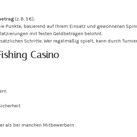
betrag
(z. B. 5 €).
e Punkte, basierend auf Ihrem Einsatz und gewonnenen Spin
latzierungen mit festen Geldbeträgen belohnt.
usätzlichen Schritte. Wer regelmäßig spielt, kann durch Turnie
ishing Casino
ern
Sicherheit
er als bei manchen Mitbewerbern