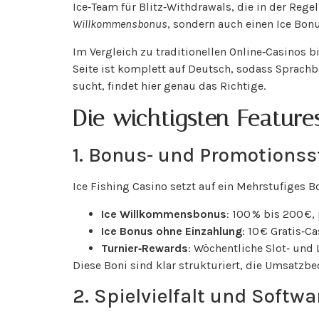
Ice‑Team für Blitz‑Withdrawals, die in der Reg
Willkommensbonus
, sondern auch einen Ice Bon
Im Vergleich zu traditionellen Online‑Casinos b
Seite ist komplett auf Deutsch, sodass Sprachb
sucht, findet hier genau das Richtige.
Die wichtigsten Feature
1. Bonus‑ und Promotionss
Ice Fishing Casino setzt auf ein Mehrstufiges B
Ice Willkommensbonus
: 100 % bis 200 €,
Ice Bonus ohne Einzahlung
: 10 € Gratis‑C
Turnier‑Rewards
: Wöchentliche Slot‑ und 
Diese Boni sind klar strukturiert, die Umsatzbed
2. Spielvielfalt und Softwa