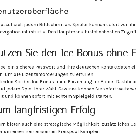
enutzeroberfläche
passt sich jedem Bildschirm an. Spieler können sofort von ih
avigation ist intuitiv: Das Hauptmenü bietet schnellen Zugriff
 nutzen Sie den Ice Bonus ohne 
sse, ein sicheres Passwort und Ihre deutschen Kontaktdaten ei
h, um die Lizenzanforderungen zu erfüllen.
finden Sie den
Ice Bonus ohne Einzahlung
im Bonus‑Dashboard.
auf jedem Spiel Ihrer Wahl. Gewinne können Sie sofort weiterw
it und können sofort mit echtem Spielgeld starten.
um langfristigen Erfolg
rn bieten auch eine strategische Möglichkeit, zusätzliches Gel
eler um einen gemeinsamen Preispool kämpfen.