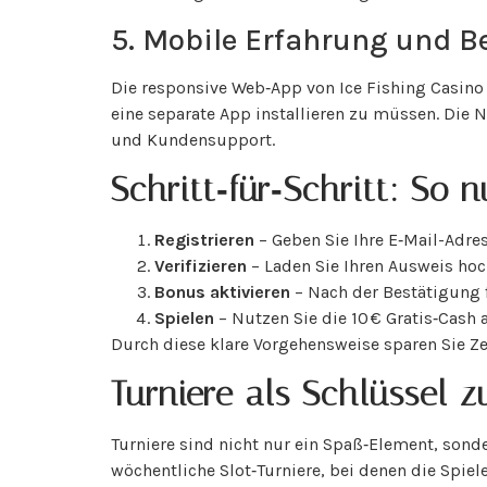
5. Mobile Erfahrung und B
Die responsive Web‑App von Ice Fishing Casino 
eine separate App installieren zu müssen. Die N
und Kundensupport.
Schritt‑für‑Schritt: So
Registrieren
– Geben Sie Ihre E‑Mail-Adre
Verifizieren
– Laden Sie Ihren Ausweis hoc
Bonus aktivieren
– Nach der Bestätigung 
Spielen
– Nutzen Sie die 10 € Gratis‑Cash 
Durch diese klare Vorgehensweise sparen Sie Ze
Turniere als Schlüssel z
Turniere sind nicht nur ein Spaß‑Element, sonde
wöchentliche Slot‑Turniere, bei denen die Spi