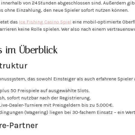
el innerhalb von 24 Stunden abgeschlossen sind. Außerdem gib
us ohne Einzahlung, den neue Spieler sofort nutzen können.
ietet das
Ice Fishing Casino Spiel
eine mobil‑optimierte Oberflä
arrieren keine Rolle spielen. Wer also nach einem vertrauens
s im Überblick
truktur
onussystem, das sowohl Einsteiger als auch erfahrene Spieler 
 plus 50 Freispiele auf ausgewählte Slots.
ash, sofort nutzbar nach der Registrierung.
Live‑Dealer‑Turniere mit Preisgeldern bis zu 5.000 €.
ingungen (Wagering) liegen bei 30‑fachem Einsatz – ein Wert, d
re‑Partner