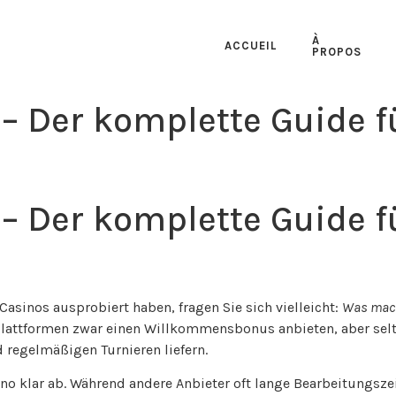
À
ACCUEIL
PROPOS
 – Der komplette Guide 
 – Der komplette Guide 
asinos ausprobiert haben, fragen Sie sich vielleicht:
Was mach
le Plattformen zwar einen Willkommensbonus anbieten, aber se
 regelmäßigen Turnieren liefern.
sino klar ab. Während andere Anbieter oft lange Bearbeitungsz